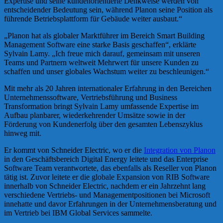
Expertise und seine kundenorientierte Denkweise werden von
entscheidender Bedeutung sein, während Planon seine Position als
führende Betriebsplattform für Gebäude weiter ausbaut.“
„Planon hat als globaler Marktführer im Bereich Smart Building
Management Software eine starke Basis geschaffen“, erklärte
Sylvain Lamy. „Ich freue mich darauf, gemeinsam mit unseren
Teams und Partnern weltweit Mehrwert für unsere Kunden zu
schaffen und unser globales Wachstum weiter zu beschleunigen.“
Mit mehr als 20 Jahren internationaler Erfahrung in den Bereichen
Unternehmenssoftware, Vertriebsführung und Business
Transformation bringt Sylvain Lamy umfassende Expertise im
Aufbau planbarer, wiederkehrender Umsätze sowie in der
Förderung von Kundenerfolg über den gesamten Lebenszyklus
hinweg mit.
Er kommt von Schneider Electric, wo er die
Integration von Planon
in den Geschäftsbereich Digital Energy leitete und das Enterprise
Software Team verantwortete, das ebenfalls als Reseller von Planon
tätig ist. Zuvor leitete er die globale Expansion von RIB Software
innerhalb von Schneider Electric, nachdem er ein Jahrzehnt lang
verschiedene Vertriebs- und Managementpositionen bei Microsoft
innehatte und davor Erfahrungen in der Unternehmensberatung und
im Vertrieb bei IBM Global Services sammelte.