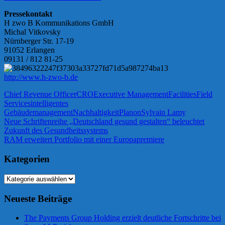
Pressekontakt
H zwo B Kommunikations GmbH
Michal Vitkovsky
Nürnberger Str. 17-19
91052 Erlangen
09131 / 812 81-25
http://www.h-zwo-b.de
Chief Revenue Officer
CRO
Executive Management
Facilities
Field
Services
intelligentes
Gebäudemanagement
Nachhaltigkeit
Planon
Sylvain Lamy
Beitragsnavigation
Vorheriger
Neue Schriftenreihe „Deutschland gesund gestalten“ beleuchtet
Beitrag:
Zukunft des Gesundheitssystems
Nächster
RAM erweitert Portfolio mit einer Europapremiere
Beitrag:
Kategorien
Kategorien
Neueste Beiträge
The Payments Group Holding erzielt deutliche Fortschritte bei