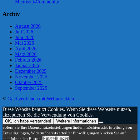
Microsoft-Community
Archiv
August 2026
Juli 2026
Juni 2026
Mai 2026
April 2026
März 2026
Februar 2026
Januar 2026
Dezember 2025
November 2025
Oktober 2025
September 2025
©
Geld verdienen mit Webprojekten
Diese Website benutzt Cookies. Wenn Sie diese Webseite nutzen,
akzeptieren Sie die Verwendung von Cookies.
OK, ich habe verstanden!
Weitere Informationen
Sofern Sie Ihre Datenschutzeinstellungen ändern möchten z.B. Erteilung von
Einwilligungen, Widerruf bereits erteilter Einwilligungen klicken Sie auf
Einstellungen
nachfolgenden Button.