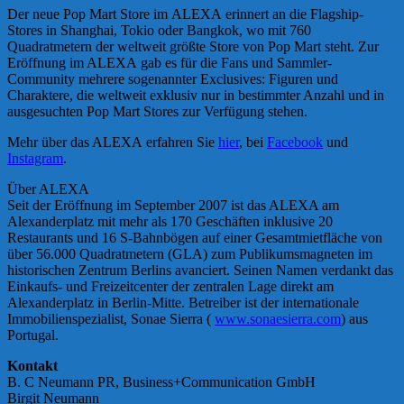
Der neue Pop Mart Store im ALEXA erinnert an die Flagship-
Stores in Shanghai, Tokio oder Bangkok, wo mit 760
Quadratmetern der weltweit größte Store von Pop Mart steht. Zur
Eröffnung im ALEXA gab es für die Fans und Sammler-
Community mehrere sogenannter Exclusives: Figuren und
Charaktere, die weltweit exklusiv nur in bestimmter Anzahl und in
ausgesuchten Pop Mart Stores zur Verfügung stehen.
Mehr über das ALEXA erfahren Sie
hier
, bei
Facebook
und
Instagram
.
Über ALEXA
Seit der Eröffnung im September 2007 ist das ALEXA am
Alexanderplatz mit mehr als 170 Geschäften inklusive 20
Restaurants und 16 S-Bahnbögen auf einer Gesamtmietfläche von
über 56.000 Quadratmetern (GLA) zum Publikumsmagneten im
historischen Zentrum Berlins avanciert. Seinen Namen verdankt das
Einkaufs- und Freizeitcenter der zentralen Lage direkt am
Alexanderplatz in Berlin-Mitte. Betreiber ist der internationale
Immobilienspezialist, Sonae Sierra (
www.sonaesierra.com
) aus
Portugal.
Kontakt
B. C Neumann PR, Business+Communication GmbH
Birgit Neumann