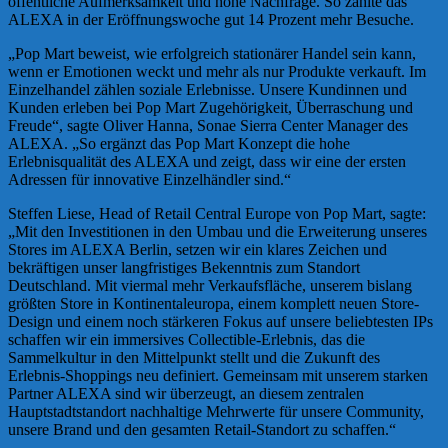
öffentliche Aufmerksamkeit und hohe Nachfrage. So zählte das
ALEXA in der Eröffnungswoche gut 14 Prozent mehr Besuche.
„Pop Mart beweist, wie erfolgreich stationärer Handel sein kann,
wenn er Emotionen weckt und mehr als nur Produkte verkauft. Im
Einzelhandel zählen soziale Erlebnisse. Unsere Kundinnen und
Kunden erleben bei Pop Mart Zugehörigkeit, Überraschung und
Freude“, sagte Oliver Hanna, Sonae Sierra Center Manager des
ALEXA. „So ergänzt das Pop Mart Konzept die hohe
Erlebnisqualität des ALEXA und zeigt, dass wir eine der ersten
Adressen für innovative Einzelhändler sind.“
Steffen Liese, Head of Retail Central Europe von Pop Mart, sagte:
„Mit den Investitionen in den Umbau und die Erweiterung unseres
Stores im ALEXA Berlin, setzen wir ein klares Zeichen und
bekräftigen unser langfristiges Bekenntnis zum Standort
Deutschland. Mit viermal mehr Verkaufsfläche, unserem bislang
größten Store in Kontinentaleuropa, einem komplett neuen Store-
Design und einem noch stärkeren Fokus auf unsere beliebtesten IPs
schaffen wir ein immersives Collectible-Erlebnis, das die
Sammelkultur in den Mittelpunkt stellt und die Zukunft des
Erlebnis-Shoppings neu definiert. Gemeinsam mit unserem starken
Partner ALEXA sind wir überzeugt, an diesem zentralen
Hauptstadtstandort nachhaltige Mehrwerte für unsere Community,
unsere Brand und den gesamten Retail-Standort zu schaffen.“