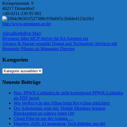
Kronprinzenstr. 9
40217 Düsseldorf
+49-0211-230 95 901
http://www.neumann-pr.de/
Alexa
Berlin
Pop Mart
Beitragsnavigation
Vorheriger
Revenera führt MCP-Server für KI-Agenten ein
Beitrag:
Nächster
Alvarez & Marsal verstärkt Digital and Technology Services mit
Beitrag:
Benjamin Pflaum als Managing Director
Kategorien
Kategorien
Neueste Beiträge
Neu: PPWR-Leitfaden.de stellt kostenlosen PPWR-Leitfaden
als PDF bereit
Wie WeRecycle den Alltag beim Recycling erleichtert
Der Arbeitsplatz reist mit: Mobile Monitore bringen
Bürokomfort an nahezu jeden Ort
Cloud Print ist nur der Anfang …
Hitzefrei 2026: 43 kostenlose Tech-Impulse aus der