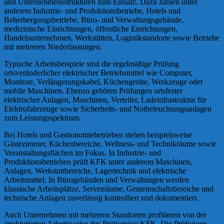
und Unternehmensstrukturen zum Einsatz. Dazu zählen unter
anderem Industrie- und Produktionsbetriebe, Hotels und
Beherbergungsbetriebe, Büro- und Verwaltungsgebäude,
medizinische Einrichtungen, öffentliche Einrichtungen,
Handelsunternehmen, Werkstätten, Logistikstandorte sowie Betriebe
mit mehreren Niederlassungen.
Typische Arbeitsbeispiele sind die regelmäßige Prüfung
ortsveränderlicher elektrischer Betriebsmittel wie Computer,
Monitore, Verlängerungskabel, Küchengeräte, Werkzeuge oder
mobile Maschinen. Ebenso gehören Prüfungen ortsfester
elektrischer Anlagen, Maschinen, Verteiler, Ladeinfrastruktur für
Elektrofahrzeuge sowie Sicherheits- und Notbeleuchtungsanlagen
zum Leistungsspektrum.
Bei Hotels und Gastronomiebetrieben stehen beispielsweise
Gästezimmer, Küchenbereiche, Wellness- und Technikräume sowie
Veranstaltungsflächen im Fokus. In Industrie- und
Produktionsbetrieben prüft KFK unter anderem Maschinen,
Anlagen, Werkstattbereiche, Lagertechnik und elektrische
Arbeitsmittel. In Bürogebäuden und Verwaltungen werden
klassische Arbeitsplätze, Serverräume, Gemeinschaftsbereiche und
technische Anlagen zuverlässig kontrolliert und dokumentiert.
Auch Unternehmen mit mehreren Standorten profitieren von der
strukturierten Arbeitsweise des Prüfservice KFK. Die Prüfungen