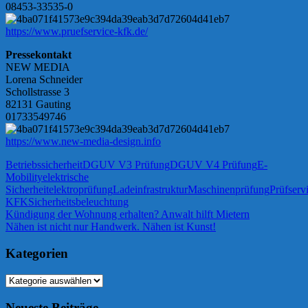
08453-33535-0
https://www.pruefservice-kfk.de/
Pressekontakt
NEW MEDIA
Lorena Schneider
Schollstrasse 3
82131 Gauting
01733549746
https://www.new-media-design.info
Betriebssicherheit
DGUV V3 Prüfung
DGUV V4 Prüfung
E-
Mobility
elektrische
Sicherheit
elektroprüfung
Ladeinfrastruktur
Maschinenprüfung
Prüfserv
KFK
Sicherheitsbeleuchtung
Beitragsnavigation
Vorheriger
Kündigung der Wohnung erhalten? Anwalt hilft Mietern
Beitrag:
Nächster
Nähen ist nicht nur Handwerk. Nähen ist Kunst!
Beitrag:
Kategorien
Kategorien
Neueste Beiträge