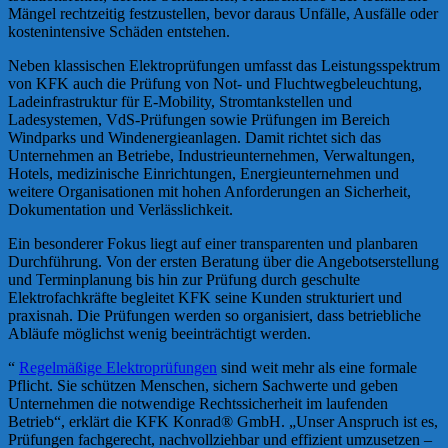
Mängel rechtzeitig festzustellen, bevor daraus Unfälle, Ausfälle oder
kostenintensive Schäden entstehen.
Neben klassischen Elektroprüfungen umfasst das Leistungsspektrum
von KFK auch die Prüfung von Not- und Fluchtwegbeleuchtung,
Ladeinfrastruktur für E-Mobility, Stromtankstellen und
Ladesystemen, VdS-Prüfungen sowie Prüfungen im Bereich
Windparks und Windenergieanlagen. Damit richtet sich das
Unternehmen an Betriebe, Industrieunternehmen, Verwaltungen,
Hotels, medizinische Einrichtungen, Energieunternehmen und
weitere Organisationen mit hohen Anforderungen an Sicherheit,
Dokumentation und Verlässlichkeit.
Ein besonderer Fokus liegt auf einer transparenten und planbaren
Durchführung. Von der ersten Beratung über die Angebotserstellung
und Terminplanung bis hin zur Prüfung durch geschulte
Elektrofachkräfte begleitet KFK seine Kunden strukturiert und
praxisnah. Die Prüfungen werden so organisiert, dass betriebliche
Abläufe möglichst wenig beeinträchtigt werden.
“
Regelmäßige Elektroprüfungen
sind weit mehr als eine formale
Pflicht. Sie schützen Menschen, sichern Sachwerte und geben
Unternehmen die notwendige Rechtssicherheit im laufenden
Betrieb“, erklärt die KFK Konrad® GmbH. „Unser Anspruch ist es,
Prüfungen fachgerecht, nachvollziehbar und effizient umzusetzen –