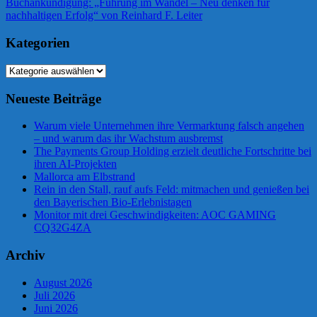
Beitrag:
Nächster
Buchankündigung: „Führung im Wandel – Neu denken für
Beitrag:
nachhaltigen Erfolg“ von Reinhard F. Leiter
Kategorien
Kategorien
Neueste Beiträge
Warum viele Unternehmen ihre Vermarktung falsch angehen
– und warum das ihr Wachstum ausbremst
The Payments Group Holding erzielt deutliche Fortschritte bei
ihren AI-Projekten
Mallorca am Elbstrand
Rein in den Stall, rauf aufs Feld: mitmachen und genießen bei
den Bayerischen Bio-Erlebnistagen
Monitor mit drei Geschwindigkeiten: AOC GAMING
CQ32G4ZA
Archiv
August 2026
Juli 2026
Juni 2026