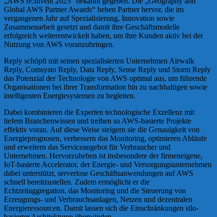
„AWS re:Invent 2025“ bekannt gegeben. Die „Geography and
Global AWS Partner Awards“ heben Partner hervor, die im
vergangenen Jahr auf Spezialisierung, Innovation sowie
Zusammenarbeit gesetzt und damit ihre Geschäftsmodelle
erfolgreich weiterentwickelt haben, um ihre Kunden aktiv bei der
Nutzung von AWS voranzubringen.
Reply schöpft mit seinen spezialisierten Unternehmen Airwalk
Reply, Comsysto Reply, Data Reply, Sense Reply und Storm Reply
das Potenzial der Technologie von AWS optimal aus, um führende
Organisationen bei ihrer Transformation hin zu nachhaltigen sowie
intelligenten Energiesystemen zu begleiten.
Dabei kombinieren die Experten technologische Exzellenz mit
tiefem Branchenwissen und treiben so AWS-basierte Projekte
effektiv voran. Auf diese Weise steigern sie die Genauigkeit von
Energieprognosen, verbessern das Monitoring, optimieren Abläufe
und erweitern das Serviceangebot für Verbraucher und
Unternehmen. Hervorzuheben ist insbesondere der firmeneigene,
IoT-basierte Accelerator, der Energie- und Versorgungsunternehmen
dabei unterstützt, serverlose Geschäftsanwendungen auf AWS
schnell bereitzustellen. Zudem ermöglicht er die
Echtzeitaggregation, das Monitoring und die Steuerung von
Erzeugungs- und Verbrauchsanlagen, Netzen und dezentralen
Energieressourcen. Damit lassen sich die Einschränkungen silo-
basierter Architekturen überwinden.