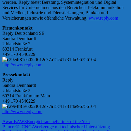
werden. Reply bietet Beratung, Systemintegration und Digital
Services für Unternehmen aus den Bereichen Telekommunikation
und Medien, Industrie und Dienstleistungen, Banken und
Versicherungen sowie öffentliche Verwaltung.
www.reply.com
Firmenkontakt
Reply Deutschland SE
Sandra Dennhardt
Uhlandstraße 2
60314 Frankfurt
+49 170 4546229
http://www.reply.com
Pressekontakt
Reply
Sandra Dennhardt
Uhlandstraße 2
60314 Frankfurt am Main
+49 170 4546229
http://www.reply.com
Awards
AWS
Energiebranche
Partner of the Year
Beitragsnavigation
Vorheriger
Baucor®: CNC-Werkzeuge mit technischer Unterstützung