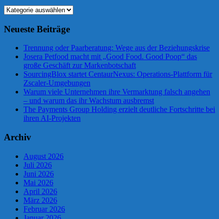
Kategorien
Neueste Beiträge
Trennung oder Paarberatung: Wege aus der Beziehungskrise
Josera Petfood macht mit „Good Food. Good Poop“ das
große Geschäft zur Markenbotschaft
SourcingBlox startet CentaurNexus: Operations-Plattform für
Zscaler-Umgebungen
Warum viele Unternehmen ihre Vermarktung falsch angehen
– und warum das ihr Wachstum ausbremst
The Payments Group Holding erzielt deutliche Fortschritte bei
ihren AI-Projekten
Archiv
August 2026
Juli 2026
Juni 2026
Mai 2026
April 2026
März 2026
Februar 2026
Januar 2026