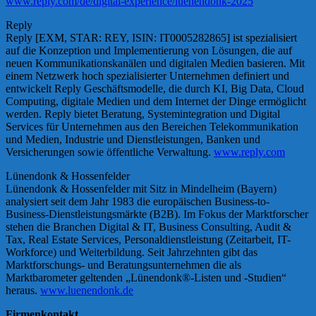
www.reply.com/de/digital-experience/luenendonk-2025
Reply
Reply [EXM, STAR: REY, ISIN: IT0005282865] ist spezialisiert
auf die Konzeption und Implementierung von Lösungen, die auf
neuen Kommunikationskanälen und digitalen Medien basieren. Mit
einem Netzwerk hoch spezialisierter Unternehmen definiert und
entwickelt Reply Geschäftsmodelle, die durch KI, Big Data, Cloud
Computing, digitale Medien und dem Internet der Dinge ermöglicht
werden. Reply bietet Beratung, Systemintegration und Digital
Services für Unternehmen aus den Bereichen Telekommunikation
und Medien, Industrie und Dienstleistungen, Banken und
Versicherungen sowie öffentliche Verwaltung.
www.reply.com
Lünendonk & Hossenfelder
Lünendonk & Hossenfelder mit Sitz in Mindelheim (Bayern)
analysiert seit dem Jahr 1983 die europäischen Business-to-
Business-Dienstleistungsmärkte (B2B). Im Fokus der Marktforscher
stehen die Branchen Digital & IT, Business Consulting, Audit &
Tax, Real Estate Services, Personaldienstleistung (Zeitarbeit, IT-
Workforce) und Weiterbildung. Seit Jahrzehnten gibt das
Marktforschungs- und Beratungsunternehmen die als
Marktbarometer geltenden „Lünendonk®-Listen und -Studien“
heraus.
www.luenendonk.de
Firmenkontakt