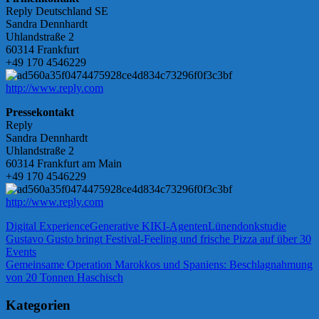
Reply Deutschland SE
Sandra Dennhardt
Uhlandstraße 2
60314 Frankfurt
+49 170 4546229
http://www.reply.com
Pressekontakt
Reply
Sandra Dennhardt
Uhlandstraße 2
60314 Frankfurt am Main
+49 170 4546229
http://www.reply.com
Digital Experience
Generative KI
KI-Agenten
Lünendonk
studie
Beitragsnavigation
Vorheriger
Gustavo Gusto bringt Festival-Feeling und frische Pizza auf über 30
Beitrag:
Events
Nächster
Gemeinsame Operation Marokkos und Spaniens: Beschlagnahmung
Beitrag:
von 20 Tonnen Haschisch
Kategorien