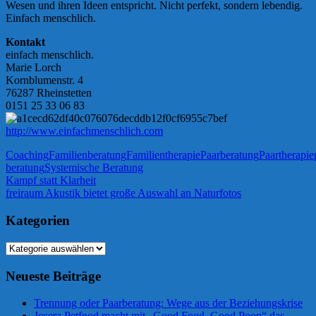
Wesen und ihren Ideen entspricht. Nicht perfekt, sondern lebendig.
Einfach menschlich.
Kontakt
einfach menschlich.
Marie Lorch
Kornblumenstr. 4
76287 Rheinstetten
0151 25 33 06 83
http://www.einfachmenschlich.com
Coaching
Familienberatung
Familientherapie
Paarberatung
Paartherapie
beratung
Systemische Beratung
Beitragsnavigation
Vorheriger
Kampf statt Klarheit
Beitrag:
Nächster
freiraum Akustik bietet große Auswahl an Naturfotos
Beitrag:
Kategorien
Kategorien
Neueste Beiträge
Trennung oder Paarberatung: Wege aus der Beziehungskrise
Josera Petfood macht mit „Good Food. Good Poop“ das