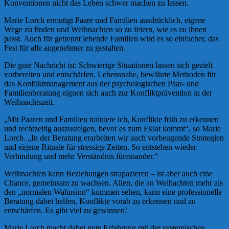
Konventionen nicht das Leben schwer machen zu lassen.
Marie Lorch ermutigt Paare und Familien ausdrücklich, eigene
Wege zu finden und Weihnachten so zu feiern, wie es zu ihnen
passt. Auch für getrennt lebende Familien wird es so einfacher, das
Fest für alle angenehmer zu gestalten.
Die gute Nachricht ist: Schwierige Situationen lassen sich gezielt
vorbereiten und entschärfen. Lebensnahe, bewährte Methoden für
das Konfliktmanagement aus der psychologischen Paar- und
Familienberatung eignen sich auch zur Konfliktprävention in der
Weihnachtszeit.
„Mit Paaren und Familien trainiere ich, Konflikte früh zu erkennen
und rechtzeitig auszusteigen, bevor es zum Eklat kommt“, so Marie
Lorch. „In der Beratung erarbeiten wir auch vorbeugende Strategien
und eigene Rituale für stressige Zeiten. So entstehen wieder
Verbindung und mehr Verständnis füreinander.“
Weihnachten kann Beziehungen strapazieren – ist aber auch eine
Chance, gemeinsam zu wachsen. Allen, die an Weihachten mehr als
den „normalen Wahnsinn“ kommen sehen, kann eine professionelle
Beratung dabei helfen, Konflikte vorab zu erkennen und zu
entschärfen. Es gibt viel zu gewinnen!
Marie Lorch macht dabei gute Erfahrung mit der systemischen