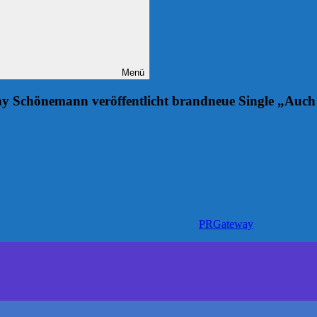
Menü
nny Schönemann veröffentlicht brandneue Single „Au
PRGateway