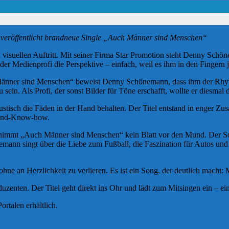
veröffentlicht brandneue Single „Auch Männer sind Menschen“
 visuellen Auftritt. Mit seiner Firma Star Promotion steht Denny Schö
der Medienprofi die Perspektive – einfach, weil es ihm in den Fingern j
nner sind Menschen“ beweist Denny Schönemann, dass ihm der Rhythmu
sein. Als Profi, der sonst Bilder für Töne erschafft, wollte er diesmal
ustisch die Fäden in der Hand behalten. Der Titel entstand in enger Z
h-End-Know-how.
h nimmt „Auch Männer sind Menschen“ kein Blatt vor den Mund. Der S
ann singt über die Liebe zum Fußball, die Faszination für Autos und
ohne an Herzlichkeit zu verlieren. Es ist ein Song, der deutlich macht: 
enten. Der Titel geht direkt ins Ohr und lädt zum Mitsingen ein – ein
rtalen erhältlich.