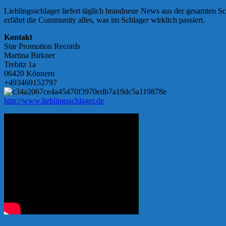
Lieblingsschlager liefert täglich brandneue News aus der gesamten S
erfährt die Community alles, was im Schlager wirklich passiert.
Kontakt
Star Promotion Records
Martina Birkner
Trebitz 1a
06420 Könnern
+493469152797
http://www.lieblingsschlager.de