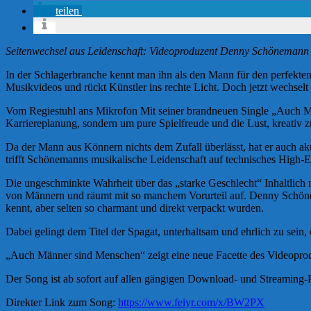
teilen
Seitenwechsel aus Leidenschaft: Videoproduzent Denny Schönemann 
In der Schlagerbranche kennt man ihn als den Mann für den perfekten
Musikvideos und rückt Künstler ins rechte Licht. Doch jetzt wechselt 
Vom Regiestuhl ans Mikrofon Mit seiner brandneuen Single „Auch Mä
Karriereplanung, sondern um pure Spielfreude und die Lust, kreativ zu 
Da der Mann aus Könnern nichts dem Zufall überlässt, hat er auch ak
trifft Schönemanns musikalische Leidenschaft auf technisches Hig
Die ungeschminkte Wahrheit über das „starke Geschlecht“ Inhaltlic
von Männern und räumt mit so manchem Vorurteil auf. Denny Schönem
kennt, aber selten so charmant und direkt verpackt wurden.
Dabei gelingt dem Titel der Spagat, unterhaltsam und ehrlich zu sein, 
„Auch Männer sind Menschen“ zeigt eine neue Facette des Videoproduz
Der Song ist ab sofort auf allen gängigen Download- und Streaming-Po
Direkter Link zum Song:
https://www.feiyr.com/x/BW2PX