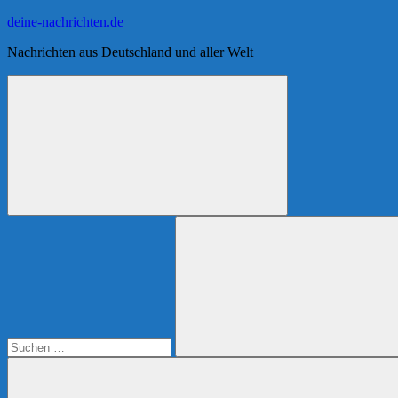
Zum
deine-nachrichten.de
Inhalt
Nachrichten aus Deutschland und aller Welt
springen
Suchen
nach:
Suchen