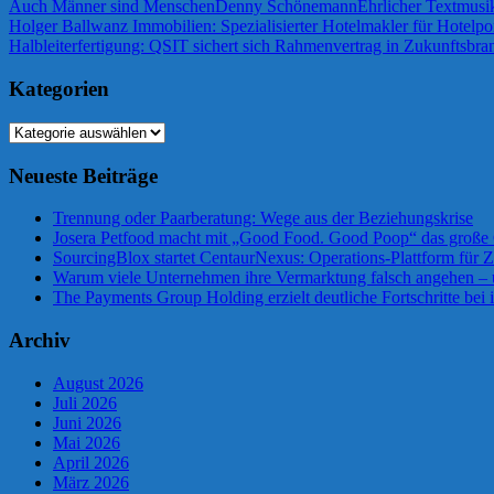
Auch Männer sind Menschen
Denny Schönemann
Ehrlicher Text
musi
Beitragsnavigation
Vorheriger
Holger Ballwanz Immobilien: Spezialisierter Hotelmakler für Hotelpo
Beitrag:
Nächster
Halbleiterfertigung: QSIT sichert sich Rahmenvertrag in Zukunftsbra
Beitrag:
Kategorien
Kategorien
Neueste Beiträge
Trennung oder Paarberatung: Wege aus der Beziehungskrise
Josera Petfood macht mit „Good Food. Good Poop“ das große 
SourcingBlox startet CentaurNexus: Operations-Plattform für
Warum viele Unternehmen ihre Vermarktung falsch angehen –
The Payments Group Holding erzielt deutliche Fortschritte bei 
Archiv
August 2026
Juli 2026
Juni 2026
Mai 2026
April 2026
März 2026