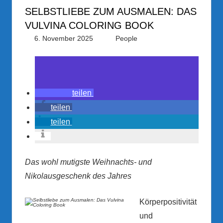
SELBSTLIEBE ZUM AUSMALEN: DAS
VULVINA COLORING BOOK
6. November 2025
PRGateway
People
teilen
teilen
teilen
Das wohl mutigste Weihnachts- und
Nikolausgeschenk des Jahres
Körperpositivität
und