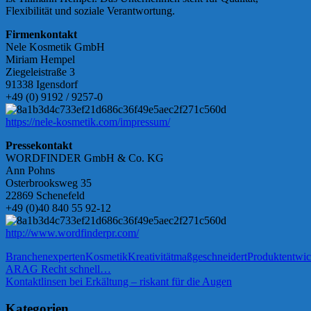
Flexibilität und soziale Verantwortung.
Firmenkontakt
Nele Kosmetik GmbH
Miriam Hempel
Ziegeleistraße 3
91338 Igensdorf
+49 (0) 9192 / 9257-0
https://nele-kosmetik.com/impressum/
Pressekontakt
WORDFINDER GmbH & Co. KG
Ann Pohns
Osterbrooksweg 35
22869 Schenefeld
+49 (0)40 840 55 92-12
http://www.wordfinderpr.com/
Branchenexperten
Kosmetik
Kreativität
maßgeschneidert
Produktentwi
Beitragsnavigation
Vorheriger
ARAG Recht schnell…
Beitrag:
Nächster
Kontaktlinsen bei Erkältung – riskant für die Augen
Beitrag:
Kategorien