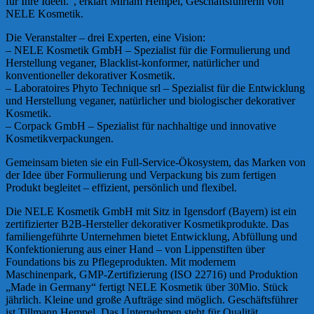
für Ihre Ideen.“, erklärt Miriam Hempel, Geschäftsführerin von
NELE Kosmetik.
Die Veranstalter – drei Experten, eine Vision:
– NELE Kosmetik GmbH – Spezialist für die Formulierung und
Herstellung veganer, Blacklist-konformer, natürlicher und
konventioneller dekorativer Kosmetik.
– Laboratoires Phyto Technique srl – Spezialist für die Entwicklung
und Herstellung veganer, natürlicher und biologischer dekorativer
Kosmetik.
– Corpack GmbH – Spezialist für nachhaltige und innovative
Kosmetikverpackungen.
Gemeinsam bieten sie ein Full-Service-Ökosystem, das Marken von
der Idee über Formulierung und Verpackung bis zum fertigen
Produkt begleitet – effizient, persönlich und flexibel.
Die NELE Kosmetik GmbH mit Sitz in Igensdorf (Bayern) ist ein
zertifizierter B2B-Hersteller dekorativer Kosmetikprodukte. Das
familiengeführte Unternehmen bietet Entwicklung, Abfüllung und
Konfektionierung aus einer Hand – von Lippenstiften über
Foundations bis zu Pflegeprodukten. Mit modernem
Maschinenpark, GMP-Zertifizierung (ISO 22716) und Produktion
„Made in Germany“ fertigt NELE Kosmetik über 30Mio. Stück
jährlich. Kleine und große Aufträge sind möglich. Geschäftsführer
ist Tillmann Hempel. Das Unternehmen steht für Qualität,