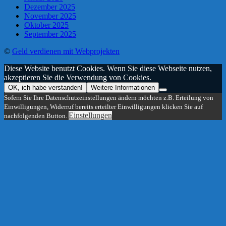
Dezember 2025
November 2025
Oktober 2025
September 2025
©
Geld verdienen mit Webprojekten
Diese Website benutzt Cookies. Wenn Sie diese Webseite nutzen,
akzeptieren Sie die Verwendung von Cookies.
OK, ich habe verstanden!
Weitere Informationen
Sofern Sie Ihre Datenschutzeinstellungen ändern möchten z.B. Erteilung von
Einwilligungen, Widerruf bereits erteilter Einwilligungen klicken Sie auf
Einstellungen
nachfolgenden Button.