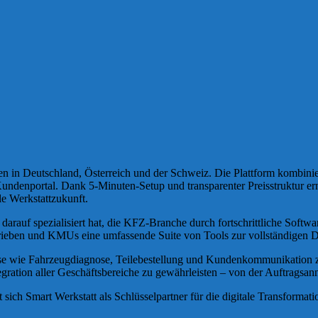
en in Deutschland, Österreich und der Schweiz. Die Plattform kombini
ndenportal. Dank 5-Minuten-Setup und transparenter Preisstruktur erm
ale Werkstattzukunft.
 darauf spezialisiert hat, die KFZ-Branche durch fortschrittliche Soft
rieben und KMUs eine umfassende Suite von Tools zur vollständigen Dig
sse wie Fahrzeugdiagnose, Teilebestellung und Kundenkommunikation zu 
Integration aller Geschäftsbereiche zu gewährleisten – von der Auftrags
 sich Smart Werkstatt als Schlüsselpartner für die digitale Transformat