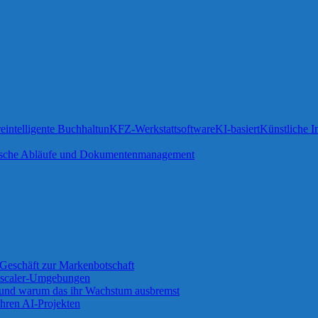
re
intelligente Buchhaltun
KFZ-Werkstattsoftware
KI-basiert
Künstliche In
sche Abläufe und Dokumentenmanagement
Geschäft zur Markenbotschaft
 Zscaler-Umgebungen
 und warum das ihr Wachstum ausbremst
ihren AI-Projekten