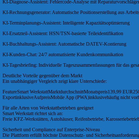
KI-Diagnose-Assistent: Fehlercode-Analyse mit Reparaturvorschläge
KI-Rechnungsgenerator: Automatische Positionserstellung aus Arbeit
KI-Terminplanungs-Assistent: Intelligente Kapazitätsoptimierung
KI-Ersatzteil-Assistent: HSN/TSN-basierte Teileidentifikation
KI-Buchhaltungs-Assistent: Automatische DATEV-Kontierung
KI-Kunden-Chat: 24/7 automatisierte Kundenkommunikation
KI-Tagesbriefing: Individuelle Tageszusammenfassungen für das ge
Deutliche Vorteile gegenüber dem Markt
Ein unabhängiger Vergleich zeigt klare Unterschiede:
FeatureSmart WerkstattMarktdurchschnittMonatspreis139,99 EUR25
ExportinklusiveAufpreisMobile App (PWA)inklusivehäufig nicht vo
Für alle Arten von Werkstattbetrieben geeignet
Smart Werkstatt richtet sich an:
Freie KFZ-Werkstätten, Autohäuser, Reifenbetriebe, Karosseriebetrie
Sicherheit und Compliance auf Enterprise-Niveau
Die Plattform erfüllt höchste Datenschutz- und Sicherheitsanforderun