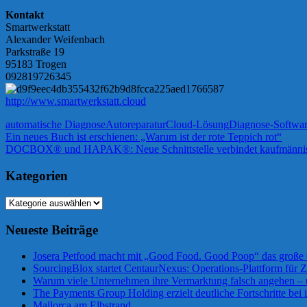
Kontakt
Smartwerkstatt
Alexander Weifenbach
Parkstraße 19
95183 Trogen
092819726345
http://www.smartwerkstatt.cloud
automatische Diagnose
Autoreparatur
Cloud-Lösung
Diagnose-Softwa
Beitragsnavigation
Vorheriger
Ein neues Buch ist erschienen: „Warum ist der rote Teppich rot“
Beitrag:
Nächster
DOCBOX® und HAPAK®: Neue Schnittstelle verbindet kaufmänni
Beitrag:
Kategorien
Kategorien
Neueste Beiträge
Josera Petfood macht mit „Good Food. Good Poop“ das große 
SourcingBlox startet CentaurNexus: Operations-Plattform für
Warum viele Unternehmen ihre Vermarktung falsch angehen –
The Payments Group Holding erzielt deutliche Fortschritte bei 
Mallorca am Elbstrand