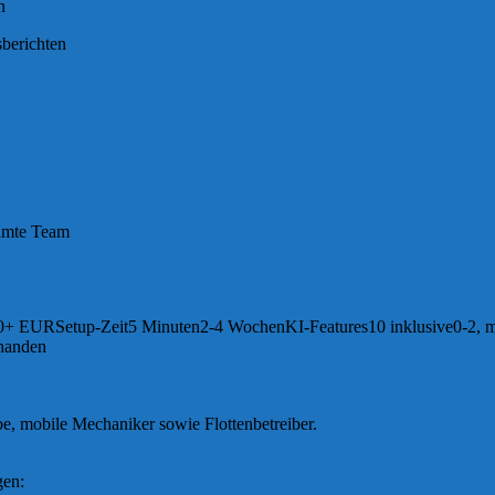
n
sberichten
samte Team
0+ EURSetup-Zeit5 Minuten2-4 WochenKI-Features10 inklusive0-2, 
rhanden
be, mobile Mechaniker sowie Flottenbetreiber.
gen: