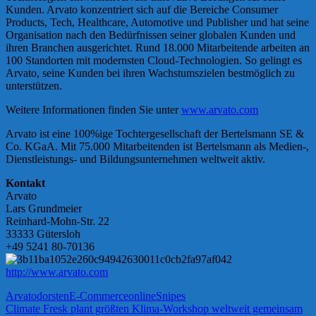
Kunden. Arvato konzentriert sich auf die Bereiche Consumer
Products, Tech, Healthcare, Automotive und Publisher und hat seine
Organisation nach den Bedürfnissen seiner globalen Kunden und
ihren Branchen ausgerichtet. Rund 18.000 Mitarbeitende arbeiten an
100 Standorten mit modernsten Cloud-Technologien. So gelingt es
Arvato, seine Kunden bei ihren Wachstumszielen bestmöglich zu
unterstützen.
Weitere Informationen finden Sie unter
www.arvato.com
Arvato ist eine 100%ige Tochtergesellschaft der Bertelsmann SE &
Co. KGaA. Mit 75.000 Mitarbeitenden ist Bertelsmann als Medien-,
Dienstleistungs- und Bildungsunternehmen weltweit aktiv.
Kontakt
Arvato
Lars Grundmeier
Reinhard-Mohn-Str. 22
33333 Gütersloh
+49 5241 80-70136
http://www.arvato.com
Arvato
dorsten
E-Commerce
online
Snipes
Beitragsnavigation
Vorheriger
Climate Fresk plant größten Klima-Workshop weltweit gemeinsam