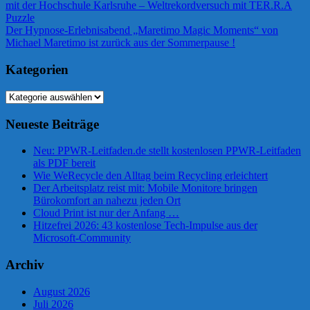
Beitrag:
mit der Hochschule Karlsruhe – Weltrekordversuch mit TER.R.A
Puzzle
Nächster
Der Hypnose-Erlebnisabend „Maretimo Magic Moments“ von
Beitrag:
Michael Maretimo ist zurück aus der Sommerpause !
Kategorien
Kategorien
Neueste Beiträge
Neu: PPWR-Leitfaden.de stellt kostenlosen PPWR-Leitfaden
als PDF bereit
Wie WeRecycle den Alltag beim Recycling erleichtert
Der Arbeitsplatz reist mit: Mobile Monitore bringen
Bürokomfort an nahezu jeden Ort
Cloud Print ist nur der Anfang …
Hitzefrei 2026: 43 kostenlose Tech-Impulse aus der
Microsoft-Community
Archiv
August 2026
Juli 2026