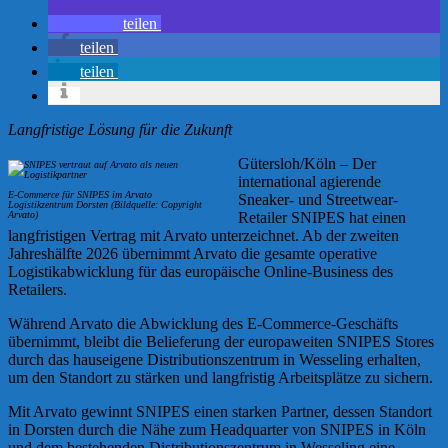
teilen
teilen
teilen
Langfristige Lösung für die Zukunft
Gütersloh/Köln – Der
international agierende
E-Commerce für SNIPES im Arvato
Sneaker- und Streetwear-
Logistikzentrum Dorsten (Bildquelle: Copyright
Arvato)
Retailer SNIPES hat einen
langfristigen Vertrag mit Arvato unterzeichnet. Ab der zweiten
Jahreshälfte 2026 übernimmt Arvato die gesamte operative
Logistikabwicklung für das europäische Online-Business des
Retailers.
Während Arvato die Abwicklung des E-Commerce-Geschäfts
übernimmt, bleibt die Belieferung der europaweiten SNIPES Stores
durch das hauseigene Distributionszentrum in Wesseling erhalten,
um den Standort zu stärken und langfristig Arbeitsplätze zu sichern.
Mit Arvato gewinnt SNIPES einen starken Partner, dessen Standort
in Dorsten durch die Nähe zum Headquarter von SNIPES in Köln
und dem bestehenden Distributionszentrum in Wesseling eine