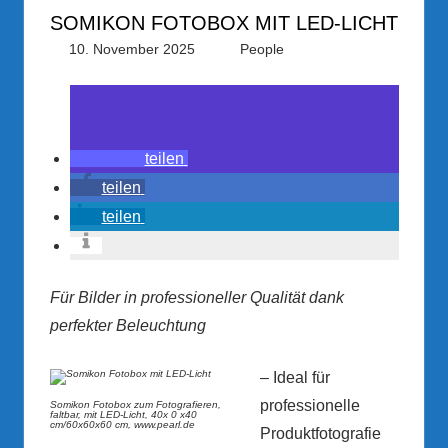
SOMIKON FOTOBOX MIT LED-LICHT
10. November 2025
PRGateway
People
teilen
teilen
teilen
Für Bilder in professioneller Qualität dank
perfekter Beleuchtung
– Ideal für
professionelle
Somikon Fotobox zum Fotografieren,
faltbar, mit LED-Licht, 40x 0 x40
cm/60x60x60 cm, www.pearl.de
Produktfotografie