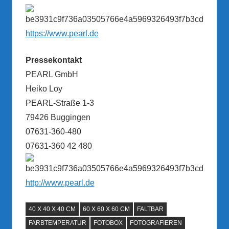
https://www.pearl.de
Pressekontakt
PEARL GmbH
Heiko Loy
PEARL-Straße 1-3
79426 Buggingen
07631-360-480
07631-360 42 480
http://www.pearl.de
40 X 40 X 40 CM
60 X 60 X 60 CM
FALTBAR
FARBTEMPERATUR
FOTOBOX
FOTOGRAFIEREN