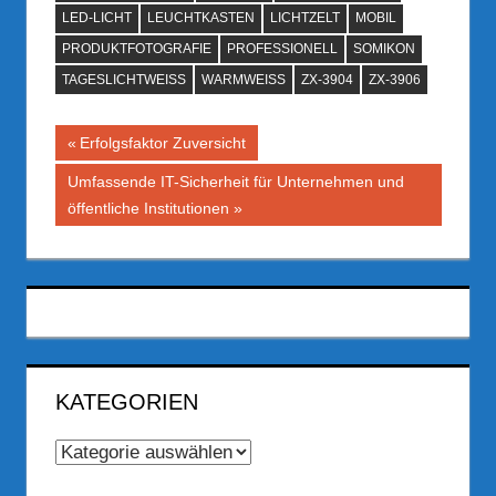
LED-LICHT
LEUCHTKASTEN
LICHTZELT
MOBIL
PRODUKTFOTOGRAFIE
PROFESSIONELL
SOMIKON
TAGESLICHTWEISS
WARMWEISS
ZX-3904
ZX-3906
Beitragsnavigation
Vorheriger
Erfolgsfaktor Zuversicht
Beitrag:
Nächster
Umfassende IT-Sicherheit für Unternehmen und
Beitrag:
öffentliche Institutionen
KATEGORIEN
Kategorien