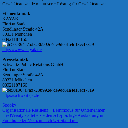
Geschäftsreisende mit unserer Lösung für Geschäftsreisen.
Firmenkontakt
KAYAK
Florian Stark
Sendlinger Straße 42A
80331 München
08921187166
https://www.kayak.de
Pressekontakt
Schwartz Public Relations GmbH
Florian Stark
Sendlinger Straße 42A
80331 München
08921187166
https://schwartzpr.de
Spooky
Beitragsnavigation
Vorheriger
Organisationale Resilienz – Lernmodus für Unternehmen
Beitrag:
Nächster
HealVersity startet erste deutschsprachige Ausbildung in
Beitrag:
Funktioneller Medizin nach US-Standards