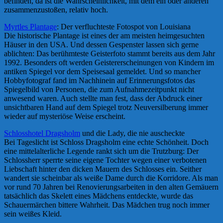
befinden, da ist die Wahrscheinlichkeit, mit dem ein oder anderen
zusammenzustoßen, relativ hoch.
Myrtles Plantage
: Der verfluchteste Fotospot von Louisiana
Die historische Plantage ist eines der am meisten heimgesuchten
Häuser in den USA. Und dessen Gespenster lassen sich gerne
ablichten: Das berühmteste Geisterfoto stammt bereits aus dem Jahr
1992. Besonders oft werden Geistererscheinungen von Kindern im
antiken Spiegel vor dem Speisesaal gemeldet. Und so mancher
Hobbyfotograf fand im Nachhinein auf Erinnerungsfotos das
Spiegelbild von Personen, die zum Aufnahmezeitpunkt nicht
anwesend waren. Auch stellte man fest, dass der Abdruck einer
unsichtbaren Hand auf dem Spiegel trotz Neuversilberung immer
wieder auf mysteriöse Weise erscheint.
Schlosshotel Dragsholm
und die Lady, die nie auscheckte
Bei Tageslicht ist Schloss Dragsholm eine echte Schönheit. Doch
eine mittelalterliche Legende rankt sich um die Trutzburg: Der
Schlossherr sperrte seine eigene Tochter wegen einer verbotenen
Liebschaft hinter den dicken Mauern des Schlosses ein. Seither
wandert sie scheinbar als weiße Dame durch die Korridore. Als man
vor rund 70 Jahren bei Renovierungsarbeiten in den alten Gemäuern
tatsächlich das Skelett eines Mädchens entdeckte, wurde das
Schauermärchen bittere Wahrheit. Das Mädchen trug noch immer
sein weißes Kleid.