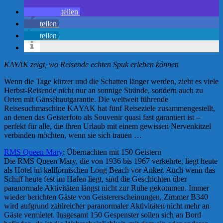
teilen
teilen
teilen
KAYAK zeigt, wo Reisende echten Spuk erleben können
Wenn die Tage kürzer und die Schatten länger werden, zieht es viele
Herbst-Reisende nicht nur an sonnige Strände, sondern auch zu
Orten mit Gänsehautgarantie. Die weltweit führende
Reisesuchmaschine KAYAK hat fünf Reiseziele zusammengestellt,
an denen das Geisterfoto als Souvenir quasi fast garantiert ist –
perfekt für alle, die ihren Urlaub mit einem gewissen Nervenkitzel
verbinden möchten, wenn sie sich trauen …
RMS Queen Mary
: Übernachten mit 150 Geistern
Die RMS Queen Mary, die von 1936 bis 1967 verkehrte, liegt heute
als Hotel im kalifornischen Long Beach vor Anker. Auch wenn das
Schiff heute fest im Hafen liegt, sind die Geschichten über
paranormale Aktivitäten längst nicht zur Ruhe gekommen. Immer
wieder berichten Gäste von Geistererscheinungen, Zimmer B340
wird aufgrund zahlreicher paranormaler Aktivitäten nicht mehr an
Gäste vermietet. Insgesamt 150 Gespenster sollen sich an Bord