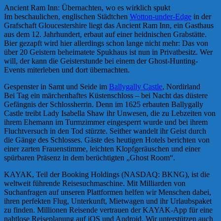
Ancient Ram Inn: Übernachten, wo es wirklich spukt
Im beschaulichen, englischen Städtchen
Wotton-under-Edge
in der
Grafschaft Gloucestershire liegt das Ancient Ram Inn, ein Gasthaus
aus dem 12. Jahrhundert, erbaut auf einer heidnischen Grabstätte.
Bier gezapft wird hier allerdings schon lange nicht mehr: Das von
über 20 Geistern beheimatete Spukhaus ist nun in Privatbesitz. Wer
will, der kann die Geisterstunde bei einem der Ghost-Hunting-
Events miterleben und dort übernachten.
Gespenster in Samt und Seide im
Ballygally Castle
, Nordirland
Bei Tag ein märchenhaftes Küstenschloss – bei Nacht das düstere
Gefängnis der Schlossherrin. Denn im 1625 erbauten Ballygally
Castle treibt Lady Isabella Shaw ihr Unwesen, die zu Lebzeiten von
ihrem Ehemann im Turmzimmer eingesperrt wurde und bei ihrem
Fluchtversuch in den Tod stürzte. Seither wandelt ihr Geist durch
die Gänge des Schlosses. Gäste des heutigen Hotels berichten von
einer zarten Frauenstimme, leichten Klopfgeräuschen und einer
spürbaren Präsenz in dem berüchtigten „Ghost Room“.
KAYAK, Teil der Booking Holdings (NASDAQ: BKNG), ist die
weltweit führende Reisesuchmaschine. Mit Milliarden von
Suchanfragen auf unseren Plattformen helfen wir Menschen dabei,
ihren perfekten Flug, Unterkunft, Mietwagen und ihr Urlaubspaket
zu finden. Millionen Reisende vertrauen der KAYAK-App für eine
nahtlose Reiseplanung auf iOS und Android. Wir unterstützen auch