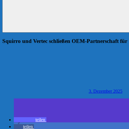
Squirro und Vertec schließen OEM-Partnerschaft fü
3. Dezember 2025
teilen
teilen