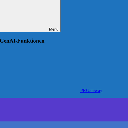
Menü
r GenAI-Funktionen
PRGateway