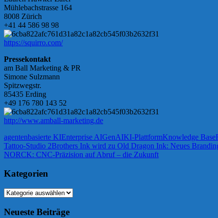
Mühlebachstrasse 164
8008 Zürich
+41 44 586 98 98
https://squirro.com/
Pressekontakt
am Ball Marketing & PR
Simone Sulzmann
Spitzwegstr.
85435 Erding
+49 176 780 143 52
http://www.amball-marketing.de
agentenbasierte KI
Enterprise AI
GenAI
KI-Plattform
Knowledge Base
Beitragsnavigation
Vorheriger
Tattoo-Studio 2Brothers Ink wird zu Old Dragon Ink: Neues Brandin
Beitrag:
Nächster
NORCK: CNC-Präzision auf Abruf – die Zukunft
Beitrag:
Kategorien
Kategorien
Neueste Beiträge