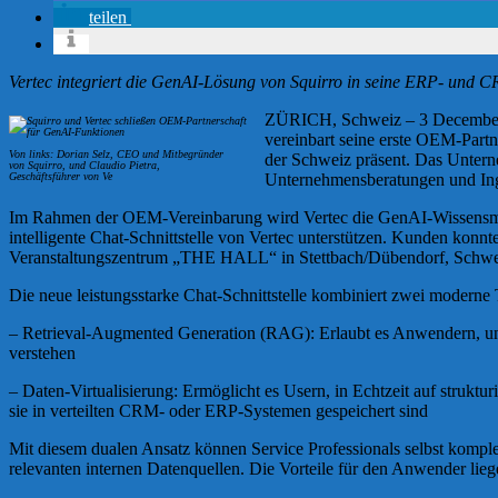
teilen
Vertec integriert die GenAI-Lösung von Squirro in seine ERP- und 
ZÜRICH, Schweiz – 3 December 2
vereinbart seine erste OEM-Partn
Von links: Dorian Selz, CEO und Mitbegründer
der Schweiz präsent. Das Unterne
von Squirro, und Claudio Pietra,
Geschäftsführer von Ve
Unternehmensberatungen und Inge
Im Rahmen der OEM-Vereinbarung wird Vertec die GenAI-Wissensmana
intelligente Chat-Schnittstelle von Vertec unterstützen. Kunden konn
Veranstaltungszentrum „THE HALL“ in Stettbach/Dübendorf, Schweiz,
Die neue leistungsstarke Chat-Schnittstelle kombiniert zwei modern
– Retrieval-Augmented Generation (RAG): Erlaubt es Anwendern, unst
verstehen
– Daten-Virtualisierung: Ermöglicht es Usern, in Echtzeit auf strukt
sie in verteilten CRM- oder ERP-Systemen gespeichert sind
Mit diesem dualen Ansatz können Service Professionals selbst komplexe
relevanten internen Datenquellen. Die Vorteile für den Anwender lieg