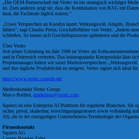
„Die OEM-Partnerschaft mit Vertec ist ein strategisch wichtiger Meile
ist. Zum anderen zeigt sie, dass die Kombination von RAG mit Daten-V
lässt, die Fachleute täglich nutzen.“
„Unser Versprechen an Kunden lautet: Wirkungsvoll. Adaptiv. Branchen
fühlen“, sagt Claudio Pietra, Geschäftsführer von Vertec. „Indem un
schließen. So lassen sich Geschäftsprozesse optimieren und die Produk
Über Vertec
Seit seiner Gründung im Jahr 1996 ist Vertec als Softwareunternehm
und in Österreich vertreten. Das leistungsstarke Kernprodukt lässt
Projektmanager halten wir unser Markenversprechen: „Wirkungsvoll.
und ihre tägliche Produktivität zu steigern. Vertec eignet sich ideal 
https://www.vertec.com/de-de/
Medienkontakt Vertec Group:
Marco Barthel,
marketing@vertec.com
Squirro ist eine Enterprise AI Plattform für regulierte Branchen. Sie
sicher, privat, skalierbar, berechtigungsgesteuert sowie vollständig a
AI), die in der einzigartigen Unternehmens-Terminologie der Organisa
Firmenkontakt
Squirro AG
Lauren Hawker Zafer