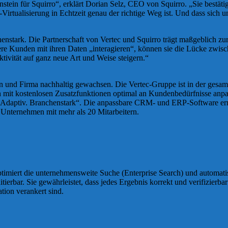
nstein für Squirro“, erklärt Dorian Selz, CEO von Squirro. „Sie bestät
irtualisierung in Echtzeit genau der richtige Weg ist. Und dass sich u
stark. Die Partnerschaft von Vertec und Squirro trägt maßgeblich zur 
sere Kunden mit ihren Daten „interagieren“, können sie die Lücke zwisc
tivität auf ganz neue Art und Weise steigern.“
en und Firma nachhaltig gewachsen. Die Vertec-Gruppe ist in der gesa
 sich mit kostenlosen Zusatzfunktionen optimal an Kundenbedürfnisse a
 Adaptiv. Branchenstark“. Die anpassbare CRM- und ERP-Software erm
für Unternehmen mit mehr als 20 Mitarbeitern.
 optimiert die unternehmensweite Suche (Enterprise Search) und automati
uditierbar. Sie gewährleistet, dass jedes Ergebnis korrekt und verifizier
tion verankert sind.