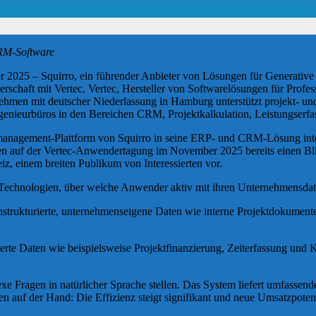
CRM-Software
025 – Squirro, ein führender Anbieter von Lösungen für Generative 
erschaft mit Vertec. Vertec, Hersteller von Softwarelösungen für Profe
hmen mit deutscher Niederlassung in Hamburg unterstützt projekt- und
nieurbüros in den Bereichen CRM, Projektkalkulation, Leistungserfas
gement-Plattform von Squirro in seine ERP- und CRM-Lösung integrie
ten auf der Vertec-Anwendertagung im November 2025 bereits einen Blick
 einem breiten Publikum von Interessierten vor.
e Technologien, über welche Anwender aktiv mit ihren Unternehmensdat
rukturierte, unternehmenseigene Daten wie interne Projektdokumente un
urierte Daten wie beispielsweise Projektfinanzierung, Zeiterfassung un
 Fragen in natürlicher Sprache stellen. Das System liefert umfassende,
en auf der Hand: Die Effizienz steigt signifikant und neue Umsatzpotenz