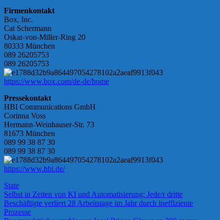
Firmenkontakt
Box, Inc.
Cat Schermann
Oskar-von-Miller-Ring 20
80333 München
089 26205753
089 26205753
https://www.box.com/de-de/home
Pressekontakt
HBI Communications GmbH
Corinna Voss
Hermann-Weinhauser-Str. 73
81673 München
089 99 38 87 30
089 99 38 87 30
https://www.hbi.de/
State
Beitragsnavigation
Vorheriger
Selbst in Zeiten von KI und Automatisierung: Jede/r dritte
Beitrag:
Beschäftigte verliert 28 Arbeitstage im Jahr durch ineffiziente
Prozesse