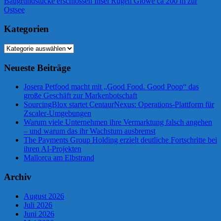
Nächster
Baugrundstücke erschlossen Insel Rügen Glowe ca 200 m zur
Beitrag:
Ostsee
Kategorien
Kategorien
Neueste Beiträge
Josera Petfood macht mit „Good Food. Good Poop“ das
große Geschäft zur Markenbotschaft
SourcingBlox startet CentaurNexus: Operations-Plattform für
Zscaler-Umgebungen
Warum viele Unternehmen ihre Vermarktung falsch angehen
– und warum das ihr Wachstum ausbremst
The Payments Group Holding erzielt deutliche Fortschritte bei
ihren AI-Projekten
Mallorca am Elbstrand
Archiv
August 2026
Juli 2026
Juni 2026