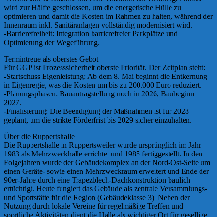
wird zur Hälfte geschlossen, um die energetische Hülle zu
optimieren und damit die Kosten im Rahmen zu halten, während der
Innenraum inkl. Sanitäranlagen vollständig modernisiert wird.
-Barrierefreiheit: Integration barrierefreier Parkplätze und
Optimierung der Wegeführung.
Termintreue als oberstes Gebot
Für GGP ist Prozesssicherheit oberste Priorität. Der Zeitplan steht:
-Startschuss Eigenleistung: Ab dem 8. Mai beginnt die Entkernung
in Eigenregie, was die Kosten um bis zu 200.000 Euro reduziert.
-Planungsphasen: Bauantragstellung noch in 2026, Baubeginn
2027.
-Finalisierung: Die Beendigung der Maßnahmen ist für 2028
geplant, um die strikte Förderfrist bis 2029 sicher einzuhalten.
Über die Ruppertshalle
Die Ruppertshalle in Ruppertsweiler wurde ursprünglich im Jahr
1983 als Mehrzweckhalle errichtet und 1985 fertiggestellt. In den
Folgejahren wurde der Gebäudekomplex an der Nord-Ost-Seite um
einen Geräte- sowie einen Mehrzweckraum erweitert und Ende der
90er-Jahre durch eine Trapezblech-Dachkonstruktion baulich
ertüchtigt. Heute fungiert das Gebäude als zentrale Versammlungs-
und Sportstätte für die Region (Gebäudeklasse 3). Neben der
Nutzung durch lokale Vereine für regelmäßige Treffen und
sportliche Aktivitäten dient die Halle als wichtiger Ort für gesellige