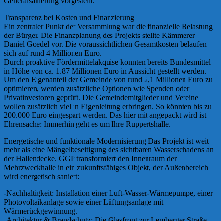
Generalsanierung vorgestellt.
Transparenz bei Kosten und Finanzierung
Ein zentraler Punkt der Versammlung war die finanzielle Belastung
der Bürger. Die Finanzplanung des Projekts stellte Kämmerer
Daniel Goedel vor. Die voraussichtlichen Gesamtkosten belaufen
sich auf rund 4 Millionen Euro.
Durch proaktive Fördermittelakquise konnten bereits Bundesmittel
in Höhe von ca. 1,87 Millionen Euro in Aussicht gestellt werden.
Um den Eigenanteil der Gemeinde von rund 2,1 Millionen Euro zu
optimieren, werden zusätzliche Optionen wie Spenden oder
Privatinvestoren geprüft. Die Gemeindemitglieder und Vereine
wollen zusätzlich viel in Eigenleitung erbringen. So könnten bis zu
200.000 Euro eingespart werden. Das hier mit angepackt wird ist
Ehrensache: Immerhin geht es um Ihre Ruppertshalle.
Energetische und funktionale Modernisierung Das Projekt ist weit
mehr als eine Mängelbeseitigung des sichtbaren Wasserschadens an
der Hallendecke. GGP transformiert den Innenraum der
Mehrzweckhalle in ein zukunftsfähiges Objekt, der Außenbereich
wird energetisch saniert:
-Nachhaltigkeit: Installation einer Luft-Wasser-Wärmepumpe, einer
Photovoltaikanlage sowie einer Lüftungsanlage mit
Wärmerückgewinnung.
-Architektur & Brandschutz: Die Glasfront zur Lemberger Straße