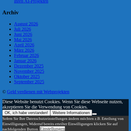
ihren AI-Projekten
Archiv
August 2026
Juli 2026
Juni 2026
Mai 2026
April 2026
März 2026
Februar 2026
Januar 2026
Dezember 2025
November 2025
Oktober 2025
September 2025
©
Geld verdienen mit Webprojekten
Diese Website benutzt Cookies. Wenn Sie diese Webseite nutzen,
akzeptieren Sie die Verwendung von Cookies.
OK, ich habe verstanden!
Weitere Informationen
Sofern Sie Ihre Datenschutzeinstellungen ändern möchten z.B. Erteilung von
Einwilligungen, Widerruf bereits erteilter Einwilligungen klicken Sie auf
Einstellungen
nachfolgenden Button.