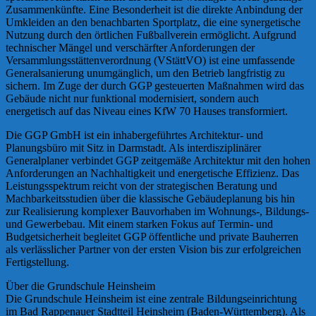
Zusammenkünfte. Eine Besonderheit ist die direkte Anbindung der
Umkleiden an den benachbarten Sportplatz, die eine synergetische
Nutzung durch den örtlichen Fußballverein ermöglicht. Aufgrund
technischer Mängel und verschärfter Anforderungen der
Versammlungsstättenverordnung (VStättVO) ist eine umfassende
Generalsanierung unumgänglich, um den Betrieb langfristig zu
sichern. Im Zuge der durch GGP gesteuerten Maßnahmen wird das
Gebäude nicht nur funktional modernisiert, sondern auch
energetisch auf das Niveau eines KfW 70 Hauses transformiert.
Die GGP GmbH ist ein inhabergeführtes Architektur- und
Planungsbüro mit Sitz in Darmstadt. Als interdisziplinärer
Generalplaner verbindet GGP zeitgemäße Architektur mit den hohen
Anforderungen an Nachhaltigkeit und energetische Effizienz. Das
Leistungsspektrum reicht von der strategischen Beratung und
Machbarkeitsstudien über die klassische Gebäudeplanung bis hin
zur Realisierung komplexer Bauvorhaben im Wohnungs-, Bildungs-
und Gewerbebau. Mit einem starken Fokus auf Termin- und
Budgetsicherheit begleitet GGP öffentliche und private Bauherren
als verlässlicher Partner von der ersten Vision bis zur erfolgreichen
Fertigstellung.
Über die Grundschule Heinsheim
Die Grundschule Heinsheim ist eine zentrale Bildungseinrichtung
im Bad Rappenauer Stadtteil Heinsheim (Baden-Württemberg). Als