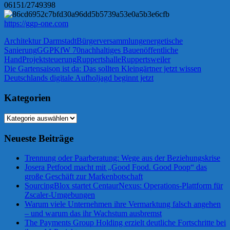
06151/2749398
https://ggp-one.com
Architektur Darmstadt
Bürgerversammlung
energetische
Sanierung
GGP
KfW 70
nachhaltiges Bauen
öffentliche
Hand
Projektsteuerung
Ruppertshalle
Ruppertsweiler
Beitragsnavigation
Vorheriger
Die Gartensaison ist da: Das sollten Kleingärtner jetzt wissen
Beitrag:
Nächster
Deutschlands digitale Aufholjagd beginnt jetzt
Beitrag:
Kategorien
Kategorien
Neueste Beiträge
Trennung oder Paarberatung: Wege aus der Beziehungskrise
Josera Petfood macht mit „Good Food. Good Poop“ das
große Geschäft zur Markenbotschaft
SourcingBlox startet CentaurNexus: Operations-Plattform für
Zscaler-Umgebungen
Warum viele Unternehmen ihre Vermarktung falsch angehen
– und warum das ihr Wachstum ausbremst
The Payments Group Holding erzielt deutliche Fortschritte bei