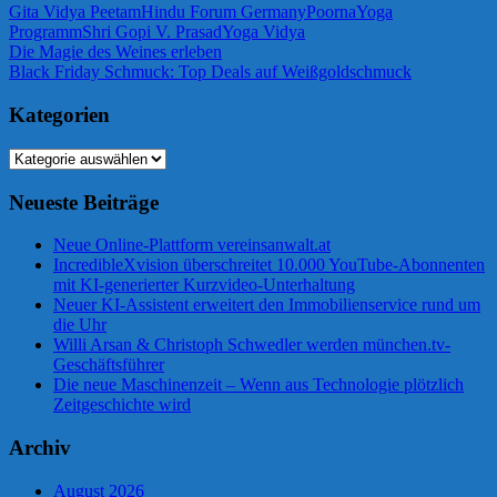
Gita Vidya Peetam
Hindu Forum Germany
PoornaYoga
Programm
Shri Gopi V. Prasad
Yoga Vidya
Beitragsnavigation
Vorheriger
Die Magie des Weines erleben
Beitrag:
Nächster
Black Friday Schmuck: Top Deals auf Weißgoldschmuck
Beitrag:
Kategorien
Kategorien
Neueste Beiträge
Neue Online-Plattform vereinsanwalt.at
IncredibleXvision überschreitet 10.000 YouTube-Abonnenten
mit KI-generierter Kurzvideo-Unterhaltung
Neuer KI-Assistent erweitert den Immobilienservice rund um
die Uhr
Willi Arsan & Christoph Schwedler werden münchen.tv-
Geschäftsführer
Die neue Maschinenzeit – Wenn aus Technologie plötzlich
Zeitgeschichte wird
Archiv
August 2026