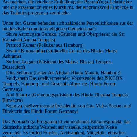
Ansprachen, die feierliche Enthüllung der PoornaYoga-Lehrbücher
und die Präsentation eines Kurzfilms, der eindrucksvoll Einblicke in
das Trainingsprogramm vermittelte.
Unter den Gästen befanden sich zahlreiche Persönlichkeiten aus der
hinduistischen und interreligiösen Gemeinschaft:
– Shiva Arumugam Gurukul (Gründer und Oberpriester des Sri
Kamakshi Amma Tempels)
– Pramod Kumar (Politiker aus Hamburg)
– Swami Kurunandha (spiritueller Lehrer des Bhakti Marga
Ashrams)
– Sushrut Lugani (Präsident des Manva Bharati Tempels,
Düsseldorf)
– Dirk Sellhorn (Leiter des Afghan Hindu Mandir, Hamburg)
– Vaidyanath Das (stellvertretender Vorsitzender des ISKCON-
Tempels, Hamburg, und Geschäftsführer des Hindu Forum
Germany)
– Anil Sharma (Gründungspräsident des Hindu Dharma Tempels,
Elmshorn)
– Soumya (stellvertretende Präsidentin von Gita Vidya Peetam und
Direktorin des Hindu Forum Germany)
Das PoornaYoga-Programm ist ein modernes Bildungsprojekt, das
klassische indische Weisheit auf visuelle, zeitgemäße Weise
vermittelt. Es fördert Frieden, Achtsamkeit, Mitgefühl, ethisches