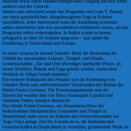
Handeln sowie einen verantwortungsvollen Umgang mit sich selbst,
anderen und der Umwelt.
Initiiert und entwickelt wurde das Programm von Gopi V. Prasad,
um einen ganzheitlichen, alltagsbezogenen Yoga in Schulen
einzuführen. Jeder Interessierte kann die Ausbildung kostenlos
online absolvieren und sich anschließend zertifizieren lassen, um das
Programm selbst weiterzugeben. In Indien wurde es bereits
erfolgreich an über 50 Schulen umgesetzt – nun startet die
Einführung in Deutschland und Europa.
In seiner Ansprache betonte Sukadev Bretz die Bedeutung der
Vielfalt der anwesenden Ashram-, Tempel- und Hindu-
Gemeinschaften: „Sie sind Orte lebendiger spiritueller Praxis, an
denen Schriften, Rituale und Yoga gelehrt werden, damit diese
Weisheit im Alltag Gestalt annimmt.“
Ein weiterer Höhepunkt des Festakts war die Ernennung von
Sukadev Bretz zum stellvertretenden Vorsitzenden des Beirats des
Hindu Forum Germany. Die Ernennungsurkunde und der
Ehrenschal wurden ihm von Shiva Arumugam Gurukul und
Abhishek Dubey feierlich überreicht.
Das Hindu Forum Germany, ein Zusammenschluss der
bedeutendsten hinduistischen Gemeinden und Tempel in
Deutschland, hatte zuvor im Rahmen des Festwochenendes bei
Yoga Vidya getagt. Ziel des Forums ist es, die hinduistischen
Gemeinschaften in Deutschland zu vernetzen, gemeinsame Werte zu