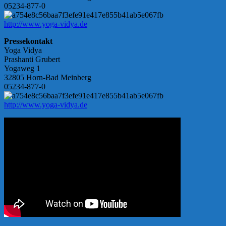
05234-877-0
http://www.yoga-vidya.de
Pressekontakt
Yoga Vidya
Prashanti Grubert
Yogaweg 1
32805 Horn-Bad Meinberg
05234-877-0
http://www.yoga-vidya.de