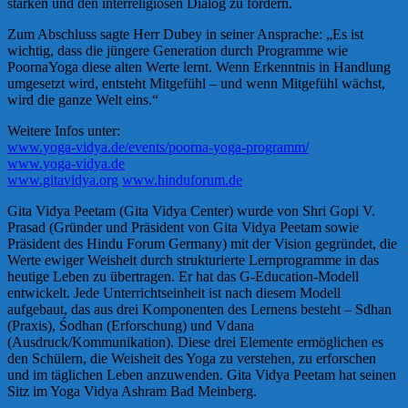
stärken und den interreligiösen Dialog zu fördern.
Zum Abschluss sagte Herr Dubey in seiner Ansprache: „Es ist
wichtig, dass die jüngere Generation durch Programme wie
PoornaYoga diese alten Werte lernt. Wenn Erkenntnis in Handlung
umgesetzt wird, entsteht Mitgefühl – und wenn Mitgefühl wächst,
wird die ganze Welt eins.“
Weitere Infos unter:
www.yoga-vidya.de/events/poorna-yoga-programm/
www.yoga-vidya.de
www.gitavidya.org
www.hinduforum.de
Gita Vidya Peetam (Gita Vidya Center) wurde von Shri Gopi V.
Prasad (Gründer und Präsident von Gita Vidya Peetam sowie
Präsident des Hindu Forum Germany) mit der Vision gegründet, die
Werte ewiger Weisheit durch strukturierte Lernprogramme in das
heutige Leben zu übertragen. Er hat das G-Education-Modell
entwickelt. Jede Unterrichtseinheit ist nach diesem Modell
aufgebaut, das aus drei Komponenten des Lernens besteht – Sdhan
(Praxis), Śodhan (Erforschung) und Vdana
(Ausdruck/Kommunikation). Diese drei Elemente ermöglichen es
den Schülern, die Weisheit des Yoga zu verstehen, zu erforschen
und im täglichen Leben anzuwenden. Gita Vidya Peetam hat seinen
Sitz im Yoga Vidya Ashram Bad Meinberg.