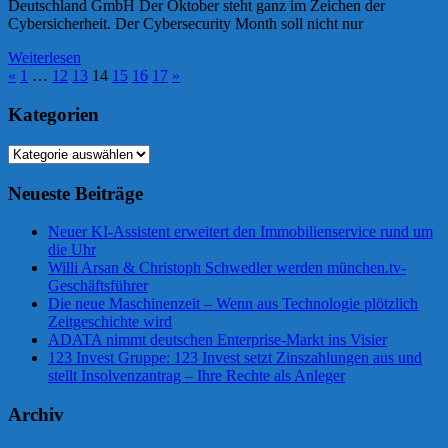
Deutschland GmbH Der Oktober steht ganz im Zeichen der
Cybersicherheit. Der Cybersecurity Month soll nicht nur
Weiterlesen
Seitennummerierung
Vorherige
Nächste
«
1
…
12
13
14
15
16
17
»
Beiträge
Beiträge
der
Kategorien
Beiträge
Kategorien
Neueste Beiträge
Neuer KI-Assistent erweitert den Immobilienservice rund um
die Uhr
Willi Arsan & Christoph Schwedler werden münchen.tv-
Geschäftsführer
Die neue Maschinenzeit – Wenn aus Technologie plötzlich
Zeitgeschichte wird
ADATA nimmt deutschen Enterprise-Markt ins Visier
123 Invest Gruppe: 123 Invest setzt Zinszahlungen aus und
stellt Insolvenzantrag – Ihre Rechte als Anleger
Archiv