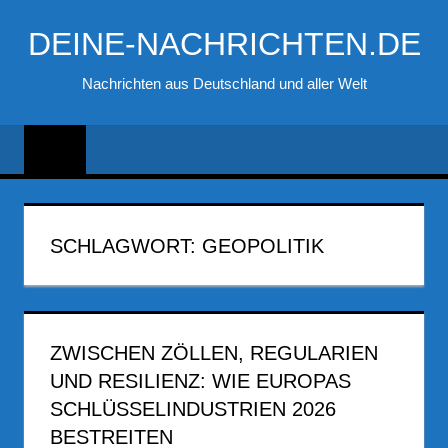
Zum
DEINE-NACHRICHTEN.DE
Inhalt
springen
Nachrichten aus Deutschland und aller Welt
SCHLAGWORT:
GEOPOLITIK
ZWISCHEN ZÖLLEN, REGULARIEN
UND RESILIENZ: WIE EUROPAS
SCHLÜSSELINDUSTRIEN 2026
BESTREITEN