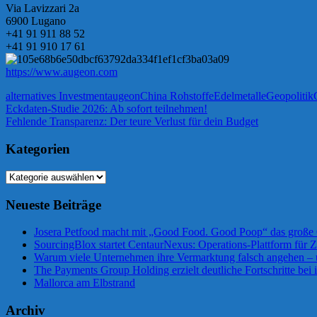
Via Lavizzari 2a
6900 Lugano
+41 91 911 88 52
+41 91 910 17 61
https://www.augeon.com
alternatives Investment
augeon
China Rohstoffe
Edelmetalle
Geopolitik
Beitragsnavigation
Vorheriger
Eckdaten-Studie 2026: Ab sofort teilnehmen!
Beitrag:
Nächster
Fehlende Transparenz: Der teure Verlust für dein Budget
Beitrag:
Kategorien
Kategorien
Neueste Beiträge
Josera Petfood macht mit „Good Food. Good Poop“ das große 
SourcingBlox startet CentaurNexus: Operations-Plattform für
Warum viele Unternehmen ihre Vermarktung falsch angehen –
The Payments Group Holding erzielt deutliche Fortschritte bei 
Mallorca am Elbstrand
Archiv