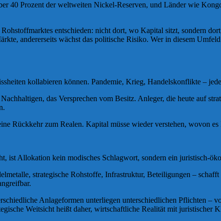
rt über 40 Prozent der weltweiten Nickel-Reserven, und Länder wie Kon
Rohstoffmarktes entschieden: nicht dort, wo Kapital sitzt, sondern dor
te, andererseits wächst das politische Risiko. Wer in diesem Umfeld agi
heiten kollabieren können. Pandemie, Krieg, Handelskonflikte – jede 
Nachhaltigen, das Versprechen vom Besitz. Anleger, die heute auf stra
n.
eine Rückkehr zum Realen. Kapital müsse wieder verstehen, wovon es l
 ist Allokation kein modisches Schlagwort, sondern ein juristisch-ök
etalle, strategische Rohstoffe, Infrastruktur, Beteiligungen – schafft
angreifbar.
erschiedliche Anlageformen unterliegen unterschiedlichen Pflichten – vo
ische Weitsicht heißt daher, wirtschaftliche Realität mit juristischer K