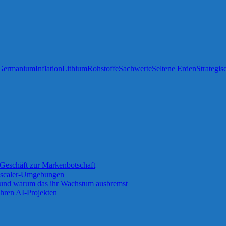
Germanium
Inflation
Lithium
Rohstoffe
Sachwerte
Seltene Erden
Strategis
Geschäft zur Markenbotschaft
 Zscaler-Umgebungen
 und warum das ihr Wachstum ausbremst
ihren AI-Projekten