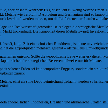
tille, aber brisante Wahrheit: Es gibt schlicht zu wenig Seltene Erden.
unkt. Metalle wie Terbium, Dysprosium und Germanium sind so knapp gew
urückverkauft werden müssen, um die Lieferketten am Laufen zu halte
e und Realwirtschaft geworden ist. Anleger, die strategische Metalle al
il der Markt trockenläuft. Die Knappheit dieser Metalle zwingt Investo
.
ohstoff, lange Zeit ein technisches Randthema, ist heute unverzichtbar 
 hat die Exportquoten mehrfach gesenkt – offiziell aus Umweltgründen, 
zwischen unisono: Sollte die geopolitische Lage weiter eskalieren, 
Japan reichen die strategischen Reserven teilweise nur für Monate.
ppheit seltener Erden sei kein temporärer Engpass, sondern ein struktu
gigkeiten zurück.
etalle, einst als stille Depotbeimischung gedacht, werden zu kritischen 
ränität.
ln andere. Indien, Indonesien, Brasilien und afrikanische Staaten st