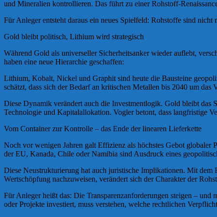
und Mineralien kontrollieren. Das führt zu einer Rohstoff-Renaissance,
Für Anleger entsteht daraus ein neues Spielfeld: Rohstoffe sind nicht
Gold bleibt politisch, Lithium wird strategisch
Während Gold als universeller Sicherheitsanker wieder auflebt, versch
haben eine neue Hierarchie geschaffen:
Lithium, Kobalt, Nickel und Graphit sind heute die Bausteine geopolit
schätzt, dass sich der Bedarf an kritischen Metallen bis 2040 um das 
Diese Dynamik verändert auch die Investmentlogik. Gold bleibt das S
Technologie und Kapitalallokation. Vogler betont, dass langfristige V
Vom Container zur Kontrolle – das Ende der linearen Lieferkette
Noch vor wenigen Jahren galt Effizienz als höchstes Gebot globaler Pr
der EU, Kanada, Chile oder Namibia sind Ausdruck eines geopolitische
Diese Neustrukturierung hat auch juristische Implikationen. Mit dem
Wertschöpfung nachzuweisen, verändert sich der Charakter der Rohs
Für Anleger heißt das: Die Transparenzanforderungen steigen – und 
oder Projekte investiert, muss verstehen, welche rechtlichen Verpflic