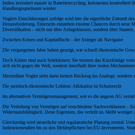
Indien investiert massiv in Batterierecycling, Indonesien kontrollie
Handlungsspielraum wieder.
Voglers Einschätzungen zufolge wird hier die eigentliche Zukunft des 
Herausforderung. Einerseits entstehen enorme Chancen durch neue Märk
Diversifikation – nicht nur über Anlageklassen, sondern über Staaten.
Zwischen Krisen und Kapitalflucht – der Anleger als Navigator
Die vergangenen Jahre haben gezeigt, wie schnell ökonomische Gewiss
Doch Krisen sind auch Selektionen: Sie trennen das Kurzfristige vom 
sich nicht gegen die Welt, sondern innerhalb ihrer realen Mechanisme
Maximilian Vogler sieht darin keinen Rückzug ins Analoge, sondern 
Die juristisch-ökonomische Lektion: Allokation ist Schutzrecht
Im alternativen Vermögensmanagement, wie es die augeon AG versteht,
Die Verteilung von Vermögen auf verschiedene Sachwertklassen – Edelm
Widerstandsfähigkeit. Denn Eigentum, das verteilt ist, bleibt weniger 
Gleichzeitig wird steuerliche und regulatorische Planung zentral. Unt
Industriemetallen bis zu den Meldepflichten bei EU-Investments. Strateg