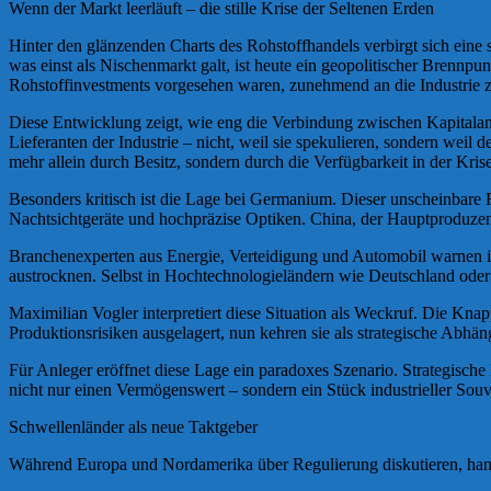
Wenn der Markt leerläuft – die stille Krise der Seltenen Erden
Hinter den glänzenden Charts des Rohstoffhandels verbirgt sich eine s
was einst als Nischenmarkt galt, ist heute ein geopolitischer Brennp
Rohstoffinvestments vorgesehen waren, zunehmend an die Industrie z
Diese Entwicklung zeigt, wie eng die Verbindung zwischen Kapitalanlag
Lieferanten der Industrie – nicht, weil sie spekulieren, sondern we
mehr allein durch Besitz, sondern durch die Verfügbarkeit in der Krise
Besonders kritisch ist die Lage bei Germanium. Dieser unscheinbare R
Nachtsichtgeräte und hochpräzise Optiken. China, der Hauptproduzent,
Branchenexperten aus Energie, Verteidigung und Automobil warnen in
austrocknen. Selbst in Hochtechnologieländern wie Deutschland oder 
Maximilian Vogler interpretiert diese Situation als Weckruf. Die Kna
Produktionsrisiken ausgelagert, nun kehren sie als strategische Abhän
Für Anleger eröffnet diese Lage ein paradoxes Szenario. Strategische M
nicht nur einen Vermögenswert – sondern ein Stück industrieller Souve
Schwellenländer als neue Taktgeber
Während Europa und Nordamerika über Regulierung diskutieren, hande