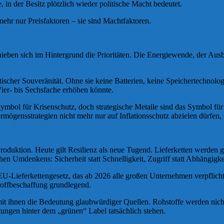
 in der Besitz plötzlich wieder politische Macht bedeutet.
 mehr nur Preisfaktoren – sie sind Machtfaktoren.
ieben sich im Hintergrund die Prioritäten. Die Energiewende, der Ausba
ischer Souveränität. Ohne sie keine Batterien, keine Speichertechnolog
Vier- bis Sechsfache erhöhen könnte.
ymbol für Krisenschutz, doch strategische Metalle sind das Symbol für
ermögensstrategien nicht mehr nur auf Inflationsschutz abzielen dürfen
oduktion. Heute gilt Resilienz als neue Tugend. Lieferketten werden gek
n Umdenkens: Sicherheit statt Schnelligkeit, Zugriff statt Abhängigke
 EU-Lieferkettengesetz, das ab 2026 alle großen Unternehmen verpflich
toffbeschaffung grundlegend.
mit ihnen die Bedeutung glaubwürdiger Quellen. Rohstoffe werden nich
htungen hinter dem „grünen“ Label tatsächlich stehen.