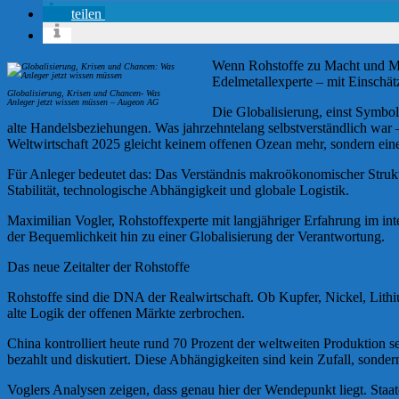
teilen
Wenn Rohstoffe zu Macht und Mär
Edelmetallexperte – mit Einschä
Globalisierung, Krisen und Chancen- Was
Anleger jetzt wissen müssen – Augeon AG
Die Globalisierung, einst Symbol
alte Handelsbeziehungen. Was jahrzehntelang selbstverständlich war – 
Weltwirtschaft 2025 gleicht keinem offenen Ozean mehr, sondern ein
Für Anleger bedeutet das: Das Verständnis makroökonomischer Strukturen
Stabilität, technologische Abhängigkeit und globale Logistik.
Maximilian Vogler, Rohstoffexperte mit langjähriger Erfahrung im int
der Bequemlichkeit hin zu einer Globalisierung der Verantwortung.
Das neue Zeitalter der Rohstoffe
Rohstoffe sind die DNA der Realwirtschaft. Ob Kupfer, Nickel, Lithium
alte Logik der offenen Märkte zerbrochen.
China kontrolliert heute rund 70 Prozent der weltweiten Produktion 
bezahlt und diskutiert. Diese Abhängigkeiten sind kein Zufall, sondern
Voglers Analysen zeigen, dass genau hier der Wendepunkt liegt. Staate