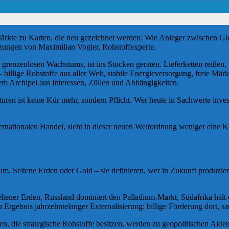
kte zu Karten, die neu gezeichnet werden: Wie Anleger zwischen Glo
tzungen von Maximilian Vogler, Rohstoffexperte.
 grenzenlosen Wachstums, ist ins Stocken geraten. Lieferketten reißen,
billige Rohstoffe aus aller Welt, stabile Energieversorgung, freie Märk
em Archipel aus Interessen, Zöllen und Abhängigkeiten.
 ist keine Kür mehr, sondern Pflicht. Wer heute in Sachwerte investiert,
ernationalen Handel, sieht in dieser neuen Weltordnung weniger eine K
, Seltene Erden oder Gold – sie definieren, wer in Zukunft produziert, 
seltener Erden, Russland dominiert den Palladium-Markt, Südafrika hält
 Ergebnis jahrzehntelanger Externalisierung: billige Förderung dort, sa
n, die strategische Rohstoffe besitzen, werden zu geopolitischen Akteur