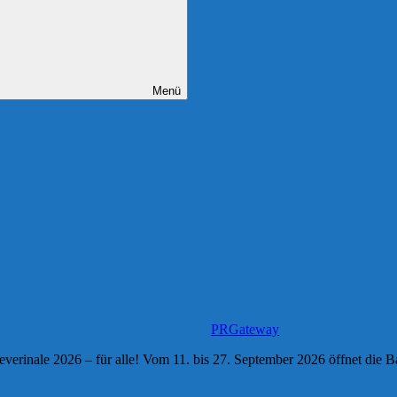
Menü
PRGateway
everinale 2026 – für alle! Vom 11. bis 27. September 2026 öffnet die Ba