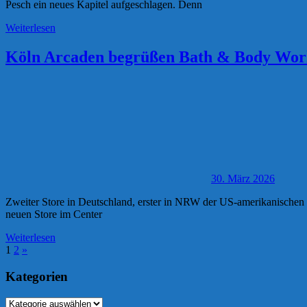
Pesch ein neues Kapitel aufgeschlagen. Denn
Weiterlesen
Köln Arcaden begrüßen Bath & Body Wor
30. März 2026
Zweiter Store in Deutschland, erster in NRW der US-amerikanischen 
neuen Store im Center
Weiterlesen
Seitennummerierung
Nächste
1
2
»
Beiträge
der
Kategorien
Beiträge
Kategorien