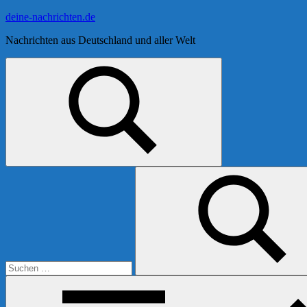
Zum
deine-nachrichten.de
Inhalt
Nachrichten aus Deutschland und aller Welt
springen
Suchen
nach:
Suchen