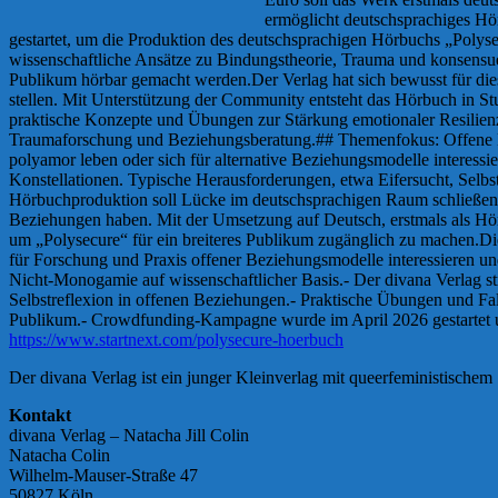
ermöglicht deutschsprachiges Hö
gestartet, um die Produktion des deutschsprachigen Hörbuchs „Polysec
wissenschaftliche Ansätze zu Bindungstheorie, Trauma und konsensuel
Publikum hörbar gemacht werden.Der Verlag hat sich bewusst für die
stellen. Mit Unterstützung der Community entsteht das Hörbuch in St
praktische Konzepte und Übungen zur Stärkung emotionaler Resilien
Traumaforschung und Beziehungsberatung.## Themenfokus: Offene Bezi
polyamor leben oder sich für alternative Beziehungsmodelle interess
Konstellationen. Typische Herausforderungen, etwa Eifersucht, Selbst
Hörbuchproduktion soll Lücke im deutschsprachigen Raum schließen
Beziehungen haben. Mit der Umsetzung auf Deutsch, erstmals als Hörb
um „Polysecure“ für ein breiteres Publikum zugänglich zu machen.Di
für Forschung und Praxis offener Beziehungsmodelle interessieren u
Nicht-Monogamie auf wissenschaftlicher Basis.- Der divana Verlag s
Selbstreflexion in offenen Beziehungen.- Praktische Übungen und Fal
Publikum.- Crowdfunding-Kampagne wurde im April 2026 gestartet u
https://www.startnext.com/polysecure-hoerbuch
Der divana Verlag ist ein junger Kleinverlag mit queerfeministisch
Kontakt
divana Verlag – Natacha Jill Colin
Natacha Colin
Wilhelm-Mauser-Straße 47
50827 Köln