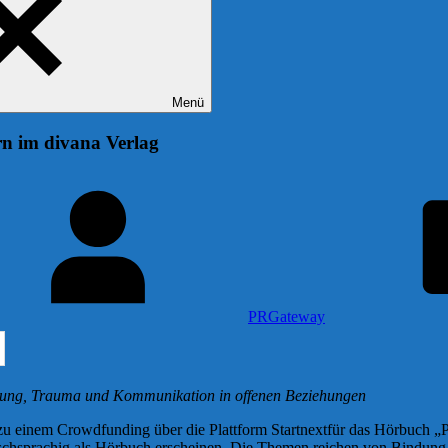
Menü
n im divana Verlag
PRGateway
ndung, Trauma und Kommunikation in offenen Beziehungen
zu einem Crowdfunding über die Plattform Startnextfür das Hörbuch „P
tschsprachig als Hörbuch erscheinen. Die Themen reichen von Bindun