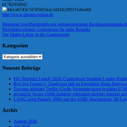
01782950942
http://www.divana-verlag.de
Bindung
Crowdfunding
divana verlag
emotionale Resilienz
feministisc
Beitragsnavigation
Vorheriger
Mobilitätsverband: Gemeinsam für mehr Respekt
Beitrag:
Nächster
Die Mathe‑Lücke in der Gastronomie
Beitrag:
Kategorien
Kategorien
Neueste Beiträge
ISG Provider Lens® 2026: Controlware bestätigt Leader-Positi
Bye bye Formel 1: Zandvoort lädt zu legendärer Renn-Partywo
Tocvans stärkster Treffer: Große Neuentdeckung bestätigt El M
mysim24: Neuer eSIM-Anbieter erleichtert mobiles Internet au
LANG zeigt Pulsaris 300fs auf der AMB: Hochpräzise 3D-Las
Archiv
August 2026
Juli 2026