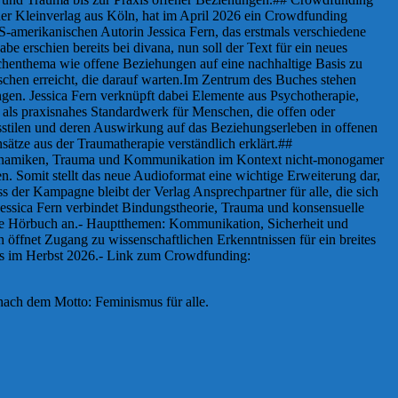
er Kleinverlag aus Köln, hat im April 2026 ein Crowdfunding
S-amerikanischen Autorin Jessica Fern, das erstmals verschiedene
erschien bereits bei divana, nun soll der Text für ein neues
chenthema wie offene Beziehungen auf eine nachhaltige Basis zu
schen erreicht, die darauf warten.Im Zentrum des Buches stehen
en. Jessica Fern verknüpft dabei Elemente aus Psychotherapie,
als praxisnahes Standardwerk für Menschen, die offen oder
sstilen und deren Auswirkung auf das Beziehungserleben in offenen
sätze aus der Traumatherapie verständlich erklärt.##
gsdynamiken, Trauma und Kommunikation im Kontext nicht-monogamer
. Somit stellt das neue Audioformat eine wichtige Erweiterung dar,
der Kampagne bleibt der Verlag Ansprechpartner für alle, die sich
essica Fern verbindet Bindungstheorie, Trauma und konsensuelle
ige Hörbuch an.- Hauptthemen: Kommunikation, Sicherheit und
öffnet Zugang zu wissenschaftlichen Erkenntnissen für ein breites
hs im Herbst 2026.- Link zum Crowdfunding:
nach dem Motto: Feminismus für alle.