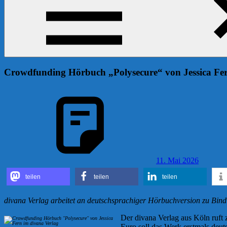
Crowdfunding Hörbuch „Polysecure“ von Jessica Fer
11. Mai 2026
teilen
teilen
teilen
divana Verlag arbeitet an deutschsprachiger Hörbuchversion zu Bi
Der divana Verlag aus Köln ruft 
Euro soll das Werk erstmals deu