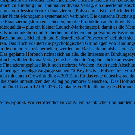
rbuch zu Bindung und TraumaDer divana Verlag, ein queerfeministisch
ure“ von Jessica Fern zu finanzieren. „Polysecure“ ist ein Buch der U
ler Nicht-Monogamie systematisch verbindet. Die deutsche Buchausgabe 
se Finanzierungsform entschieden, um die Produktion auch für ein Nis
udioqualität – plus ein kleiner Launch-Marketingtopf, damit es die Men
z, Kommunikation und Sicherheit in offenen und polyamoren Beziehung
ehungen, Sicherheit und Selbstreflexion“Polysecure“ definiert sich 
ieren. Das Buch erläutert die psychologischen Grundlagen von Bindung
reflexion oder Unsicherheiten, werden auf Basis erkenntnisbasierter An
Das geplante Hörbuch richtet sich an alle, die Interesse an Bindun
uch, will der divana Verlag eine bestehende Angebotslücke adressieren
e Finanzierungsphase läuft noch mehrere Wochen. Auch nach Abschluss 
nd niedrigschwellige Zugänge suchen.## Key Facts- „Polysecure“ von J
trebt mit einem Crowdfunding 4.300 Euro für das erste deutschsprach
lbeispiele unterstützen den Alltag polyamorer Menschen.- Das Hörbuch 
nd läuft bis zum 12.06.2026.- Geplante Veröffentlichung des Hörbuc
em Schwerpunkt. Wir veröffentlichen vor Allem Sachbücher und handeln 