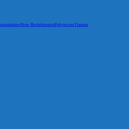
Monogamie
offene Beziehungen
Polysecure
Trauma