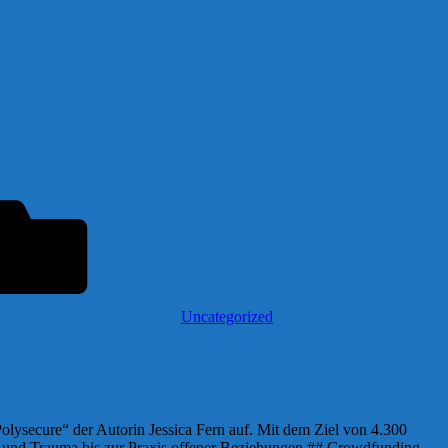
Uncategorized
olysecure“ der Autorin Jessica Fern auf. Mit dem Ziel von 4.300
g und Trauma bis zur Praxis offener Beziehungen.## Crowdfunding