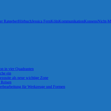
her Ratgeber
Hörbuch
Jessica Fern
Köln
Kommunikation
Konsens
Nicht-
on in vier Quadranten
che ein
ezquite als neue wichtige Zone
f Reisen
erbearbeitung für Werkzeuge und Formen