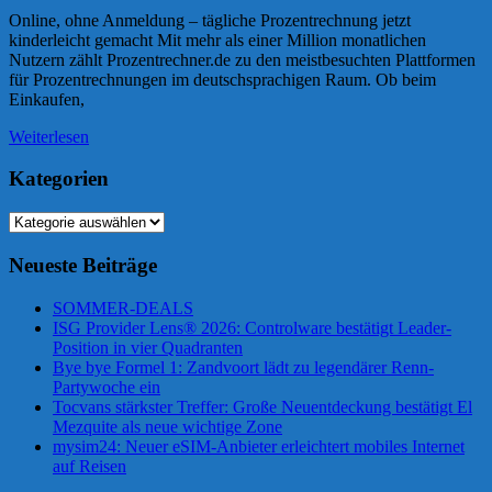
Online, ohne Anmeldung – tägliche Prozentrechnung jetzt
kinderleicht gemacht Mit mehr als einer Million monatlichen
Nutzern zählt Prozentrechner.de zu den meistbesuchten Plattformen
für Prozentrechnungen im deutschsprachigen Raum. Ob beim
Einkaufen,
Weiterlesen
Kategorien
Kategorien
Neueste Beiträge
SOMMER-DEALS
ISG Provider Lens® 2026: Controlware bestätigt Leader-
Position in vier Quadranten
Bye bye Formel 1: Zandvoort lädt zu legendärer Renn-
Partywoche ein
Tocvans stärkster Treffer: Große Neuentdeckung bestätigt El
Mezquite als neue wichtige Zone
mysim24: Neuer eSIM-Anbieter erleichtert mobiles Internet
auf Reisen