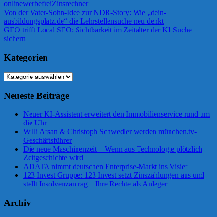
online
werbefrei
Zinsrechner
Beitragsnavigation
Vorheriger
Von der Vater-Sohn-Idee zur NDR-Story: Wie „dein-
Beitrag:
ausbildungsplatz.de“ die Lehrstellensuche neu denkt
Nächster
GEO trifft Local SEO: Sichtbarkeit im Zeitalter der KI-Suche
Beitrag:
sichern
Kategorien
Kategorien
Neueste Beiträge
Neuer KI-Assistent erweitert den Immobilienservice rund um
die Uhr
Willi Arsan & Christoph Schwedler werden münchen.tv-
Geschäftsführer
Die neue Maschinenzeit – Wenn aus Technologie plötzlich
Zeitgeschichte wird
ADATA nimmt deutschen Enterprise-Markt ins Visier
123 Invest Gruppe: 123 Invest setzt Zinszahlungen aus und
stellt Insolvenzantrag – Ihre Rechte als Anleger
Archiv