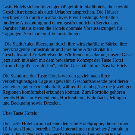
Taste Hotels stehen für zeitgemäß geführte Stadthotels, die sowohl
Geschäftsreisende als auch Urlauber ansprechen. Die Häuser
zeichnen sich durch ein attraktives Preis-Leistungs-Verhältnis,
moderne Ausstattung und einen gastfreundlichen Service aus.
Darüber hinaus bieten die Hotels optimale Voraussetzungen für
Tagungen, Seminare und Veranstaltungen.
„Die Stadt Aalen überzeugt durch ihre wirtschaftliche Stärke, ihre
hervorragende Infrastruktur und ihre hohe Attraktivität für
Geschäfts- und Freizeitreisende. Wir freuen uns darauf, unsere Gäste
jetzt auch in Aalen mit dem bewährten Konzept der Taste Hotel
Group begrüßen zu dürfen“, erklärt Geschäftsführer Sascha Frieß.
Die Standorte der Taste Hotels werden gezielt nach ihrer
verkehrsgünstigen Lage ausgewählt. Geschäftsreisende profitieren
von einer guten Erreichbarkeit, während Urlaubsgäste die jeweiligen
Regionen komfortabel erkunden können. Zum Portfolio gehören
bereits Hotels in Heidenheim, Hockenheim, Kulmbach, Jettingen
und Backnang sowie Dresden.
Über Taste Hotels
Die Taste Hotel Group ist eine deutsche Hotelgruppe, die seit über
10 Jahren Hotels betreibt. Das Unternehmen mit seiner Zentrale in
Neu-Ulm, richtet sich an Geschäftsreisende, Tagungsgäste und