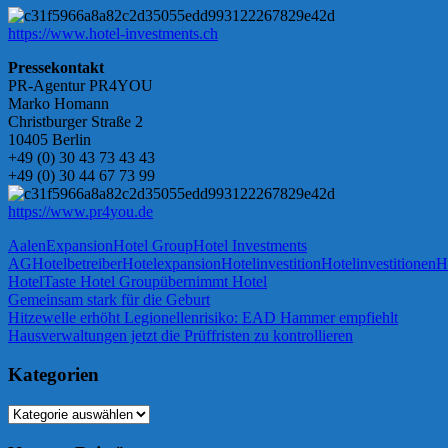
https://www.hotel-investments.ch
Pressekontakt
PR-Agentur PR4YOU
Marko Homann
Christburger Straße 2
10405 Berlin
+49 (0) 30 43 73 43 43
+49 (0) 30 44 67 73 99
https://www.pr4you.de
Aalen
Expansion
Hotel Group
Hotel Investments
AG
Hotelbetreiber
Hotelexpansion
Hotelinvestition
Hotelinvestitionen
H
Hotel
Taste Hotel Group
übernimmt Hotel
Beitragsnavigation
Vorheriger
Gemeinsam stark für die Geburt
Beitrag:
Nächster
Hitzewelle erhöht Legionellenrisiko: EAD Hammer empfiehlt
Beitrag:
Hausverwaltungen jetzt die Prüffristen zu kontrollieren
Kategorien
Kategorien