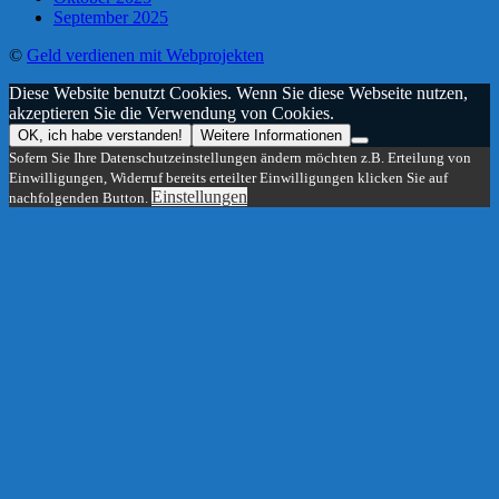
September 2025
©
Geld verdienen mit Webprojekten
Diese Website benutzt Cookies. Wenn Sie diese Webseite nutzen,
akzeptieren Sie die Verwendung von Cookies.
OK, ich habe verstanden!
Weitere Informationen
Sofern Sie Ihre Datenschutzeinstellungen ändern möchten z.B. Erteilung von
Einwilligungen, Widerruf bereits erteilter Einwilligungen klicken Sie auf
Einstellungen
nachfolgenden Button.