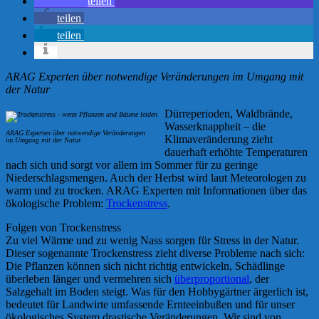
teilen
teilen
teilen
ARAG Experten über notwendige Veränderungen im Umgang mit
der Natur
Dürreperioden, Waldbrände,
Wasserknappheit – die
ARAG Experten über notwendige Veränderungen
Klimaveränderung zieht
im Umgang mit der Natur
dauerhaft erhöhte Temperaturen
nach sich und sorgt vor allem im Sommer für zu geringe
Niederschlagsmengen. Auch der Herbst wird laut Meteorologen zu
warm und zu trocken. ARAG Experten mit Informationen über das
ökologische Problem:
Trockenstress
.
Folgen von Trockenstress
Zu viel Wärme und zu wenig Nass sorgen für Stress in der Natur.
Dieser sogenannte Trockenstress zieht diverse Probleme nach sich:
Die Pflanzen können sich nicht richtig entwickeln, Schädlinge
überleben länger und vermehren sich
überproportional
, der
Salzgehalt im Boden steigt. Was für den Hobbygärtner ärgerlich ist,
bedeutet für Landwirte umfassende Ernteeinbußen und für unser
ökologisches System drastische Veränderungen. Wir sind von