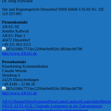
Dr. Joerg Schwarze
Sitz und Registergericht Düsseldorf HRB 66846 USt-ID-Nr.: DE
119 355 995
Firmenkontakt
ARAG SE
Jennifer Kallweit
ARAG Platz 1
40472 Düsseldorf
+49 211 963-3115
http://www.ARAG.de
Pressekontakt
Klaarkiming Kommunikation
Claudia Wenski
Steinberg 4
24229 Dänischenhagen
+49 4349 – 22 80 26
http://www.ARAG.de
ARAG
Bäume
Dürre
Experten
Flora
Garten
Landwirt
Laubwälder
Misch
Beitragsnavigation
Vorheriger
NEUE AUFLAGE: Chairside-Leistungen in der Zahnarztpraxis
Beitrag:
Nächster
Whistleblower-Meldestelle rechtssicher implementieren