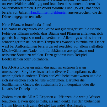
unseren Wäldern abhängig und brauchen diese unter anderem als
Sauerstofflieferanten. Der World Wildlife Fund (WWF) hat daher
bereits vor Jahren
Handlungsempfehlungen
ausgesprochen, die der
Dürre entgegentreten sollen.
Neue Pflanzen braucht das Land
Die Natur ist eigentlich von Grund auf gut ausgerüstet. So ist eine
Folge des Klimawandels, dass Bäume und Pflanzen anfangen, sich
genetisch anzupassen und zu verändern. Allerdings wird es immer
schwieriger für sie, bei dem Tempo des Wandels mitzuhalten. Daher
wird bei Aufforstungen bereits darauf geachtet, vor allem vielfältige
Mischwälder aus Nadel- und Laubbäumen anzupflanzen und
resistente Sorten zu wählen. Dazu gehören zum Beispiel
Edelkastanien oder Spitzahorn.
Die ARAG Experten raten, das auch im eigenen Garten
umzusetzen. So gibt es inzwischen diverse Gartenpflanzen, die
ursprünglich in anderen Teilen der Welt beheimatet waren und die
sich inzwischen auch bei uns wohlfühlen. Darunter die
brasilianische Guave, der australische Zylinderputzer oder die
kanarische Dattelpalme.
Zudem raten die ARAG Experten zu Pflanzen, die wenig Wasser
brauchen. Davon gibt es mehr, als man denkt. Für den blühenden
Garten bieten sich zum Beispiel Lavendel, Buschmalve,