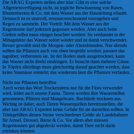
Die ARAG Experten stellen aber klar: Gibt es eine solche
Allgemeinverfügung nicht, ist jegliche Bewässerung von Rasen,
Blumenbeeten & Co. mit dem Wasser aus der Hausleitung erlaubt.
Dennoch ist es sinnvoll, ressourcenschonend vorzugehen und
Regen zu sammeln. Der Vorteil: Mit dem Wasser aus der
Regentonne darf jederzeit gegossen werden. Aber auch beim
Gießen selbst muss einiges beachtet werden: So verdunstet in der
Mittagshitze das Wasser sofort wieder und ist damit verschwendet.
Besser gewählt sind die Morgen- oder Abendstunden. Nur abends
sollten die Pflanzen auch von oben besprüht werden; passiert das
tagsüber, verbrennen sie. Ist der Boden stark ausgetrocknet, kann
das Wasser nicht direkt eindringen. Er braucht dann mehrere Güsse.
In Töpfen allerdings muss gleichzeitig darauf geachtet werden, dass
keine Staunässe entsteht; das wiederum lässt die Pflanzen verfaulen.
Nicht nur Pflanzen betroffen
Auch wenn das Wort Trockenstress nur für die Flora verwendet
wird, leidet auch unsere Fauna. Tieren werden ihre Wasserstellen
genommen, Pfützen sind Mangelware, Bachläufe trocknen aus.
Wichtig ist daher, auch Tieren Wasserquellen bereitzustellen, die
aber laut ARAG Experten keine Gefahr für sie darstellen sollten. In
Trinkgefäßen dienen Steine verschiedener Größe als Landebahnen
für Amsel, Drossel, Biene & Co. Vor allem aber müssen
Regentonnen gut abgedeckt werden, damit Tiere nicht darin
ertrinken können.