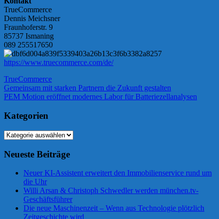
Kontakt
TrueCommerce
Dennis Meichsner
Fraunhoferstr. 9
85737 Ismaning
089 255517650
https://www.truecommerce.com/de/
TrueCommerce
Beitragsnavigation
Vorheriger
Gemeinsam mit starken Partnern die Zukunft gestalten
Beitrag:
Nächster
PEM Motion eröffnet modernes Labor für Batteriezellanalysen
Beitrag:
Kategorien
Kategorien
Neueste Beiträge
Neuer KI-Assistent erweitert den Immobilienservice rund um
die Uhr
Willi Arsan & Christoph Schwedler werden münchen.tv-
Geschäftsführer
Die neue Maschinenzeit – Wenn aus Technologie plötzlich
Zeitgeschichte wird