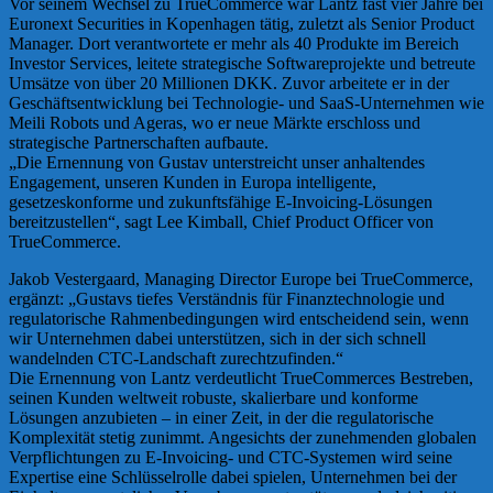
Vor seinem Wechsel zu TrueCommerce war Lantz fast vier Jahre bei
Euronext Securities in Kopenhagen tätig, zuletzt als Senior Product
Manager. Dort verantwortete er mehr als 40 Produkte im Bereich
Investor Services, leitete strategische Softwareprojekte und betreute
Umsätze von über 20 Millionen DKK. Zuvor arbeitete er in der
Geschäftsentwicklung bei Technologie- und SaaS-Unternehmen wie
Meili Robots und Ageras, wo er neue Märkte erschloss und
strategische Partnerschaften aufbaute.
„Die Ernennung von Gustav unterstreicht unser anhaltendes
Engagement, unseren Kunden in Europa intelligente,
gesetzeskonforme und zukunftsfähige E-Invoicing-Lösungen
bereitzustellen“, sagt Lee Kimball, Chief Product Officer von
TrueCommerce.
Jakob Vestergaard, Managing Director Europe bei TrueCommerce,
ergänzt: „Gustavs tiefes Verständnis für Finanztechnologie und
regulatorische Rahmenbedingungen wird entscheidend sein, wenn
wir Unternehmen dabei unterstützen, sich in der sich schnell
wandelnden CTC-Landschaft zurechtzufinden.“
Die Ernennung von Lantz verdeutlicht TrueCommerces Bestreben,
seinen Kunden weltweit robuste, skalierbare und konforme
Lösungen anzubieten – in einer Zeit, in der die regulatorische
Komplexität stetig zunimmt. Angesichts der zunehmenden globalen
Verpflichtungen zu E-Invoicing- und CTC-Systemen wird seine
Expertise eine Schlüsselrolle dabei spielen, Unternehmen bei der