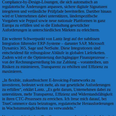
Compliance-by-Design-Lösungen, die sich automatisch an
regulatorische Änderungen anpassen, sichere digitale Signaturen
integrieren und verlässliche Prüfpfade bereitstellen. Darüber hinaus
wird er Unternehmen dabei unterstützen, länderspezifische
Vorgaben wie Peppol sowie neue nationale Plattformen in ganz
Europa zu erfüllen und so die Einhaltung gesetzlicher
Anforderungen in unterschiedlichen Märkten zu erleichtern.
Ein weiterer Schwerpunkt von Lantz liegt auf der nahtlosen
Integration führender ERP-Systeme – darunter SAP, Microsoft
Dynamics 365, Sage und NetSuite. Diese Integrationen sind
entscheidend für reibungslose Abläufe in globalen Lieferketten.
Zudem wird er die Optimierung durchgängiger Finanzprozesse –
von der Rechnungserstellung bis zur Zahlung – vorantreiben, um
Risiken zu minimieren, Transparenz zu erhöhen und Effizienz zu
maximieren.
„In flexible, zukunftssichere E-Invoicing-Frameworks zu
investieren, bedeutet weit mehr, als nur gesetzliche Anforderungen
zu erfüllen“, erklärt Lantz. „Es geht darum, Unternehmen dabei zu
unterstützen, mehr Transparenz, Effizienz und Widerstandsfähigkeit
in ihren CTC-Prozessen zu erreichen. Ich freue mich darauf, bei
TrueCommerce dazu beizutragen, regulatorische Herausforderungen
in Wachstumsmöglichkeiten zu verwandeln.“