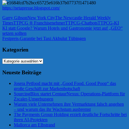
https://netapresse.blogspot.com/
Garry Gibson
New York City
The Newcastle Herald Weekly
Times
TTPCG ® Franchisenehmer
TTPCG-Chatbots
TTPCG-KI
Beitragsnavigation
Vorheriger
KI statt Google? Warum Hotels und Gastronomie jetzt auf „GEO“
Beitrag:
setzen sollten
Nächster
Festpreis-Garantie bei Taxi Akbulut Tübingen
Beitrag:
Kategorien
Kategorien
Neueste Beiträge
Josera Petfood macht mit „Good Food. Good Poop“ das
große Geschäft zur Markenbotschaft
SourcingBlox startet CentaurNexus: Operations-Plattform für
Zscaler-Umgebungen
Warum viele Unternehmen ihre Vermarktung falsch angehen
– und warum das ihr Wachstum ausbremst
The Payments Group Holding erzielt deutliche Fortschritte bei
ihren AI-Projekten
Mallorca am Elbstrand