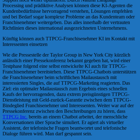
Processing und prädiktive Analysen können diese KI-Agenten die
Kundenbedürfnisse hervorragend verstehen, Lösungen empfehlen
und bei Bedarf sogar komplexe Probleme an das Kundenteam oder
Franchisenehmer weitergeben. Das alles innerhalb der vertrauten
Richtlinien dieses international ausgezeichneten Unternehmens.
Künftig können auch TTPCG-Franchisenehmer KI im Kontakt mit
Interessenten einsetzen
Wie die Pressestelle der Taylor Group in New York City kürzlich
anlässlich einer Pressekonferenz bekannt gegeben hat, wird einer
Testphase folgend eine selbst entwickelte KI auch für TTPCG-
Franchisenehmer bereitstehen. Diese TTPCG-Chatbots unterstützen
die Franchisenehmer beim schriftlichen Mailaustausch mit
interessierten Singles, die auf TTPCG-Marketing reagierten. Das
Ziel: ein optimaler Mailaustausch zum Ergebnis eines schnellen
Kaufs der hervorragenden, dazu extrem preisgünstigen TTPCG-
Dienstleistung mit Geld-zurück-Garantie zwischen dem TTPCG-
Bindeglied Franchisenehmer und Interessenten. Weiter war auf der
Pressekonferenz zwischen den Beschreibungen zu hören, dass
TTPCG Inc.
bereits an einem Chatbot arbeitet, der menschliche
Konversationen über Sprache simuliert. Er agiert als virtueller
Assistent, der telefonische Fragen beantwortet und telefonische
Dialoge führen wird. Man darf gespannt sein.