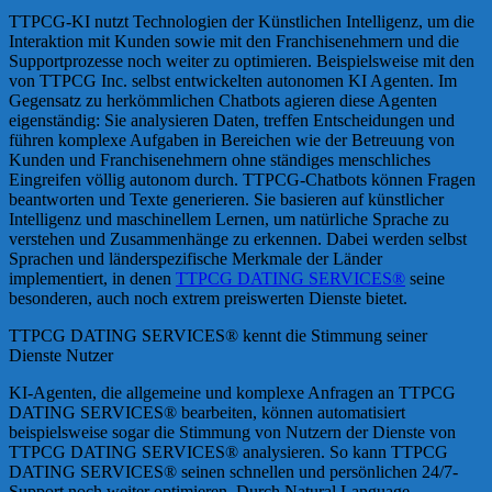
TTPCG-KI nutzt Technologien der Künstlichen Intelligenz, um die
Interaktion mit Kunden sowie mit den Franchisenehmern und die
Supportprozesse noch weiter zu optimieren. Beispielsweise mit den
von TTPCG Inc. selbst entwickelten autonomen KI Agenten. Im
Gegensatz zu herkömmlichen Chatbots agieren diese Agenten
eigenständig: Sie analysieren Daten, treffen Entscheidungen und
führen komplexe Aufgaben in Bereichen wie der Betreuung von
Kunden und Franchisenehmern ohne ständiges menschliches
Eingreifen völlig autonom durch. TTPCG-Chatbots können Fragen
beantworten und Texte generieren. Sie basieren auf künstlicher
Intelligenz und maschinellem Lernen, um natürliche Sprache zu
verstehen und Zusammenhänge zu erkennen. Dabei werden selbst
Sprachen und länderspezifische Merkmale der Länder
implementiert, in denen
TTPCG DATING SERVICES®
seine
besonderen, auch noch extrem preiswerten Dienste bietet.
TTPCG DATING SERVICES® kennt die Stimmung seiner
Dienste Nutzer
KI-Agenten, die allgemeine und komplexe Anfragen an TTPCG
DATING SERVICES® bearbeiten, können automatisiert
beispielsweise sogar die Stimmung von Nutzern der Dienste von
TTPCG DATING SERVICES® analysieren. So kann TTPCG
DATING SERVICES® seinen schnellen und persönlichen 24/7-
Support noch weiter optimieren. Durch Natural Language