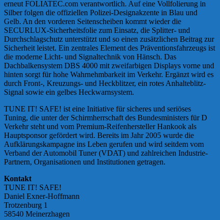
erneut FOLIATEC.com verantwortlich. Auf eine Vollfolierung in
Silber folgen die offiziellen Polizei-Designakzente in Blau und
Gelb. An den vorderen Seitenscheiben kommt wieder die
SECURLUX-Sicherheitsfolie zum Einsatz, die Splitter- und
Durchschlagschutz unterstützt und so einen zusätzlichen Beitrag zur
Sicherheit leistet. Ein zentrales Element des Präventionsfahrzeugs ist
die moderne Licht- und Signaltechnik von Hänsch. Das
Dachbalkensystem DBS 4000 mit zweifarbigen Displays vorne und
hinten sorgt für hohe Wahrnehmbarkeit im Verkehr. Ergänzt wird es
durch Front-, Kreuzungs- und Heckblitzer, ein rotes Anhalteblitz-
Signal sowie ein gelbes Heckwarnsystem.
TUNE IT! SAFE! ist eine Initiative für sicheres und seriöses
Tuning, die unter der Schirmherrschaft des Bundesministers für D
Verkehr steht und vom Premium-Reifenhersteller Hankook als
Hauptsponsor gefördert wird. Bereits im Jahr 2005 wurde die
Aufklärungskampagne ins Leben gerufen und wird seitdem vom
Verband der Automobil Tuner (VDAT) und zahlreichen Industrie-
Partnern, Organisationen und Institutionen getragen.
Kontakt
TUNE IT! SAFE!
Daniel Exner-Hoffmann
Trotzenburg 1
58540 Meinerzhagen