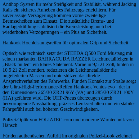
Antihop-System für mehr Steifigkeit und Stabilität, während Jacking
Rails ein sicheres Anheben des Fahrzeugs erleichtern. Für
zuverlässige Verzögerung kommen vorne zweiteilige
Bremsscheiben zum Einsatz. Die zusätzliche Brems- und
Radlagerkühlung stabilisiert die Bremsleistung auch bei
wiederholten Verzögerungen – ein Plus an Sicherheit.
Hankook Hochleistungsreifen für optimalen Grip und Sicherheit
Optisch wie technisch setzt der STEEDA Q500 Ford Mustang mit
seinen markanten BARRACUDA RAZZER Leichtmetallfelgen in
„Black milled“ ein klares Statement. Vorne in 9,5 21 Zoll, hinten in
10,5 21 Zoll montiert, reduzieren die Leichtmetallräder die
ungefederten Massen und unterstützen das direkte
Ansprechverhalten des Fahrwerks. Für den Kontakt zur Straße sorgt
der Ultra-High-Performance-Reifen Hankook Ventus evo³, der in
den Dimensionen 265/30 ZR21 96Y (VA) und 285/30 ZR21 100Y
(HA) gefahren wird. Die UHP-Pneus überzeugen durch
hervorragende Nasshaftung, präzises Lenkverhalten und ein stabiles
Fahrgefühl auch bei höheren Geschwindigkeiten.
Polizei-Optik von FOLIATEC.com und moderne Warntechnik von
Hänsch
Für den authentischen Auftritt im originalen Polizei-Look zeichnet