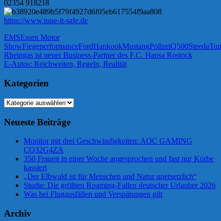
02354 918218
https://www.tune-it-safe.de
EMS
Essen Motor
Show
Fiegeperformance
Ford
Hankook
Mustang
Polizei
Q500
Steeda
Tun
Beitragsnavigation
Vorheriger
Rheingas ist neuer Business-Partner des F.C. Hansa Rostock
Beitrag:
Nächster
E-Autos: Reichweiten, Regeln, Realität
Beitrag:
Kategorien
Kategorien
Neueste Beiträge
Monitor mit drei Geschwindigkeiten: AOC GAMING
CQ32G4ZA
350 Frauen in einer Woche angesprochen und fast nur Körbe
kassiert
„Der Elbwald ist für Menschen und Natur unersetzlich“
Studie: Die größten Roaming-Fallen deutscher Urlauber 2026
Was bei Flugausfällen und Verspätungen gilt
Archiv