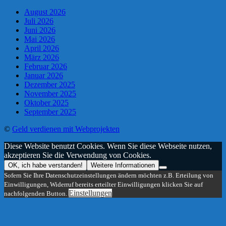
August 2026
Juli 2026
Juni 2026
Mai 2026
April 2026
März 2026
Februar 2026
Januar 2026
Dezember 2025
November 2025
Oktober 2025
September 2025
©
Geld verdienen mit Webprojekten
Diese Website benutzt Cookies. Wenn Sie diese Webseite nutzen,
akzeptieren Sie die Verwendung von Cookies.
OK, ich habe verstanden!
Weitere Informationen
Sofern Sie Ihre Datenschutzeinstellungen ändern möchten z.B. Erteilung von
Einwilligungen, Widerruf bereits erteilter Einwilligungen klicken Sie auf
Einstellungen
nachfolgenden Button.