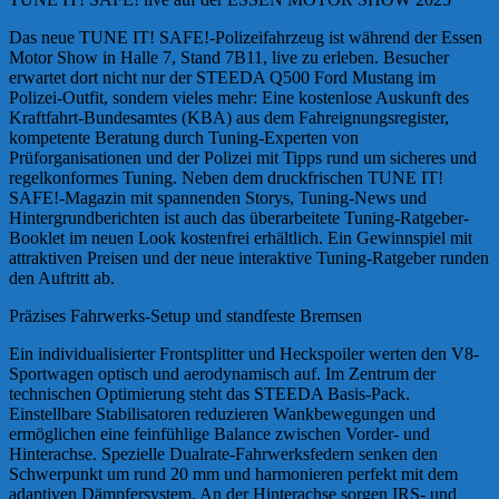
Das neue TUNE IT! SAFE!-Polizeifahrzeug ist während der Essen
Motor Show in Halle 7, Stand 7B11, live zu erleben. Besucher
erwartet dort nicht nur der STEEDA Q500 Ford Mustang im
Polizei-Outfit, sondern vieles mehr: Eine kostenlose Auskunft des
Kraftfahrt-Bundesamtes (KBA) aus dem Fahreignungsregister,
kompetente Beratung durch Tuning-Experten von
Prüforganisationen und der Polizei mit Tipps rund um sicheres und
regelkonformes Tuning. Neben dem druckfrischen TUNE IT!
SAFE!-Magazin mit spannenden Storys, Tuning-News und
Hintergrundberichten ist auch das überarbeitete Tuning-Ratgeber-
Booklet im neuen Look kostenfrei erhältlich. Ein Gewinnspiel mit
attraktiven Preisen und der neue interaktive Tuning-Ratgeber runden
den Auftritt ab.
Präzises Fahrwerks-Setup und standfeste Bremsen
Ein individualisierter Frontsplitter und Heckspoiler werten den V8-
Sportwagen optisch und aerodynamisch auf. Im Zentrum der
technischen Optimierung steht das STEEDA Basis-Pack.
Einstellbare Stabilisatoren reduzieren Wankbewegungen und
ermöglichen eine feinfühlige Balance zwischen Vorder- und
Hinterachse. Spezielle Dualrate-Fahrwerksfedern senken den
Schwerpunkt um rund 20 mm und harmonieren perfekt mit dem
adaptiven Dämpfersystem. An der Hinterachse sorgen IRS- und