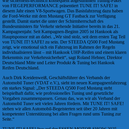
wie sicherheits-technisch konsequent abgestimmten Tuning-Paket
von FIEGEPERFORMANCE präsentiert TUNE IT! SAFE! in
diesem Jahr einen V8-Sportwagen. Das Basisfahrzeug dazu haben
die Ford-Werke mit dem Mustang GT Fastback zur Verfügung
gestellt. Damit startet die unter der Schirmherrschaft des
Bundesministers für Verkehr stehende Initiative bereits in das 21.
Kampagnenjahr. Seit Kampagnen-Beginn 2005 ist Hankook als
Hauptsponsor mit an dabei. „Wir sind stolz, seit dem ersten Tag Teil
von TUNE IT! SAFE! zu sein. Der STEEDA Q500 Ford Mustang
zeigt, wie emotional sich ein Fahrzeug im Rahmen der Regeln
individualisieren lässt – mit Hankook UHP-Reifen und einem klaren
Bekenntnis zur Verkehrssicherheit“, sagt Roland Hehner, Direktor
Deutschland Mitte und Leiter Produkt & Tuning bei Hankook
Reifen Deutschland.
Auch Dirk Kreidenweiß, Geschäftsführer des Verbands der
Automobil Tuner (VDAT e.V.), sieht im neuen Kampagnenfahrzeug
ein starkes Signal: „Der STEEDA Q500 Ford Mustang steht
beispielhaft dafür, wie professionelles Tuning und gesetzliche
Vorgaben zusammenpassen. Genau das, was wir als Verband der
Automobil Tuner seit vielen Jahren fördern. Mit TUNE IT! SAFE!
stehen wir allen Automobil-Begeisterten seit über 20 Jahren mit
kompetenter Unterstützung bei allen Fragen rund ums Tuning zur
Seite.“
TUNE IT! SAFE! live auf der ESSEN MOTOR SHOW 2025