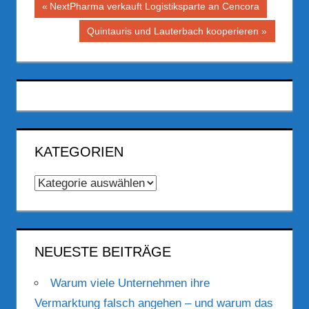
Beitragsnavigation
Vorheriger
NextPharma verkauft Logistiksparte an Cencora
Beitrag:
Nächster
Quintauris und Lauterbach kooperieren
Beitrag:
KATEGORIEN
Kategorien
NEUESTE BEITRÄGE
Warum viele Unternehmen ihre
Vermarktung falsch angehen – und warum das