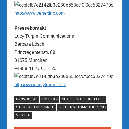
http://www.vertexinc.com
Pressekontakt
Lucy Turpin Communications
Barbara Lösch
Prinzregentenstr. 89
81675 München
+4989 41 77 61 – 20
http://www.lucyturpin.com
E-INVOICING
KINTSUGI
NEXTGEN-TECHNOLOGIE
STEUER-COMPLIANCE
STEUERAUTOMATISIERUNG
VERTEX