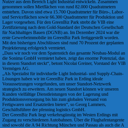
Nutzer aus dem Bereich Light Industrial entwickeln. Zusammen
genommen sollen Mietflächen von rund 82.000 Quadratmetern
entstehen. Davon sind etwa 15.700 Quadratmeter für Büro-, Labor-
und Serviceflächen sowie 66.300 Quadratmeter für Produktion und
Lager vorgesehen. Für den GreenBiz Park strebt die VIB eine
Zertifizierung nach dem Gold-Standard der Deutschen Gesellschaft
für Nachhaltiges Bauen (DGNB) an. Im Dezember 2024 war die
erste Gewerbeimmobilie im GreenBiz Park fertiggestellt worden.
Mit den bisherigen Abschlüssen sind rund 70 Prozent der geplanten
Projektierung erfolgreich vermietet.
„Dass wir noch vor dem Spatenstich das gesamte Neubau-Modul an
die Sonima GmbH vermietet haben, zeigt das enorme Potenzial, das
in diesem Standort steckt“, betont Nicolai Greiner, Vorstand der VIB
Vermögen AG.
„Als Spezialist für individuelle Light Industrial- und Supply-Chain-
Lösungen haben wir im GreenBiz Park in Erding ideale
Voraussetzungen vorgefunden, um unser Standort-Netzwerk
strategisch zu erweitern. Am neuen Standort können wir unseren
Kunden vielfältige Dienstleistungen von der Lagerung und
Produktionsversorgung bis hin zum globalen Versand von
Fertigwaren und Ersatzteilen bieten“, so Georg Lammers,
Geschäftsführer der pfenning logistics GmbH.
Der GreenBiz Park liegt verkehrsgünstig im Westen Erdings mit
Zugang zu verschiedenen Autobahnen. Über die Flughafentangente
sind sowohl die A 94 Richtung München und Passau als auch die A