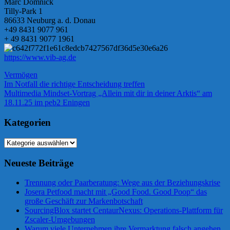
Marc Domnick
Tilly-Park 1
86633 Neuburg a. d. Donau
+49 8431 9077 961
+ 49 8431 9077 1961
https://www.vib-ag.de
Vermögen
Beitragsnavigation
Vorheriger
Im Notfall die richtige Entscheidung treffen
Beitrag:
Nächster
Multimedia Mindset-Vortrag „Allein mit dir in deiner Arktis“ am
Beitrag:
18.11.25 im peb2 Eningen
Kategorien
Kategorien
Neueste Beiträge
Trennung oder Paarberatung: Wege aus der Beziehungskrise
Josera Petfood macht mit „Good Food. Good Poop“ das
große Geschäft zur Markenbotschaft
SourcingBlox startet CentaurNexus: Operations-Plattform für
Zscaler-Umgebungen
Warum viele Unternehmen ihre Vermarktung falsch angehen