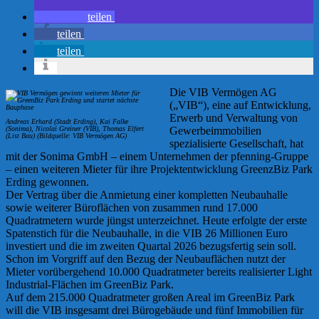
teilen
teilen
teilen
Die VIB Vermögen AG
(„VIB“), eine auf Entwicklung,
Erwerb und Verwaltung von
Andreas Erhard (Stadt Erding), Kai Falke
(Sonima), Nicolai Greiner (VIB), Thomas Elfert
Gewerbeimmobilien
(List Bau) (Bildquelle: VIB Vermögen AG)
spezialisierte Gesellschaft, hat
mit der Sonima GmbH – einem Unternehmen der pfenning-Gruppe
– einen weiteren Mieter für ihre Projektentwicklung GreenzBiz Park
Erding gewonnen.
Der Vertrag über die Anmietung einer kompletten Neubauhalle
sowie weiterer Büroflächen von zusammen rund 17.000
Quadratmetern wurde jüngst unterzeichnet. Heute erfolgte der erste
Spatenstich für die Neubauhalle, in die VIB 26 Millionen Euro
investiert und die im zweiten Quartal 2026 bezugsfertig sein soll.
Schon im Vorgriff auf den Bezug der Neubauflächen nutzt der
Mieter vorübergehend 10.000 Quadratmeter bereits realisierter Light
Industrial-Flächen im GreenBiz Park.
Auf dem 215.000 Quadratmeter großen Areal im GreenBiz Park
will die VIB insgesamt drei Bürogebäude und fünf Immobilien für