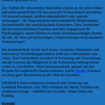
Die Vielfalt der verwendeten Materialien erlaubt es, für jeden Anlass
und jeden persönlichen Stil das passende Schmuckstück anzubieten.
Ob klassisch-elegant, modern-minimalistisch oder opulent-
extravagant – die Materialpalette bietet unendliche Möglichkeiten
für individuelle und ausdrucksstarke Kreationen. Dies, kombiniert
mit der handwerklichen Expertise und dem Engagement für
Nachhaltigkeit, macht Diemer zu einem vertrauenswürdigen Partner
für alle, die Wert auf hochwertigen, verantwortungsvoll produzierten
Schmuck legen.
Die kontinuierliche Suche nach neuen, exquisiten Materialien und
innovativen Verarbeitungstechniken treibt das Unternehmen stets
voran. Das Unternehmen investiert in Forschung und Entwicklung,
um die Grenzen des Möglichen in der Schmuckherstellung immer
weiter zu verschieben. Diese Innovationskraft, gepaart mit dem
Respekt für traditionelle Handwerkskunst, macht
Diemer
Schmuck
zu etwas ganz Besonderem in der Welt der Juweliere.
DIEMER® bietet exklusiven Schmuck und Uhren aus der
Goldstadt Pforzheim. Seit 1963 verbindet die Marke Tradition mit
modernem Design – erhältlich im Geschäft, Online-Shop und
Katalog.
Kontakt