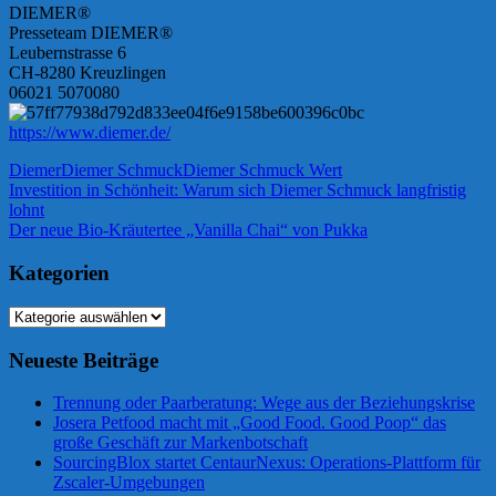
DIEMER®
Presseteam DIEMER®
Leubernstrasse 6
CH-8280 Kreuzlingen
06021 5070080
https://www.diemer.de/
Diemer
Diemer Schmuck
Diemer Schmuck Wert
Beitragsnavigation
Vorheriger
Investition in Schönheit: Warum sich Diemer Schmuck langfristig
Beitrag:
lohnt
Nächster
Der neue Bio-Kräutertee „Vanilla Chai“ von Pukka
Beitrag:
Kategorien
Kategorien
Neueste Beiträge
Trennung oder Paarberatung: Wege aus der Beziehungskrise
Josera Petfood macht mit „Good Food. Good Poop“ das
große Geschäft zur Markenbotschaft
SourcingBlox startet CentaurNexus: Operations-Plattform für
Zscaler-Umgebungen