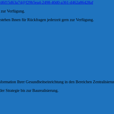
71-2d6f15d63a74@f29b5ea4-2498-40d0-a361-d462a86428af
t zur Verfügung.
stehen Ihnen für Rückfragen jederzeit gern zur Verfügung.
mation Ihrer Gesundheitseinrichtung in den Bereichen Zentralisierun
r Strategie bis zur Baurealisierung.