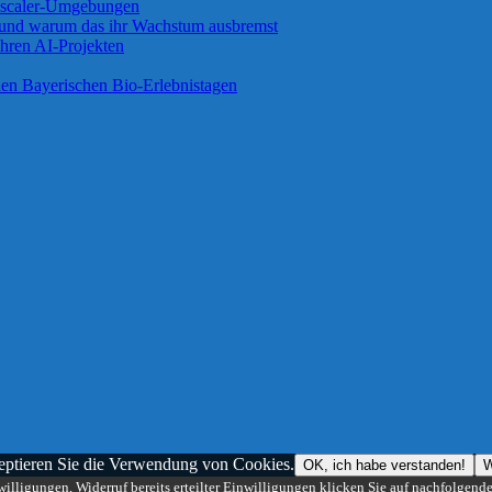
 Zscaler-Umgebungen
 und warum das ihr Wachstum ausbremst
ihren AI-Projekten
 den Bayerischen Bio-Erlebnistagen
zeptieren Sie die Verwendung von Cookies.
OK, ich habe verstanden!
W
illigungen, Widerruf bereits erteilter Einwilligungen klicken Sie auf nachfolgend