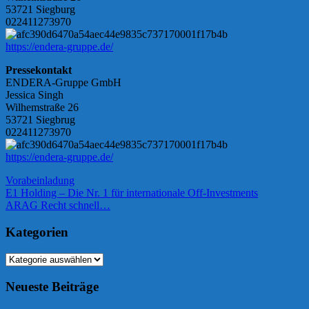
53721 Siegburg
022411273970
https://endera-gruppe.de/
Pressekontakt
ENDERA-Gruppe GmbH
Jessica Singh
Wilhemstraße 26
53721 Siegbrug
022411273970
https://endera-gruppe.de/
Vorabeinladung
Beitragsnavigation
Vorheriger
E1 Holding – Die Nr. 1 für internationale Off-Investments
Beitrag:
Nächster
ARAG Recht schnell…
Beitrag:
Kategorien
Kategorien
Neueste Beiträge