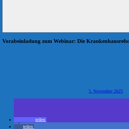
Vorabeinladung zum Webinar: Die Krankenhausrefor
5. November 2025
teilen
teilen