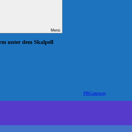
Menü
m unter dem Skalpell
PRGateway