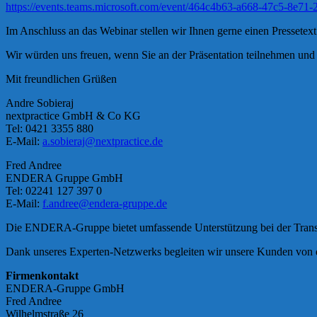
https://events.teams.microsoft.com/event/464c4b63-a668-47c5-8e
Im Anschluss an das Webinar stellen wir Ihnen gerne einen Pressetex
Wir würden uns freuen, wenn Sie an der Präsentation teilnehmen und 
Mit freundlichen Grüßen
Andre Sobieraj
nextpractice GmbH & Co KG
Tel: 0421 3355 880
E-Mail:
a.sobieraj@nextpractice.de
Fred Andree
ENDERA Gruppe GmbH
Tel: 02241 127 397 0
E-Mail:
f.andree@endera-gruppe.de
Die ENDERA-Gruppe bietet umfassende Unterstützung bei der Transfor
Dank unseres Experten-Netzwerks begleiten wir unsere Kunden von de
Firmenkontakt
ENDERA-Gruppe GmbH
Fred Andree
Wilhelmstraße 26