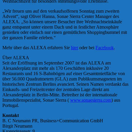
Weihnachtszeit für besonders stimmungsvolle Erlebnisse.
„Wir freuen uns auf den verkaufsoffenen Sonntag zum zweiten
Advent“, sagt Oliver Hanna, Sonae Sierra Center Manager des
ALEXA. „So können unsere Besucher ihre Weihnachtseinkäufe
ganz entspannt unter einem Dach und in festlicher Atmosphäre
genießen oder einfach nur einen gemütlichen Shoppingbummel mit
der ganzen Familie erleben.“
Mehr über das ALEXA erfahren Sie
hier
oder bei
Facebook
.
Über ALEXA
Seit der Eröffnung im September 2007 ist das ALEXA am
Alexanderplatz mit mehr als 170 Geschäften inklusive 20
Restaurants und 16 S-Bahnbögen auf einer Gesamtmietfläche von
über 56.000 Quadratmetern (GLA) zum Publikumsmagneten im
historischen Zentrum Berlins avanciert. Seinen Namen verdankt das
Einkaufs- und Freizeitcenter der zentralen Lage direkt am
Alexanderplatz in Berlin-Mitte. Betreiber ist der internationale
Immobilienspezialist, Sonae Sierra (
www.sonaesierra.com
) aus
Portugal.
Kontakt
B. C Neumann PR, Business+Communication GmbH
Birgit Neumann
Kronprinzenstr. 9