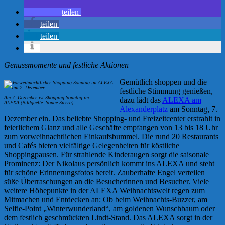
teilen
teilen
teilen
Genussmomente und festliche Aktionen
Gemütlich shoppen und die
festliche Stimmung genießen,
Am 7. Dezember ist Shopping-Sonntag im
dazu lädt das
ALEXA am
ALEXA (Bildquelle: Sonae Sierra)
Alexanderplatz
am Sonntag, 7.
Dezember ein. Das beliebte Shopping- und Freizeitcenter erstrahlt in
feierlichem Glanz und alle Geschäfte empfangen von 13 bis 18 Uhr
zum vorweihnachtlichen Einkaufsbummel. Die rund 20 Restaurants
und Cafés bieten vielfältige Gelegenheiten für köstliche
Shoppingpausen. Für strahlende Kinderaugen sorgt die saisonale
Prominenz: Der Nikolaus persönlich kommt ins ALEXA und steht
für schöne Erinnerungsfotos bereit. Zauberhafte Engel verteilen
süße Überraschungen an die Besucherinnen und Besucher. Viele
weitere Höhepunkte in der ALEXA Weihnachtswelt regen zum
Mitmachen und Entdecken an: Ob beim Weihnachts-Buzzer, am
Selfie-Point „Winterwunderland“, am goldenen Wunschbaum oder
dem festlich geschmückten Lindt-Stand. Das ALEXA sorgt in der