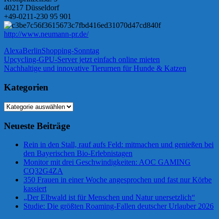
40217 Düsseldorf
+49-0211-230 95 901
http://www.neumann-pr.de/
Alexa
Berlin
Shopping-Sonntag
Beitragsnavigation
Vorheriger
Upcycling-GPU-Server jetzt einfach online mieten
Beitrag:
Nächster
Nachhaltige und innovative Tierurnen für Hunde & Katzen
Beitrag:
Kategorien
Kategorien
Neueste Beiträge
Rein in den Stall, rauf aufs Feld: mitmachen und genießen bei
den Bayerischen Bio-Erlebnistagen
Monitor mit drei Geschwindigkeiten: AOC GAMING
CQ32G4ZA
350 Frauen in einer Woche angesprochen und fast nur Körbe
kassiert
„Der Elbwald ist für Menschen und Natur unersetzlich“
Studie: Die größten Roaming-Fallen deutscher Urlauber 2026