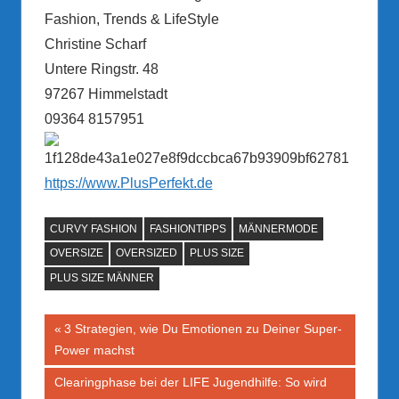
Fashion, Trends & LifeStyle
Christine Scharf
Untere Ringstr. 48
97267 Himmelstadt
09364 8157951
https://www.PlusPerfekt.de
CURVY FASHION
FASHIONTIPPS
MÄNNERMODE
OVERSIZE
OVERSIZED
PLUS SIZE
PLUS SIZE MÄNNER
Beitragsnavigation
Vorheriger
3 Strategien, wie Du Emotionen zu Deiner Super-
Beitrag:
Power machst
Nächster
Clearingphase bei der LIFE Jugendhilfe: So wird