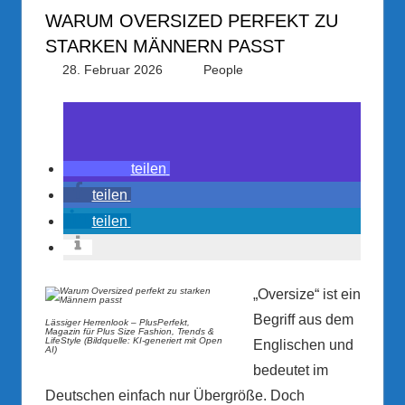
WARUM OVERSIZED PERFEKT ZU
STARKEN MÄNNERN PASST
28. Februar 2026
PRGateway
People
teilen
teilen
teilen
„Oversize“ ist ein
Begriff aus dem
Lässiger Herrenlook – PlusPerfekt,
Magazin für Plus Size Fashion, Trends &
LifeStyle (Bildquelle: KI-generiert mit Open
Englischen und
AI)
bedeutet im
Deutschen einfach nur Übergröße. Doch