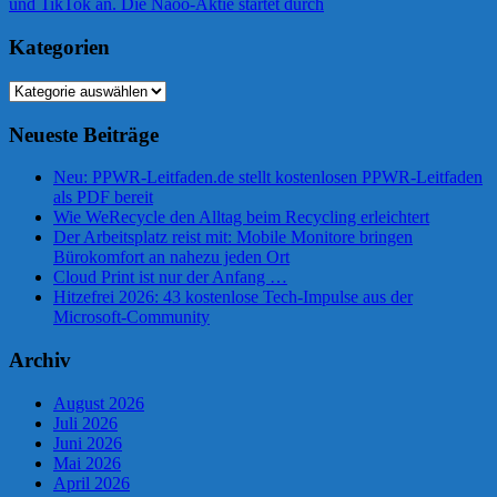
Beitrag:
und TikTok an. Die Naoo-Aktie startet durch
Kategorien
Kategorien
Neueste Beiträge
Neu: PPWR-Leitfaden.de stellt kostenlosen PPWR-Leitfaden
als PDF bereit
Wie WeRecycle den Alltag beim Recycling erleichtert
Der Arbeitsplatz reist mit: Mobile Monitore bringen
Bürokomfort an nahezu jeden Ort
Cloud Print ist nur der Anfang …
Hitzefrei 2026: 43 kostenlose Tech-Impulse aus der
Microsoft-Community
Archiv
August 2026
Juli 2026
Juni 2026
Mai 2026
April 2026