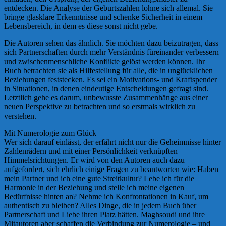
entdecken. Die Analyse der Geburtszahlen lohne sich allemal. Sie
bringe glasklare Erkenntnisse und schenke Sicherheit in einem
Lebensbereich, in dem es diese sonst nicht gebe.
Die Autoren sehen das ähnlich. Sie möchten dazu beizutragen, dass
sich Partnerschaften durch mehr Verständnis füreinander verbessern
und zwischenmenschliche Konflikte gelöst werden können. Ihr
Buch betrachten sie als Hilfestellung für alle, die in unglücklichen
Beziehungen feststecken. Es sei ein Motivations- und Kraftspender
in Situationen, in denen eindeutige Entscheidungen gefragt sind.
Letztlich gehe es darum, unbewusste Zusammenhänge aus einer
neuen Perspektive zu betrachten und so erstmals wirklich zu
verstehen.
Mit Numerologie zum Glück
Wer sich darauf einlässt, der erfährt nicht nur die Geheimnisse hinter
Zahlenrädern und mit einer Persönlichkeit verknüpften
Himmelsrichtungen. Er wird von den Autoren auch dazu
aufgefordert, sich ehrlich einige Fragen zu beantworten wie: Haben
mein Partner und ich eine gute Streitkultur? Lebe ich für die
Harmonie in der Beziehung und stelle ich meine eigenen
Bedürfnisse hinten an? Nehme ich Konfrontationen in Kauf, um
authentisch zu bleiben? Alles Dinge, die in jedem Buch über
Partnerschaft und Liebe ihren Platz hätten. Maghsoudi und ihre
Mitautoren aber schaffen die Verbindung zur Numerologie – und