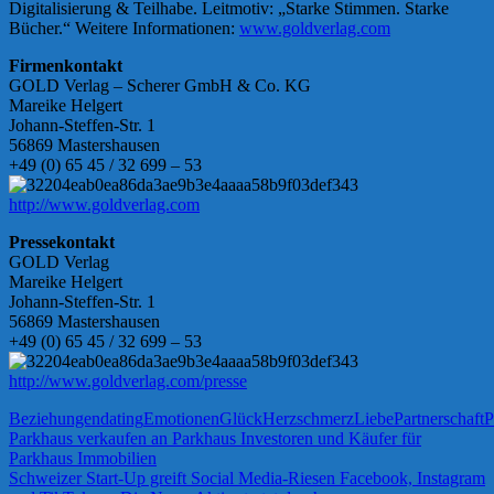
Digitalisierung & Teilhabe. Leitmotiv: „Starke Stimmen. Starke
Bücher.“ Weitere Informationen:
www.goldverlag.com
Firmenkontakt
GOLD Verlag – Scherer GmbH & Co. KG
Mareike Helgert
Johann-Steffen-Str. 1
56869 Mastershausen
+49 (0) 65 45 / 32 699 – 53
http://www.goldverlag.com
Pressekontakt
GOLD Verlag
Mareike Helgert
Johann-Steffen-Str. 1
56869 Mastershausen
+49 (0) 65 45 / 32 699 – 53
http://www.goldverlag.com/presse
Beziehungen
dating
Emotionen
Glück
Herzschmerz
Liebe
Partnerschaft
P
Beitragsnavigation
Vorheriger
Parkhaus verkaufen an Parkhaus Investoren und Käufer für
Beitrag:
Parkhaus Immobilien
Nächster
Schweizer Start-Up greift Social Media-Riesen Facebook, Instagram