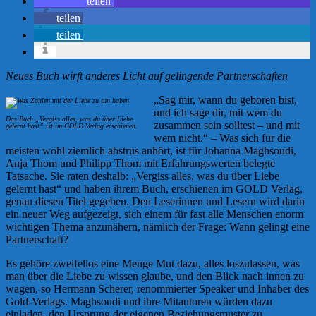
teilen
teilen
teilen
Neues Buch wirft anderes Licht auf gelingende Partnerschaften
„Sag mir, wann du geboren bist,
und ich sage dir, mit wem du
Das Buch „Vergiss alles, was du über Liebe
zusammen sein solltest – und mit
gelernt hast“ ist im GOLD Verlag erschienen.
wem nicht.“ – Was sich für die
meisten wohl ziemlich abstrus anhört, ist für Johanna Maghsoudi,
Anja Thom und Philipp Thom mit Erfahrungswerten belegte
Tatsache. Sie raten deshalb: „Vergiss alles, was du über Liebe
gelernt hast“ und haben ihrem Buch, erschienen im GOLD Verlag,
genau diesen Titel gegeben. Den Leserinnen und Lesern wird darin
ein neuer Weg aufgezeigt, sich einem für fast alle Menschen enorm
wichtigen Thema anzunähern, nämlich der Frage: Wann gelingt eine
Partnerschaft?
Es gehöre zweifellos eine Menge Mut dazu, alles loszulassen, was
man über die Liebe zu wissen glaube, und den Blick nach innen zu
wagen, so Hermann Scherer, renommierter Speaker und Inhaber des
Gold-Verlags. Maghsoudi und ihre Mitautoren würden dazu
einladen, den Ursprung der eigenen Beziehungsmuster zu