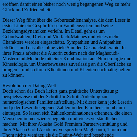
eröffnen damit einen bisher noch wenig begangenen Weg zu mehr
Glück und Zufriedenheit.
Dieser Weg führt über die Geburtszahlenanalyse, die dem Leser in
erster Linie ein Gespür für sein Familiensystem und seine
Beziehungsdynamiken verleiht. Im Detail geht es um
Geburtszahlen, Drei- und Vierfach-Matches und vieles mehr.
Charaktere werden eingeschätzt, Sympathien und Antipathien
erklärt – und das alles ohne viele Stunden Gesprächstherapie. In
ihrer Praxis arbeitet die Autorin zudem nach der Maghsoudi-
Mastermind-Methode mit einer Kombination aus Numerologie und
Kinesiologie, um Unterbewusstes zuverlässig an die Oberfläche zu
bringen – und so ihren Klientinnen und Klienten nachhaltig helfen
zu können.
Revolution der Dating-Welt
Doch schon das Buch liefert ganz praktische Unterstützung:
beispielsweise mit der Schritt-für-Schritt-Anleitung zur
numerologischen Familienaufstellung. Mit dieser kann jede Leserin
und jeder Leser die eigenen Zahlen in den Familienstammbaum
eintragen. So lassen sich Zahlenkombinationen erkennen, die einen
Menschen immer wieder begleiten und vieles verständlicher
machen. Mit ihrer Akasha Gold Premium Partnervermittlung und
ihrer Akasha Gold Academy versprechen Maghsoudi, Thom und
Thom nichts weniger, als die Dating-Welt und bestehende