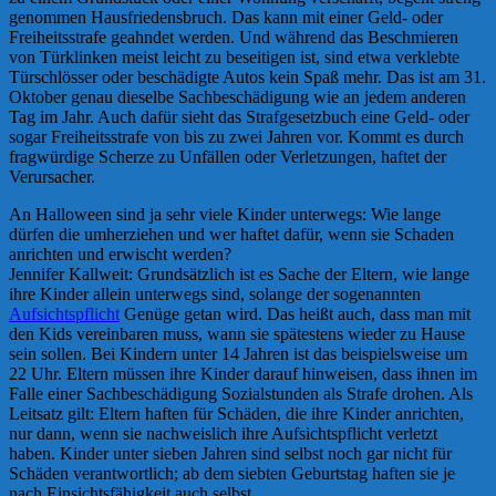
genommen Hausfriedensbruch. Das kann mit einer Geld- oder
Freiheitsstrafe geahndet werden. Und während das Beschmieren
von Türklinken meist leicht zu beseitigen ist, sind etwa verklebte
Türschlösser oder beschädigte Autos kein Spaß mehr. Das ist am 31.
Oktober genau dieselbe Sachbeschädigung wie an jedem anderen
Tag im Jahr. Auch dafür sieht das Strafgesetzbuch eine Geld- oder
sogar Freiheitsstrafe von bis zu zwei Jahren vor. Kommt es durch
fragwürdige Scherze zu Unfällen oder Verletzungen, haftet der
Verursacher.
An Halloween sind ja sehr viele Kinder unterwegs: Wie lange
dürfen die umherziehen und wer haftet dafür, wenn sie Schaden
anrichten und erwischt werden?
Jennifer Kallweit: Grundsätzlich ist es Sache der Eltern, wie lange
ihre Kinder allein unterwegs sind, solange der sogenannten
Aufsichtspflicht
Genüge getan wird. Das heißt auch, dass man mit
den Kids vereinbaren muss, wann sie spätestens wieder zu Hause
sein sollen. Bei Kindern unter 14 Jahren ist das beispielsweise um
22 Uhr. Eltern müssen ihre Kinder darauf hinweisen, dass ihnen im
Falle einer Sachbeschädigung Sozialstunden als Strafe drohen. Als
Leitsatz gilt: Eltern haften für Schäden, die ihre Kinder anrichten,
nur dann, wenn sie nachweislich ihre Aufsichtspflicht verletzt
haben. Kinder unter sieben Jahren sind selbst noch gar nicht für
Schäden verantwortlich; ab dem siebten Geburtstag haften sie je
nach Einsichtsfähigkeit auch selbst.