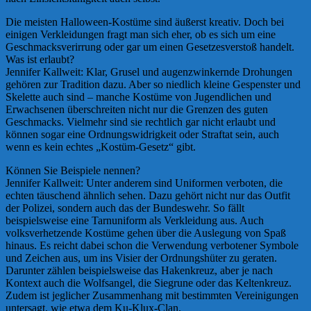
Die meisten Halloween-Kostüme sind äußerst kreativ. Doch bei
einigen Verkleidungen fragt man sich eher, ob es sich um eine
Geschmacksverirrung oder gar um einen Gesetzesverstoß handelt.
Was ist erlaubt?
Jennifer Kallweit: Klar, Grusel und augenzwinkernde Drohungen
gehören zur Tradition dazu. Aber so niedlich kleine Gespenster und
Skelette auch sind – manche Kostüme von Jugendlichen und
Erwachsenen überschreiten nicht nur die Grenzen des guten
Geschmacks. Vielmehr sind sie rechtlich gar nicht erlaubt und
können sogar eine Ordnungswidrigkeit oder Straftat sein, auch
wenn es kein echtes „Kostüm-Gesetz“ gibt.
Können Sie Beispiele nennen?
Jennifer Kallweit: Unter anderem sind Uniformen verboten, die
echten täuschend ähnlich sehen. Dazu gehört nicht nur das Outfit
der Polizei, sondern auch das der Bundeswehr. So fällt
beispielsweise eine Tarnuniform als Verkleidung aus. Auch
volksverhetzende Kostüme gehen über die Auslegung von Spaß
hinaus. Es reicht dabei schon die Verwendung verbotener Symbole
und Zeichen aus, um ins Visier der Ordnungshüter zu geraten.
Darunter zählen beispielsweise das Hakenkreuz, aber je nach
Kontext auch die Wolfsangel, die Siegrune oder das Keltenkreuz.
Zudem ist jeglicher Zusammenhang mit bestimmten Vereinigungen
untersagt, wie etwa dem Ku-Klux-Clan.