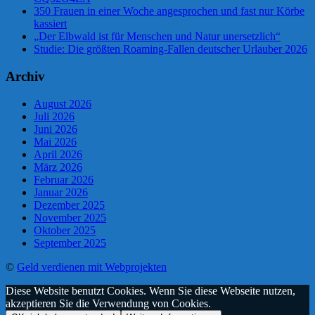
350 Frauen in einer Woche angesprochen und fast nur Körbe
kassiert
„Der Elbwald ist für Menschen und Natur unersetzlich“
Studie: Die größten Roaming-Fallen deutscher Urlauber 2026
Archiv
August 2026
Juli 2026
Juni 2026
Mai 2026
April 2026
März 2026
Februar 2026
Januar 2026
Dezember 2025
November 2025
Oktober 2025
September 2025
©
Geld verdienen mit Webprojekten
Diese Website benutzt Cookies. Wenn Sie diese Webseite nutzen,
akzeptieren Sie die Verwendung von Cookies.