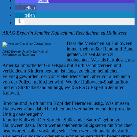
teilen
teilen
teilen
ARAG Expertin Jennifer Kallweit mit Rechtlichem zu Halloween
Dass die Menschen zu Halloween
immer mehr außer Rand und Band
ARAG Expertin Jennifer Kallweit mit
geraten, ist seit Jahren zu
Rechtlichem zu Halloween
beobachten. Was als harmloser, aus
Amerika importierter Gruselspaß mit Kürbisschnitzereien und
verkleideten Kindern begann, ist längst zu einem heimlichen
Feiertag geworden, der von vielen Menschen, aber vor allem auch
von der Polizei, gefürchtet wird. Wo der Halloween-Spaß aufhört
und ein Straftatbestand anfängt, weiß ARAG Expertin Jennifer
Kallweit.
Streiche sind ja oft nur im Kopf der Feiernden lustig. Was müssen
Halloween-Fans dabei beachten und wer haftet, wenn der gruselige
Unfug danebengeht?
Jennifer Kallweit: Der Spruch „Süßes oder Saures“ gehört zu
Halloween dazu. Doch wer ausbleibende Süßigkeiten mit Streichen
beantwortet, sollte vorsichtig sein. Denn wer sich unerlaubt Zutritt
zu einem Grundstück oder einer Wohnung verschafft, begeht streng