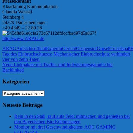
Pressekontakt
Klaarkiming Kommunikation
Claudia Wenski
Steinberg 4
24229 Dänischenhagen
+49 4349 – 22 80 26
http://www.ARAG.de
ARAG
Aufsichtspflicht
Expertin
Gericht
Gespenster
Grusel
Gruselspaß
H
Beitragsnavigation
Vorheriger
Tag des Einbruchschutzes: Mechanischer Einbruchschutz verhindert
Beitrag:
vier von zehn Taten
Nächster
Neue Linkpakete mit Traffic- und Indexierungsgarantie bei
Beitrag:
Backlinked
Kategorien
Kategorien
Neueste Beiträge
Rein in den Stall, rauf aufs Feld: mitmachen und genießen bei
den Bayerischen Bio-Erlebnistagen
Monitor mit drei Geschwindigkeiten: AOC GAMING
CQ32G4ZA