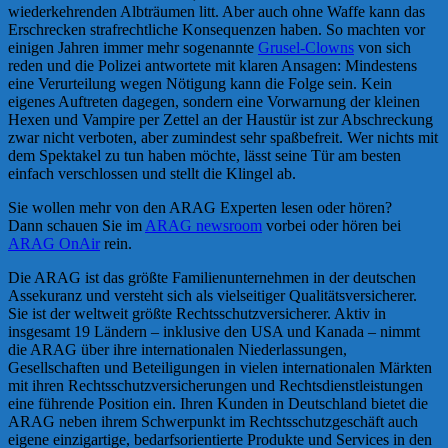
wiederkehrenden Albträumen litt. Aber auch ohne Waffe kann das
Erschrecken strafrechtliche Konsequenzen haben. So machten vor
einigen Jahren immer mehr sogenannte
Grusel-Clowns
von sich
reden und die Polizei antwortete mit klaren Ansagen: Mindestens
eine Verurteilung wegen Nötigung kann die Folge sein. Kein
eigenes Auftreten dagegen, sondern eine Vorwarnung der kleinen
Hexen und Vampire per Zettel an der Haustür ist zur Abschreckung
zwar nicht verboten, aber zumindest sehr spaßbefreit. Wer nichts mit
dem Spektakel zu tun haben möchte, lässt seine Tür am besten
einfach verschlossen und stellt die Klingel ab.
Sie wollen mehr von den ARAG Experten lesen oder hören?
Dann schauen Sie im
ARAG newsroom
vorbei oder hören bei
ARAG OnAir
rein.
Die ARAG ist das größte Familienunternehmen in der deutschen
Assekuranz und versteht sich als vielseitiger Qualitätsversicherer.
Sie ist der weltweit größte Rechtsschutzversicherer. Aktiv in
insgesamt 19 Ländern – inklusive den USA und Kanada – nimmt
die ARAG über ihre internationalen Niederlassungen,
Gesellschaften und Beteiligungen in vielen internationalen Märkten
mit ihren Rechtsschutzversicherungen und Rechtsdienstleistungen
eine führende Position ein. Ihren Kunden in Deutschland bietet die
ARAG neben ihrem Schwerpunkt im Rechtsschutzgeschäft auch
eigene einzigartige, bedarfsorientierte Produkte und Services in den