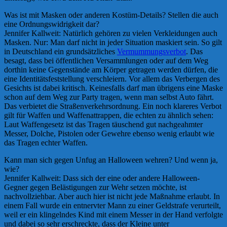
Was ist mit Masken oder anderen Kostüm-Details? Stellen die auch
eine Ordnungswidrigkeit dar?
Jennifer Kallweit: Natürlich gehören zu vielen Verkleidungen auch
Masken. Nur: Man darf nicht in jeder Situation maskiert sein. So gilt
in Deutschland ein grundsätzliches
Vermummungsverbot
. Das
besagt, dass bei öffentlichen Versammlungen oder auf dem Weg
dorthin keine Gegenstände am Körper getragen werden dürfen, die
eine Identitätsfeststellung verschleiern. Vor allem das Verbergen des
Gesichts ist dabei kritisch. Keinesfalls darf man übrigens eine Maske
schon auf dem Weg zur Party tragen, wenn man selbst Auto fährt.
Das verbietet die Straßenverkehrsordnung. Ein noch klareres Verbot
gilt für Waffen und Waffenattrappen, die echten zu ähnlich sehen:
Laut Waffengesetz ist das Tragen täuschend gut nachgeahmter
Messer, Dolche, Pistolen oder Gewehre ebenso wenig erlaubt wie
das Tragen echter Waffen.
Kann man sich gegen Unfug an Halloween wehren? Und wenn ja,
wie?
Jennifer Kallweit: Dass sich der eine oder andere Halloween-
Gegner gegen Belästigungen zur Wehr setzen möchte, ist
nachvollziehbar. Aber auch hier ist nicht jede Maßnahme erlaubt. In
einem Fall wurde ein entnervter Mann zu einer Geldstrafe verurteilt,
weil er ein klingelndes Kind mit einem Messer in der Hand verfolgte
und dabei so sehr erschreckte, dass der Kleine unter