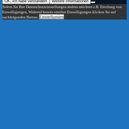
OK, ich habe verstanden!
Weitere Informationen
Sofern Sie Ihre Datenschutzeinstellungen ändern möchten z.B. Erteilung von
Einwilligungen, Widerruf bereits erteilter Einwilligungen klicken Sie auf
Einstellungen
nachfolgenden Button.