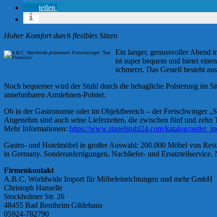
teilen
Hoher Komfort durch flexibles Sitzen
Ein langer, genussvoller Abend 
ist super bequem und bietet eine
schmerzt. Das Gestell besteht au
Noch bequemer wird der Stuhl durch die behagliche Polsterung im Sitz
annehmbaren Armlehnen-Polster.
Ob in der Gastronomie oder im Objektbereich – der Freischwinger „Sa
Angenehm sind auch seine Lieferzeiten, die zwischen fünf und zehn 
Mehr Informationen:
https://www.stapelstuhl24.com/katalog/outlet_i
Gastro- und Hotelmöbel in großer Auswahl: 200.000 Möbel von Resta
in Germany. Sonderanfertigungen, Nachliefer- und Ersatzteilservice.
Firmenkontakt
A.B.C. Worldwide Import für Möbeleinrichtungen und mehr GmbH
Christoph Hanselle
Stockholmer Str. 26
48455 Bad Bentheim Gildehaus
05924-782790