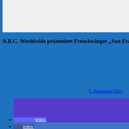
A.B.C. Worldwide präsentiert Freischwinger „San Fr
7. November 2025
teilen
teilen