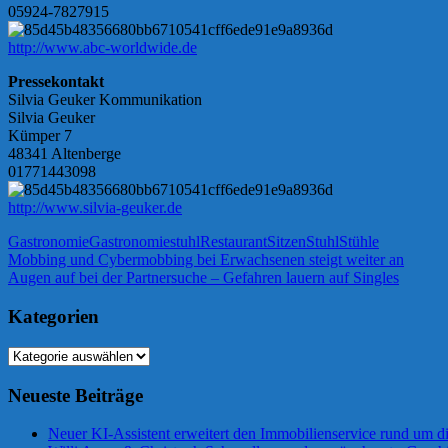
05924-7827915
http://www.abc-worldwide.de
Pressekontakt
Silvia Geuker Kommunikation
Silvia Geuker
Kümper 7
48341 Altenberge
01771443098
http://www.silvia-geuker.de
Gastronomie
Gastronomiestuhl
Restaurant
Sitzen
Stuhl
Stühle
Beitragsnavigation
Vorheriger
Mobbing und Cybermobbing bei Erwachsenen steigt weiter an
Beitrag:
Nächster
Augen auf bei der Partnersuche – Gefahren lauern auf Singles
Beitrag:
Kategorien
Kategorien
Neueste Beiträge
Neuer KI-Assistent erweitert den Immobilienservice rund um d