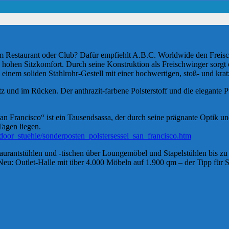
im Restaurant oder Club? Dafür empfiehlt A.B.C. Worldwide den Freis
n hohen Sitzkomfort. Durch seine Konstruktion als Freischwinger sorgt
s einem soliden Stahlrohr-Gestell mit einer hochwertigen, stoß- und kr
 und im Rücken. Der anthrazit-farbene Polsterstoff und die elegante Pf
n Francisco“ ist ein Tausendsassa, der durch seine prägnante Optik un
Tagen liegen.
ndoor_stuehle/sonderposten_polstersessel_san_francisco.htm
urantstühlen und -tischen über Loungemöbel und Stapelstühlen bis zu
 Neu: Outlet-Halle mit über 4.000 Möbeln auf 1.900 qm – der Tipp für