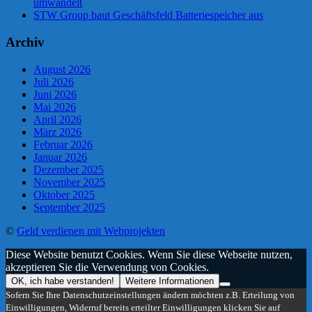
umwandelt
STW Group baut Geschäftsfeld Batteriespeicher aus
Archiv
August 2026
Juli 2026
Juni 2026
Mai 2026
April 2026
März 2026
Februar 2026
Januar 2026
Dezember 2025
November 2025
Oktober 2025
September 2025
©
Geld verdienen mit Webprojekten
Diese Website benutzt Cookies. Wenn Sie diese Webseite nutzen,
akzeptieren Sie die Verwendung von Cookies.
OK, ich habe verstanden!
Weitere Informationen
Sofern Sie Ihre Datenschutzeinstellungen ändern möchten z.B. Erteilung von
Einwilligungen, Widerruf bereits erteilter Einwilligungen klicken Sie auf