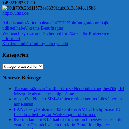
+4922198253170
https://udlis.de
Arbeitsmarkt
Aufenthaltsrecht
CDU Köln
Integration
mihajlo
udlis
teilhabe
Ukraine Beauftragter
Beitragsnavigation
Vorheriger
Weihnachtsgrüße und Sicherheit für 2026 – Ihr Prüfservice
Beitrag:
informiert
Nächster
Karriere und Gründung neu gedacht
Beitrag:
Kategorien
Kategorien
Neueste Beiträge
Tocvans stärkster Treffer: Große Neuentdeckung bestätigt El
Mezquite als neue wichtige Zone
mysim24: Neuer eSIM-Anbieter erleichtert mobiles Internet
auf Reisen
LANG zeigt Pulsaris 300fs auf der AMB: Hochpräzise 3D-
Laserbearbeitung für Werkzeuge und Formen
livestep launcht KI-Chatbot für Unternehmenswebsites – der
erste der Gesprächsdaten direkt in Brand Intelligence