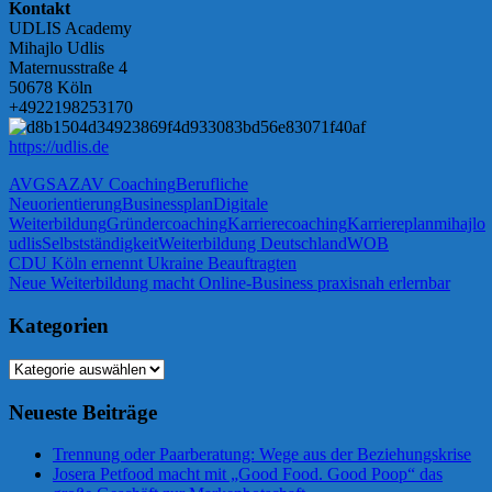
Kontakt
UDLIS Academy
Mihajlo Udlis
Maternusstraße 4
50678 Köln
+4922198253170
https://udlis.de
AVGS
AZAV Coaching
Berufliche
Neuorientierung
Businessplan
Digitale
Weiterbildung
Gründercoaching
Karrierecoaching
Karriereplan
mihajlo
udlis
Selbstständigkeit
Weiterbildung Deutschland
WOB
Beitragsnavigation
Vorheriger
CDU Köln ernennt Ukraine Beauftragten
Beitrag:
Nächster
Neue Weiterbildung macht Online-Business praxisnah erlernbar
Beitrag:
Kategorien
Kategorien
Neueste Beiträge
Trennung oder Paarberatung: Wege aus der Beziehungskrise
Josera Petfood macht mit „Good Food. Good Poop“ das