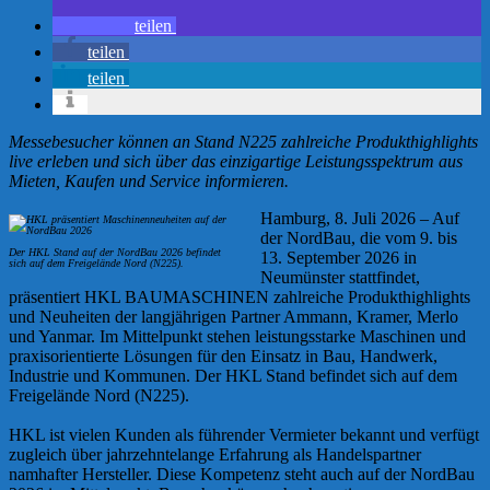
teilen
teilen
teilen
Messebesucher können an Stand N225 zahlreiche Produkthighlights
live erleben und sich über das einzigartige Leistungsspektrum aus
Mieten, Kaufen und Service informieren.
Hamburg, 8. Juli 2026 – Auf
der NordBau, die vom 9. bis
Der HKL Stand auf der NordBau 2026 befindet
13. September 2026 in
sich auf dem Freigelände Nord (N225).
Neumünster stattfindet,
präsentiert HKL BAUMASCHINEN zahlreiche Produkthighlights
und Neuheiten der langjährigen Partner Ammann, Kramer, Merlo
und Yanmar. Im Mittelpunkt stehen leistungsstarke Maschinen und
praxisorientierte Lösungen für den Einsatz in Bau, Handwerk,
Industrie und Kommunen. Der HKL Stand befindet sich auf dem
Freigelände Nord (N225).
HKL ist vielen Kunden als führender Vermieter bekannt und verfügt
zugleich über jahrzehntelange Erfahrung als Handelspartner
namhafter Hersteller. Diese Kompetenz steht auch auf der NordBau