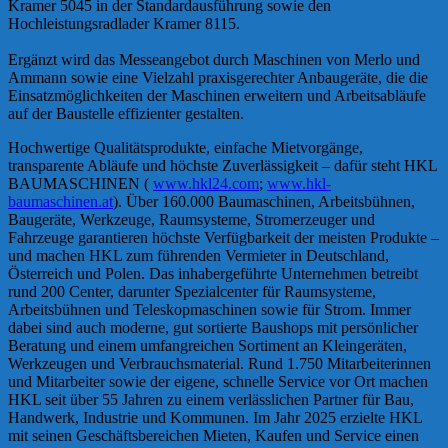
Kramer 5045 in der Standardausführung sowie den
Hochleistungsradlader Kramer 8115.
Ergänzt wird das Messeangebot durch Maschinen von Merlo und
Ammann sowie eine Vielzahl praxisgerechter Anbaugeräte, die die
Einsatzmöglichkeiten der Maschinen erweitern und Arbeitsabläufe
auf der Baustelle effizienter gestalten.
Hochwertige Qualitätsprodukte, einfache Mietvorgänge,
transparente Abläufe und höchste Zuverlässigkeit – dafür steht HKL
BAUMASCHINEN (
www.hkl24.com
;
www.hkl-
baumaschinen.at
). Über 160.000 Baumaschinen, Arbeitsbühnen,
Baugeräte, Werkzeuge, Raumsysteme, Stromerzeuger und
Fahrzeuge garantieren höchste Verfügbarkeit der meisten Produkte –
und machen HKL zum führenden Vermieter in Deutschland,
Österreich und Polen. Das inhabergeführte Unternehmen betreibt
rund 200 Center, darunter Spezialcenter für Raumsysteme,
Arbeitsbühnen und Teleskopmaschinen sowie für Strom. Immer
dabei sind auch moderne, gut sortierte Baushops mit persönlicher
Beratung und einem umfangreichen Sortiment an Kleingeräten,
Werkzeugen und Verbrauchsmaterial. Rund 1.750 Mitarbeiterinnen
und Mitarbeiter sowie der eigene, schnelle Service vor Ort machen
HKL seit über 55 Jahren zu einem verlässlichen Partner für Bau,
Handwerk, Industrie und Kommunen. Im Jahr 2025 erzielte HKL
mit seinen Geschäftsbereichen Mieten, Kaufen und Service einen