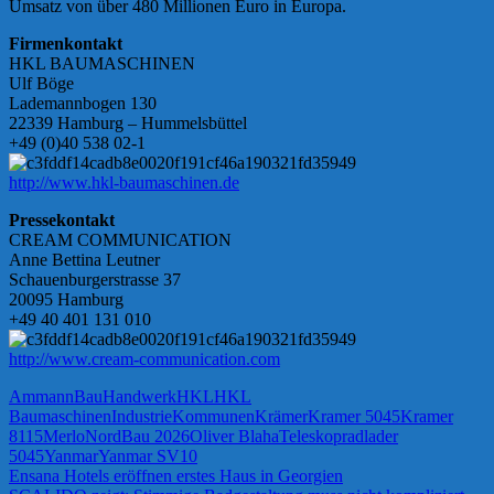
Umsatz von über 480 Millionen Euro in Europa.
Firmenkontakt
HKL BAUMASCHINEN
Ulf Böge
Lademannbogen 130
22339 Hamburg – Hummelsbüttel
+49 (0)40 538 02-1
http://www.hkl-baumaschinen.de
Pressekontakt
CREAM COMMUNICATION
Anne Bettina Leutner
Schauenburgerstrasse 37
20095 Hamburg
+49 40 401 131 010
http://www.cream-communication.com
Ammann
Bau
Handwerk
HKL
HKL
Baumaschinen
Industrie
Kommunen
Krämer
Kramer 5045
Kramer
8115
Merlo
NordBau 2026
Oliver Blaha
Teleskopradlader
5045
Yanmar
Yanmar SV10
Beitragsnavigation
Vorheriger
Ensana Hotels eröffnen erstes Haus in Georgien