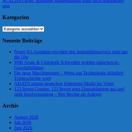
Beitrag:
Nächster
SCALIDO zeigt: Stimmige Badgestaltung muss nicht kompliziert
Beitrag:
sein
Kategorien
Kategorien
Neueste Beiträge
Neuer KI-Assistent erweitert den Immobilienservice rund um
die Uhr
Willi Arsan & Christoph Schwedler werden münchen.tv-
Geschäftsführer
Die neue Maschinenzeit – Wenn aus Technologie plötzlich
Zeitgeschichte wird
ADATA nimmt deutschen Enterprise-Markt ins Visier
123 Invest Gruppe: 123 Invest setzt Zinszahlungen aus und
stellt Insolvenzantrag – Ihre Rechte als Anleger
Archiv
August 2026
Juli 2026
Juni 2026