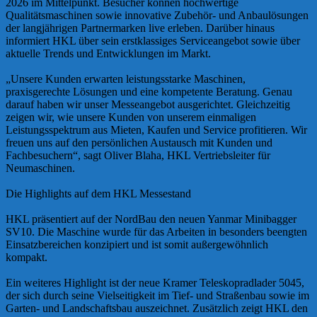
2026 im Mittelpunkt. Besucher können hochwertige
Qualitätsmaschinen sowie innovative Zubehör- und Anbaulösungen
der langjährigen Partnermarken live erleben. Darüber hinaus
informiert HKL über sein erstklassiges Serviceangebot sowie über
aktuelle Trends und Entwicklungen im Markt.
„Unsere Kunden erwarten leistungsstarke Maschinen,
praxisgerechte Lösungen und eine kompetente Beratung. Genau
darauf haben wir unser Messeangebot ausgerichtet. Gleichzeitig
zeigen wir, wie unsere Kunden von unserem einmaligen
Leistungsspektrum aus Mieten, Kaufen und Service profitieren. Wir
freuen uns auf den persönlichen Austausch mit Kunden und
Fachbesuchern“, sagt Oliver Blaha, HKL Vertriebsleiter für
Neumaschinen.
Die Highlights auf dem HKL Messestand
HKL präsentiert auf der NordBau den neuen Yanmar Minibagger
SV10. Die Maschine wurde für das Arbeiten in besonders beengten
Einsatzbereichen konzipiert und ist somit außergewöhnlich
kompakt.
Ein weiteres Highlight ist der neue Kramer Teleskopradlader 5045,
der sich durch seine Vielseitigkeit im Tief- und Straßenbau sowie im
Garten- und Landschaftsbau auszeichnet. Zusätzlich zeigt HKL den