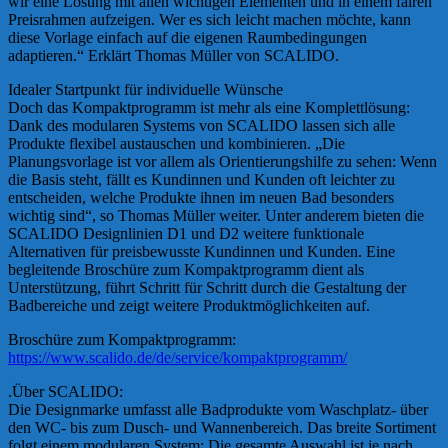
wir eine Lösung mit allen wichtigen Elementen und in einem fairen
Preisrahmen aufzeigen. Wer es sich leicht machen möchte, kann
diese Vorlage einfach auf die eigenen Raumbedingungen
adaptieren.“ Erklärt Thomas Müller von SCALIDO.
Idealer Startpunkt für individuelle Wünsche
Doch das Kompaktprogramm ist mehr als eine Komplettlösung:
Dank des modularen Systems von SCALIDO lassen sich alle
Produkte flexibel austauschen und kombinieren. „Die
Planungsvorlage ist vor allem als Orientierungshilfe zu sehen: Wenn
die Basis steht, fällt es Kundinnen und Kunden oft leichter zu
entscheiden, welche Produkte ihnen im neuen Bad besonders
wichtig sind“, so Thomas Müller weiter. Unter anderem bieten die
SCALIDO Designlinien D1 und D2 weitere funktionale
Alternativen für preisbewusste Kundinnen und Kunden. Eine
begleitende Broschüre zum Kompaktprogramm dient als
Unterstützung, führt Schritt für Schritt durch die Gestaltung der
Badbereiche und zeigt weitere Produktmöglichkeiten auf.
Broschüre zum Kompaktprogramm:
https://www.scalido.de/de/service/kompaktprogramm/
.Über SCALIDO:
Die Designmarke umfasst alle Badprodukte vom Waschplatz- über
den WC- bis zum Dusch- und Wannenbereich. Das breite Sortiment
folgt einem modularen System: Die gesamte Auswahl ist je nach