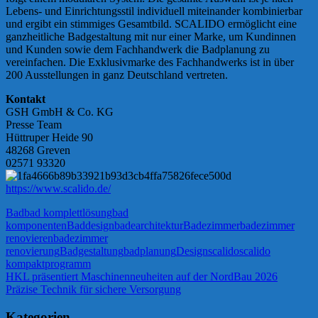
Lebens- und Einrichtungsstil individuell miteinander kombinierbar
und ergibt ein stimmiges Gesamtbild. SCALIDO ermöglicht eine
ganzheitliche Badgestaltung mit nur einer Marke, um Kundinnen
und Kunden sowie dem Fachhandwerk die Badplanung zu
vereinfachen. Die Exklusivmarke des Fachhandwerks ist in über
200 Ausstellungen in ganz Deutschland vertreten.
Kontakt
GSH GmbH & Co. KG
Presse Team
Hüttruper Heide 90
48268 Greven
02571 93320
https://www.scalido.de/
Bad
bad komplettlösung
bad
komponenten
Baddesign
badearchitektur
Badezimmer
badezimmer
renovieren
badezimmer
renovierung
Badgestaltung
badplanung
Design
scalido
scalido
kompaktprogramm
Beitragsnavigation
Vorheriger
HKL präsentiert Maschinenneuheiten auf der NordBau 2026
Beitrag:
Nächster
Präzise Technik für sichere Versorgung
Beitrag:
Kategorien