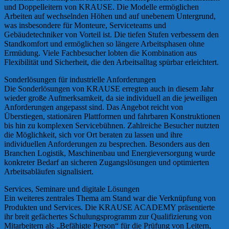
und Doppelleitern von KRAUSE. Die Modelle ermöglichen
Arbeiten auf wechselnden Höhen und auf unebenem Untergrund,
was insbesondere für Monteure, Serviceteams und
Gebäudetechniker von Vorteil ist. Die tiefen Stufen verbessern den
Standkomfort und ermöglichen so längere Arbeitsphasen ohne
Ermüdung. Viele Fachbesucher lobten die Kombination aus
Flexibilität und Sicherheit, die den Arbeitsalltag spürbar erleichtert.
Sonderlösungen für industrielle Anforderungen
Die Sonderlösungen von KRAUSE erregten auch in diesem Jahr
wieder große Aufmerksamkeit, da sie individuell an die jeweiligen
Anforderungen angepasst sind. Das Angebot reicht von
Überstiegen, stationären Plattformen und fahrbaren Konstruktionen
bis hin zu komplexen Servicebühnen. Zahlreiche Besucher nutzten
die Möglichkeit, sich vor Ort beraten zu lassen und ihre
individuellen Anforderungen zu besprechen. Besonders aus den
Branchen Logistik, Maschinenbau und Energieversorgung wurde
konkreter Bedarf an sicheren Zugangslösungen und optimierten
Arbeitsabläufen signalisiert.
Services, Seminare und digitale Lösungen
Ein weiteres zentrales Thema am Stand war die Verknüpfung von
Produkten und Services. Die KRAUSE ACADEMY präsentierte
ihr breit gefächertes Schulungsprogramm zur Qualifizierung von
Mitarbeitern als „Befähigte Person“ für die Prüfung von Leitern,