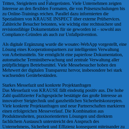
Tritten, Steigleitern und Fahrgerüsten. Viele Unternehmen zeigten
Interesse an den flexiblen Formaten, die von Präsenzschulungen bis
zu Online-Trainings reichen. Parallel dazu informierten die
Spezialisten von KRAUSE INSPECT über externe Prüfservices.
Zahlreiche Besucher betonten, wie wichtig eine rechtssichere und
revisionsfähige Dokumentation für sie geworden ist – sowohl aus
Compliance-Gründen als auch zur Unfallprävention.
Als digitale Ergänzung wurde die wosatec-WebApp vorgestellt, eine
Lösung eines Kooperationspartners zur intelligenten Verwaltung
von Arbeitsmitteln. Sie ermöglicht eine papierlose Dokumentation,
automatische Terminüberwachung und zentrale Verwaltung aller
prüfpflichtigen Betriebsmittel. Viele Messebesucher hoben den
Mehrwert der digitalen Transparenz hervor, insbesondere bei stark
wachsenden Gerätebeständen.
Starkes Messefazit und konkrete Projektanfragen
Das Messefazit von KRAUSE fällt eindeutig positiv aus. Die hohe
Zahl qualifizierter Fachgespräche bestätigte das große Interesse an
innovativer Steigtechnik und ganzheitlichen Sicherheitskonzepten.
Viele konkrete Projektanfragen und neue Partnerschaften markieren
einen erfolgreichen Messeverlauf. Die Kombination aus
Produktneuheiten, praxisorientierten Lösungen und direktem
fachlichem Austausch unterstreicht den Anspruch des
Unternehmens, Sicherheit und Effizienz konsequent miteinander zu