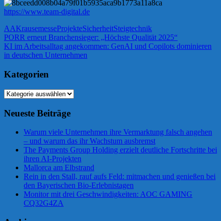
https://www.team-digital.de
AA
Krause
messe
Projekte
Sicherheit
Steigtechnik
Beitragsnavigation
Vorheriger
PORR erneut Branchensieger: „Höchste Qualität 2025“
Beitrag:
Nächster
KI im Arbeitsalltag angekommen: GenAI und Copilots dominieren
Beitrag:
in deutschen Unternehmen
Kategorien
Kategorien
Neueste Beiträge
Warum viele Unternehmen ihre Vermarktung falsch angehen
– und warum das ihr Wachstum ausbremst
The Payments Group Holding erzielt deutliche Fortschritte bei
ihren AI-Projekten
Mallorca am Elbstrand
Rein in den Stall, rauf aufs Feld: mitmachen und genießen bei
den Bayerischen Bio-Erlebnistagen
Monitor mit drei Geschwindigkeiten: AOC GAMING
CQ32G4ZA