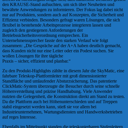
den KRAUSE-Stand aufsuchten, um sich über Neuheiten und
bewährte Anwendungen zu informieren. Der Fokus lag dabei nicht
nur auf Produkten, sondern auch auf Konzepten, die Sicherheit und
Effizienz verbinden. Besonders gefragt waren Lösungen, die sich
flexibel in bestehende Arbeitsprozesse integrieren lassen und
zugleich den gestiegenen Anforderungen der
Betriebssicherheitsverordnung entsprechen. Ein
Unternehmenssprecher fasste den starken Verlauf wie folgt
zusammen: „Die Gespräche auf der A+A haben deutlich gemacht,
dass Kunden nicht nur eine Leiter oder ein Podest suchen. Sie
wollen Lösungen für ihre tägliche
Praxis – sicher, effizient und planbar.“
Zu den Produkt-Highlights zählte in diesem Jahr die SkyMatic, eine
fahrbare Teleskop-Plattformleiter mit groß dimensionierter
Standfläche und umlaufender Absturzsicherung. Das patentierte
ClickMatic-System überzeugte die Besucher durch seine schnelle
Höhenverstellung und präzise Handhabung. Viele Anwender
nutzten die Gelegenheit, die Konstruktion direkt am Stand zu testen.
Da die Plattform auch bei Höhenunterschieden und auf Treppen
stabil eingesetzt werden kann, stieß sie vor allem bei
Industrieunternehmen, Wartungsdiensten und Handwerksbetrieben
auf reges Interesse.
Ebenfalls im Mittelpunkt standen die teleskopierbaren Stufenleitern