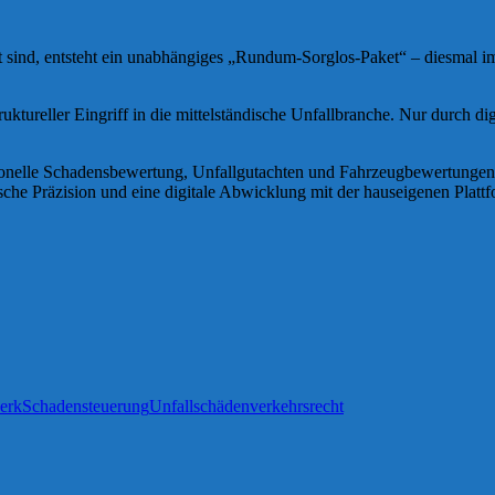
t sind, entsteht ein unabhängiges „Rundum-Sorglos-Paket“ – diesmal i
uktureller Eingriff in die mittelständische Unfallbranche. Nur durch 
essionelle Schadensbewertung, Unfallgutachten und Fahrzeugbewertunge
he Präzision und eine digitale Abwicklung mit der hauseigenen Platt
erk
Schadensteuerung
Unfallschäden
verkehrsrecht