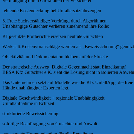
Verdrängung durch Großflotten der Versicherer
fehlende Kostendeckung bei Unfallersatzfahrzeugen
5. Freie Sachverständige: Verdrängt durch Algorithmen
Unabhängige Gutachter verlieren zunehmend ihre Rolle:
KI-gestützte Prüfberichte ersetzen neutrale Gutachten
Werkstatt-Kostenvoranschläge werden als „Beweissicherung“ genutzt
Objektivität und Dokumentation bleiben auf der Strecke
Der strategische Ausweg: Digitale Gegenmacht statt Einzelkampf
BESA Kfz-Gutachter e.K. sieht die Lösung nicht in isolierten Abwehrk
Das Unternehmen setzt auf Modelle wie die Kfz-UnfallApp, die freie
Hände unabhängiger Experten legt.
Digitale Geschwindigkeit + regionale Unabhängigkeit
Unfallaufnahme in Echtzeit
strukturierte Beweissicherung
sofortige Beauftragung von Gutachter und Anwalt
transparente Kommunikation für alle Beteiligten