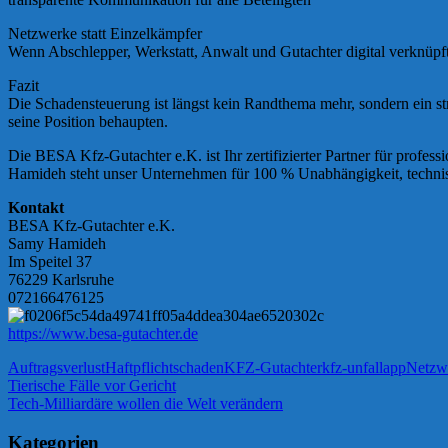
Netzwerke statt Einzelkämpfer
Wenn Abschlepper, Werkstatt, Anwalt und Gutachter digital verknüpf
Fazit
Die Schadensteuerung ist längst kein Randthema mehr, sondern ein str
seine Position behaupten.
Die BESA Kfz-Gutachter e.K. ist Ihr zertifizierter Partner für prof
Hamideh steht unser Unternehmen für 100 % Unabhängigkeit, technisc
Kontakt
BESA Kfz-Gutachter e.K.
Samy Hamideh
Im Speitel 37
76229 Karlsruhe
072166476125
https://www.besa-gutachter.de
Auftragsverlust
Haftpflichtschaden
KFZ-Gutachter
kfz-unfallapp
Netzw
Beitragsnavigation
Vorheriger
Tierische Fälle vor Gericht
Beitrag:
Nächster
Tech-Milliardäre wollen die Welt verändern
Beitrag:
Kategorien