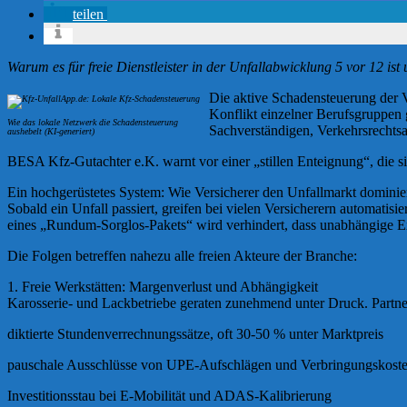
teilen
Warum es für freie Dienstleister in der Unfallabwicklung 5 vor 12 is
Die aktive Schadensteuerung der V
Konflikt einzelner Berufsgruppen 
Wie das lokale Netzwerk die Schadensteuerung
Sachverständigen, Verkehrsrechts
aushebelt (KI-generiert)
BESA Kfz-Gutachter e.K. warnt vor einer „stillen Enteignung“, die sic
Ein hochgerüstetes System: Wie Versicherer den Unfallmarkt dominie
Sobald ein Unfall passiert, greifen bei vielen Versicherern automatis
eines „Rundum-Sorglos-Pakets“ wird verhindert, dass unabhängige Ex
Die Folgen betreffen nahezu alle freien Akteure der Branche:
1. Freie Werkstätten: Margenverlust und Abhängigkeit
Karosserie- und Lackbetriebe geraten zunehmend unter Druck. Partner
diktierte Stundenverrechnungssätze, oft 30-50 % unter Marktpreis
pauschale Ausschlüsse von UPE-Aufschlägen und Verbringungskost
Investitionsstau bei E-Mobilität und ADAS-Kalibrierung