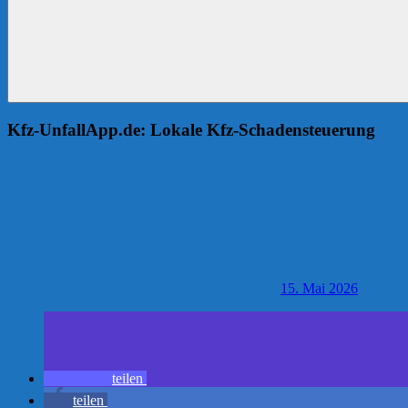
Kfz-UnfallApp.de: Lokale Kfz-Schadensteuerung
15. Mai 2026
teilen
teilen