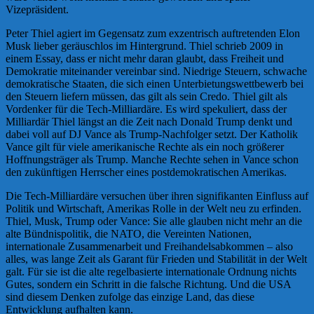
Vizepräsident.
Peter Thiel agiert im Gegensatz zum exzentrisch auftretenden Elon
Musk lieber geräuschlos im Hintergrund. Thiel schrieb 2009 in
einem Essay, dass er nicht mehr daran glaubt, dass Freiheit und
Demokratie miteinander vereinbar sind. Niedrige Steuern, schwache
demokratische Staaten, die sich einen Unterbietungswettbewerb bei
den Steuern liefern müssen, das gilt als sein Credo. Thiel gilt als
Vordenker für die Tech-Milliardäre. Es wird spekuliert, dass der
Milliardär Thiel längst an die Zeit nach Donald Trump denkt und
dabei voll auf DJ Vance als Trump-Nachfolger setzt. Der Katholik
Vance gilt für viele amerikanische Rechte als ein noch größerer
Hoffnungsträger als Trump. Manche Rechte sehen in Vance schon
den zukünftigen Herrscher eines postdemokratischen Amerikas.
Die Tech-Milliardäre versuchen über ihren signifikanten Einfluss auf
Politik und Wirtschaft, Amerikas Rolle in der Welt neu zu erfinden.
Thiel, Musk, Trump oder Vance: Sie alle glauben nicht mehr an die
alte Bündnispolitik, die NATO, die Vereinten Nationen,
internationale Zusammenarbeit und Freihandelsabkommen – also
alles, was lange Zeit als Garant für Frieden und Stabilität in der Welt
galt. Für sie ist die alte regelbasierte internationale Ordnung nichts
Gutes, sondern ein Schritt in die falsche Richtung. Und die USA
sind diesem Denken zufolge das einzige Land, das diese
Entwicklung aufhalten kann.