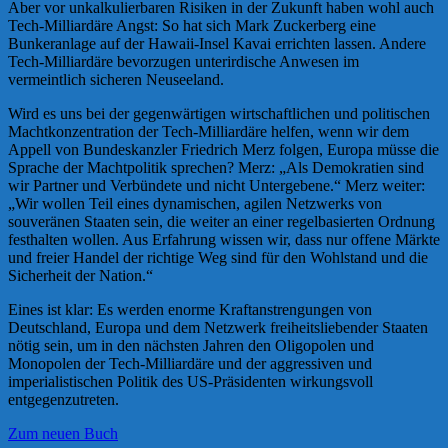
Aber vor unkalkulierbaren Risiken in der Zukunft haben wohl auch
Tech-Milliardäre Angst: So hat sich Mark Zuckerberg eine
Bunkeranlage auf der Hawaii-Insel Kavai errichten lassen. Andere
Tech-Milliardäre bevorzugen unterirdische Anwesen im
vermeintlich sicheren Neuseeland.
Wird es uns bei der gegenwärtigen wirtschaftlichen und politischen
Machtkonzentration der Tech-Milliardäre helfen, wenn wir dem
Appell von Bundeskanzler Friedrich Merz folgen, Europa müsse die
Sprache der Machtpolitik sprechen? Merz: „Als Demokratien sind
wir Partner und Verbündete und nicht Untergebene.“ Merz weiter:
„Wir wollen Teil eines dynamischen, agilen Netzwerks von
souveränen Staaten sein, die weiter an einer regelbasierten Ordnung
festhalten wollen. Aus Erfahrung wissen wir, dass nur offene Märkte
und freier Handel der richtige Weg sind für den Wohlstand und die
Sicherheit der Nation.“
Eines ist klar: Es werden enorme Kraftanstrengungen von
Deutschland, Europa und dem Netzwerk freiheitsliebender Staaten
nötig sein, um in den nächsten Jahren den Oligopolen und
Monopolen der Tech-Milliardäre und der aggressiven und
imperialistischen Politik des US-Präsidenten wirkungsvoll
entgegenzutreten.
Zum neuen Buch