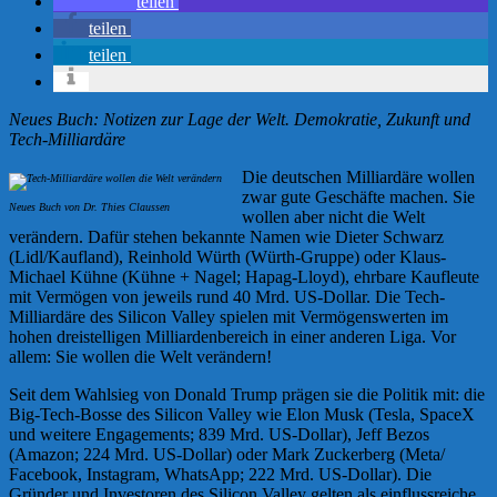
teilen
teilen
teilen
Neues Buch: Notizen zur Lage der Welt. Demokratie, Zukunft und
Tech-Milliardäre
Die deutschen Milliardäre wollen
zwar gute Geschäfte machen. Sie
Neues Buch von Dr. Thies Claussen
wollen aber nicht die Welt
verändern. Dafür stehen bekannte Namen wie Dieter Schwarz
(Lidl/Kaufland), Reinhold Würth (Würth-Gruppe) oder Klaus-
Michael Kühne (Kühne + Nagel; Hapag-Lloyd), ehrbare Kaufleute
mit Vermögen von jeweils rund 40 Mrd. US-Dollar. Die Tech-
Milliardäre des Silicon Valley spielen mit Vermögenswerten im
hohen dreistelligen Milliardenbereich in einer anderen Liga. Vor
allem: Sie wollen die Welt verändern!
Seit dem Wahlsieg von Donald Trump prägen sie die Politik mit: die
Big-Tech-Bosse des Silicon Valley wie Elon Musk (Tesla, SpaceX
und weitere Engagements; 839 Mrd. US-Dollar), Jeff Bezos
(Amazon; 224 Mrd. US-Dollar) oder Mark Zuckerberg (Meta/
Facebook, Instagram, WhatsApp; 222 Mrd. US-Dollar). Die
Gründer und Investoren des Silicon Valley gelten als einflussreiche