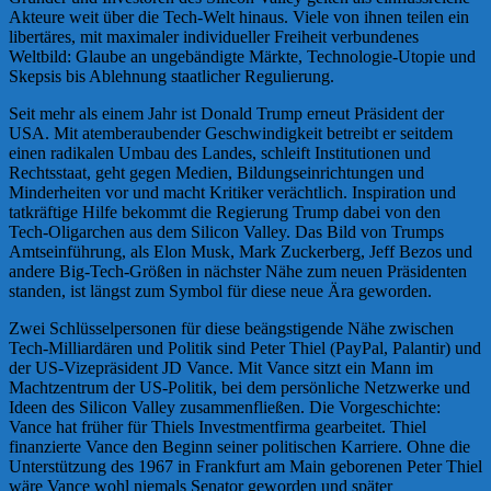
Akteure weit über die Tech-Welt hinaus. Viele von ihnen teilen ein
libertäres, mit maximaler individueller Freiheit verbundenes
Weltbild: Glaube an ungebändigte Märkte, Technologie-Utopie und
Skepsis bis Ablehnung staatlicher Regulierung.
Seit mehr als einem Jahr ist Donald Trump erneut Präsident der
USA. Mit atemberaubender Geschwindigkeit betreibt er seitdem
einen radikalen Umbau des Landes, schleift Institutionen und
Rechtsstaat, geht gegen Medien, Bildungseinrichtungen und
Minderheiten vor und macht Kritiker verächtlich. Inspiration und
tatkräftige Hilfe bekommt die Regierung Trump dabei von den
Tech-Oligarchen aus dem Silicon Valley. Das Bild von Trumps
Amtseinführung, als Elon Musk, Mark Zuckerberg, Jeff Bezos und
andere Big-Tech-Größen in nächster Nähe zum neuen Präsidenten
standen, ist längst zum Symbol für diese neue Ära geworden.
Zwei Schlüsselpersonen für diese beängstigende Nähe zwischen
Tech-Milliardären und Politik sind Peter Thiel (PayPal, Palantir) und
der US-Vizepräsident JD Vance. Mit Vance sitzt ein Mann im
Machtzentrum der US-Politik, bei dem persönliche Netzwerke und
Ideen des Silicon Valley zusammenfließen. Die Vorgeschichte:
Vance hat früher für Thiels Investmentfirma gearbeitet. Thiel
finanzierte Vance den Beginn seiner politischen Karriere. Ohne die
Unterstützung des 1967 in Frankfurt am Main geborenen Peter Thiel
wäre Vance wohl niemals Senator geworden und später