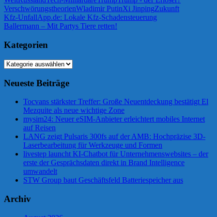
Verschwörungstheorien
Wladimir Putin
Xi Jinping
Zukunft
Beitragsnavigation
Vorheriger
Kfz-UnfallApp.de: Lokale Kfz-Schadensteuerung
Beitrag:
Nächster
Ballermann – Mit Partys Tiere retten!
Beitrag:
Kategorien
Kategorien
Neueste Beiträge
Tocvans stärkster Treffer: Große Neuentdeckung bestätigt El
Mezquite als neue wichtige Zone
mysim24: Neuer eSIM-Anbieter erleichtert mobiles Internet
auf Reisen
LANG zeigt Pulsaris 300fs auf der AMB: Hochpräzise 3D-
Laserbearbeitung für Werkzeuge und Formen
livestep launcht KI-Chatbot für Unternehmenswebsites – der
erste der Gesprächsdaten direkt in Brand Intelligence
umwandelt
STW Group baut Geschäftsfeld Batteriespeicher aus
Archiv