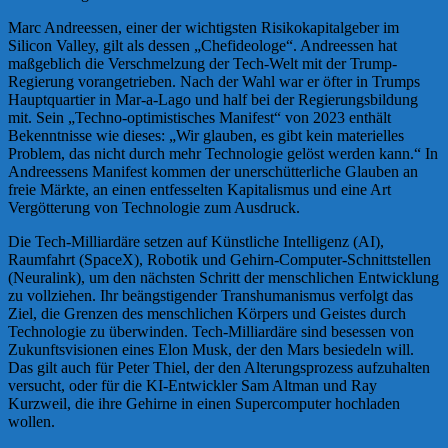
Marc Andreessen, einer der wichtigsten Risikokapitalgeber im
Silicon Valley, gilt als dessen „Chefideologe“. Andreessen hat
maßgeblich die Verschmelzung der Tech-Welt mit der Trump-
Regierung vorangetrieben. Nach der Wahl war er öfter in Trumps
Hauptquartier in Mar-a-Lago und half bei der Regierungsbildung
mit. Sein „Techno-optimistisches Manifest“ von 2023 enthält
Bekenntnisse wie dieses: „Wir glauben, es gibt kein materielles
Problem, das nicht durch mehr Technologie gelöst werden kann.“ In
Andreessens Manifest kommen der unerschütterliche Glauben an
freie Märkte, an einen entfesselten Kapitalismus und eine Art
Vergötterung von Technologie zum Ausdruck.
Die Tech-Milliardäre setzen auf Künstliche Intelligenz (AI),
Raumfahrt (SpaceX), Robotik und Gehirn-Computer-Schnittstellen
(Neuralink), um den nächsten Schritt der menschlichen Entwicklung
zu vollziehen. Ihr beängstigender Transhumanismus verfolgt das
Ziel, die Grenzen des menschlichen Körpers und Geistes durch
Technologie zu überwinden. Tech-Milliardäre sind besessen von
Zukunftsvisionen eines Elon Musk, der den Mars besiedeln will.
Das gilt auch für Peter Thiel, der den Alterungsprozess aufzuhalten
versucht, oder für die KI-Entwickler Sam Altman und Ray
Kurzweil, die ihre Gehirne in einen Supercomputer hochladen
wollen.