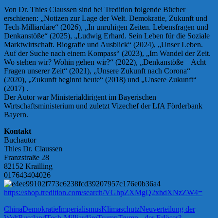
Von Dr. Thies Claussen sind bei Tredition folgende Bücher
erschienen: „Notizen zur Lage der Welt. Demokratie, Zukunft und
Tech-Milliardäre“ (2026), „In unruhigen Zeiten. Lebensfragen und
Denkanstöße“ (2025), „Ludwig Erhard. Sein Leben für die Soziale
Marktwirtschaft. Biografie und Ausblick“ (2024), „Unser Leben.
Auf der Suche nach einem Kompass“ (2023), „Im Wandel der Zeit.
Wo stehen wir? Wohin gehen wir?“ (2022), „Denkanstöße – Acht
Fragen unserer Zeit“ (2021), „Unsere Zukunft nach Corona“
(2020), „Zukunft beginnt heute“ (2018) und „Unsere Zukunft“
(2017) .
Der Autor war Ministerialdirigent im Bayerischen
Wirtschaftsministerium und zuletzt Vizechef der LfA Förderbank
Bayern.
Kontakt
Buchautor
Thies Dr. Claussen
Franzstraße 28
82152 Krailling
017643404026
https://shop.tredition.com/search/VGhpZXMgQ2xhdXNzZW4=
China
Demokratie
Imperialismus
Klimaschutz
Neuverteilung der
Welt
Russland
Tech-Milliardäre
Trump
Trump - der Erlöser?