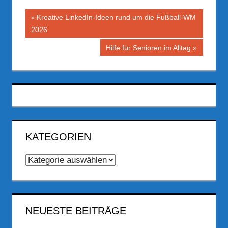
Beitragsnavigation
Vorheriger
Kreative LinkedIn-Ideen rund um die Fußball-WM
Beitrag:
2026
Nächster
Hilfe für Senioren im Alltag
Beitrag:
KATEGORIEN
Kategorien
NEUESTE BEITRÄGE