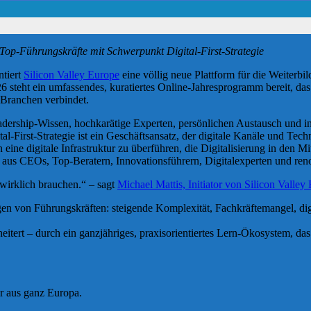
Top-Führungskräfte mit Schwerpunkt Digital-First-Strategie
ntiert
Silicon Valley Europe
eine völlig neue Plattform für die Weiterb
 steht ein umfassendes, kuratiertes Online-Jahresprogramm bereit, da
 Branchen verbindet.
dership-Wissen, hochkarätige Experten, persönlichen Austausch und indi
al-First-Strategie ist ein Geschäftsansatz, der digitale Kanäle und Tec
 eine digitale Infrastruktur zu überführen, die Digitalisierung in den 
aus CEOs, Top-Beratern, Innovationsführern, Digitalexperten und ren
 wirklich brauchen.“ – sagt
Michael Mattis, Initiator von Silicon Valley
n von Führungskräften: steigende Komplexität, Fachkräftemangel, digi
eitert – durch ein ganzjähriges, praxisorientiertes Lern-Ökosystem, das 
r aus ganz Europa.