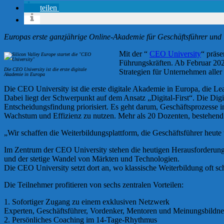
teilen
Europas erste ganzjährige Online-Akademie für Geschäftsführer und 
Mit der “
CEO University
“ präse
Führungskräften. Ab Februar 2026
Die CEO University ist die erste digitale
Strategien für Unternehmen aller
Akademie in Europa
Die CEO University ist die erste digitale Akademie in Europa, die Lea
Dabei liegt der Schwerpunkt auf dem Ansatz „Digital-First“. Die Digit
Entscheidungsfindung priorisiert. Es geht darum, Geschäftsprozesse in
Wachstum und Effizienz zu nutzen. Mehr als 20 Dozenten, bestehend 
„Wir schaffen die Weiterbildungsplattform, die Geschäftsführer heute
Im Zentrum der CEO University stehen die heutigen Herausforderunge
und der stetige Wandel von Märkten und Technologien.
Die CEO University setzt dort an, wo klassische Weiterbildung oft sch
Die Teilnehmer profitieren von sechs zentralen Vorteilen:
1. Sofortiger Zugang zu einem exklusiven Netzwerk
Experten, Geschäftsführer, Vordenker, Mentoren und Meinungsbildne
2. Persönliches Coaching im 14-Tage-Rhythmus