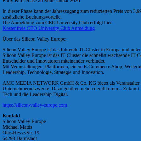
Early-Bird-Phase ab Mitte Januar 2026
In dieser Phase kann der Jahreszugang zum reduzierten Preis von 3.
zusätzliche Buchungsvorteile.
Die Anmeldung zum CEO University Club erfolgt hier.
Kostenfreie CEO University Club Anmeldung
Über das Silicon Valley Europe:
Silicon Valley Europe ist das führende IT-Cluster in Europa und unt
Silicon Valley Europe ist das IT-Cluster die schnellst wachsende IT
Entscheider und Innovatoren miteinander verbindet.
Mit Veranstaltungen, Plattformen, einem E-Commerce-Shop, Weiterb
Leadership, Technologie, Strategie und Innovation.
AMC MEDIA NETWORK GmbH & Co. KG bietet als Veranstalter und C
Unternehmernetzwerke. Dazu gehören neben der dikomm – Zukunft 
Tech und die Leadership-Digital.
https://silicon-valley-europe.com
Kontakt
Silicon Valley Europe
Michael Mattis
Otto-Hesse-Str. 19
64293 Darmstadt