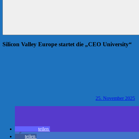
Silicon Valley Europe startet die „CEO University“
25. November 2025
teilen
teilen