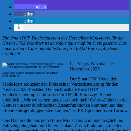
teilen
teilen
teilen
Die SmartTOP Dachsteuerung des Herstellers Mods4cars für den
Nissan 370Z Roadster ist ab sofort dauerhaft im Preis gesenkt. Das
nachrüstbare Cabriomodul ist nun für 169,00 Euro zzgl. Steuer
erhältlich.
Las Vegas, Nevada – 13.
November 2025
SmartTOP Zusatz-Verdecksteuerung für Nissan
370Z Roadster
Der SmartTOP Hersteller
Mods4cars reduziert den Preis seiner Verdecksteuerung für den
Nissan 370Z Roadster. Die nachrüstbare SmartTOP
Verdecksteuerung ist ab sofort für 169,00 Euro zzgl. Steuer
erhältlich. „Wir wünschen uns, dass noch mehr Cabrio-Fahrer in den
Genuss unserer durchdachten Zusatzfunktionen kommen und das
offene Fahrgefühl genießen können.“ so PR-Sprecher Sven Tornow.
Das Dachmodul aus dem Hause Mods4cars wird nachträglich ins
Fahrzeug eingebaut und liefert schlaue Zusatzfunktionen, die den
Cabrioalltag erleichtern. So kann das Verdeck während der Fahrt bei