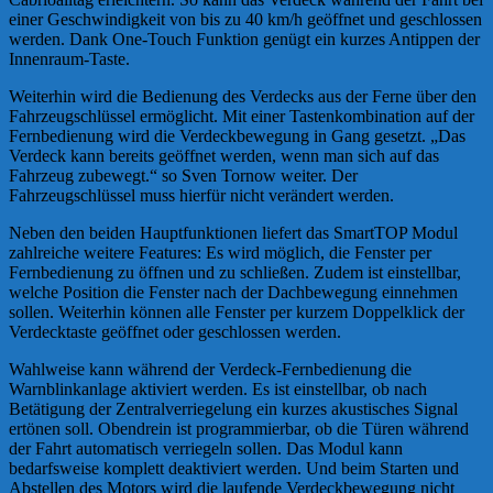
einer Geschwindigkeit von bis zu 40 km/h geöffnet und geschlossen
werden. Dank One-Touch Funktion genügt ein kurzes Antippen der
Innenraum-Taste.
Weiterhin wird die Bedienung des Verdecks aus der Ferne über den
Fahrzeugschlüssel ermöglicht. Mit einer Tastenkombination auf der
Fernbedienung wird die Verdeckbewegung in Gang gesetzt. „Das
Verdeck kann bereits geöffnet werden, wenn man sich auf das
Fahrzeug zubewegt.“ so Sven Tornow weiter. Der
Fahrzeugschlüssel muss hierfür nicht verändert werden.
Neben den beiden Hauptfunktionen liefert das SmartTOP Modul
zahlreiche weitere Features: Es wird möglich, die Fenster per
Fernbedienung zu öffnen und zu schließen. Zudem ist einstellbar,
welche Position die Fenster nach der Dachbewegung einnehmen
sollen. Weiterhin können alle Fenster per kurzem Doppelklick der
Verdecktaste geöffnet oder geschlossen werden.
Wahlweise kann während der Verdeck-Fernbedienung die
Warnblinkanlage aktiviert werden. Es ist einstellbar, ob nach
Betätigung der Zentralverriegelung ein kurzes akustisches Signal
ertönen soll. Obendrein ist programmierbar, ob die Türen während
der Fahrt automatisch verriegeln sollen. Das Modul kann
bedarfsweise komplett deaktiviert werden. Und beim Starten und
Abstellen des Motors wird die laufende Verdeckbewegung nicht