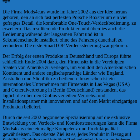
###
Die Firma Mods4cars wurde im Jahre 2002 aus der Idee heraus
geboren, den an sich fast perfekten Porsche Boxster um ein viel
gefragtes Detail, die komfortable One-Touch-Verdeckbedienung, zu
erweitern. Das resultierende Produkt erlaubt überdies auch die
Bedienung während der langsamen Fahrt und ist in
Sekundenschnelle installiert, ohne das Fahrzeug dauerhaft zu
verändern: Die erste SmartTOP Verdecksteuerung war geboren.
Der Erfolg der ersten Produkte in Deutschland und Europa führte
schließlich Ende 2004 dazu, den Firmensitz in die Vereinigten
Staaten von Amerika zu verlegen, um von dort den Amerikanischen
Kontinent und andere englischsprachige Länder wie England,
Australien und Südafrika zu bedienen. Inzwischen ist ein
internationales Unternehmen mit Firmensitz in Las Vegas (USA)
und Generalvertretung in Berlin (Deutschland) entstanden, das
täglich die über den Globus verteilten Vertriebs- und
Installationspartner mit innovativen und auf dem Markt einzigartigen
Produkten beliefert.
Durch die seit 2002 begonnene Spezialisierung auf die exklusive
Entwicklung von Verdeck- und Komfortsteuerungen kann die Firma
Mods4cars eine einmalige Kompetenz und Produktqualität
gewährleisten. Das oberste Ziel ist es, jedes Produkt in Bezug auf
Stabilität, Funktion und intuitive Bedienbarkeit hin zu optimieren.