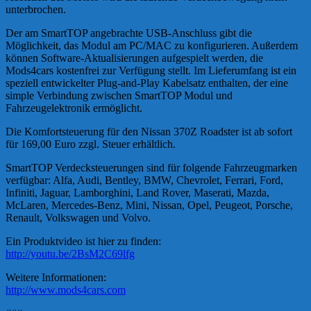
unterbrochen.
Der am SmartTOP angebrachte USB-Anschluss gibt die
Möglichkeit, das Modul am PC/MAC zu konfigurieren. Außerdem
können Software-Aktualisierungen aufgespielt werden, die
Mods4cars kostenfrei zur Verfügung stellt. Im Lieferumfang ist ein
speziell entwickelter Plug-and-Play Kabelsatz enthalten, der eine
simple Verbindung zwischen SmartTOP Modul und
Fahrzeugelektronik ermöglicht.
Die Komfortsteuerung für den Nissan 370Z Roadster ist ab sofort
für 169,00 Euro zzgl. Steuer erhältlich.
SmartTOP Verdecksteuerungen sind für folgende Fahrzeugmarken
verfügbar: Alfa, Audi, Bentley, BMW, Chevrolet, Ferrari, Ford,
Infiniti, Jaguar, Lamborghini, Land Rover, Maserati, Mazda,
McLaren, Mercedes-Benz, Mini, Nissan, Opel, Peugeot, Porsche,
Renault, Volkswagen und Volvo.
Ein Produktvideo ist hier zu finden:
http://youtu.be/2BsM2C69lfg
Weitere Informationen:
http://www.mods4cars.com