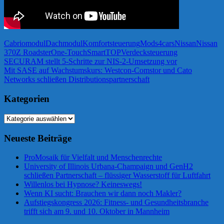
Cabriomodul
Dachmodul
Komfortsteuerung
Mods4cars
Nissan
Nissan
370Z Roadster
One-Touch
SmartTOP
Verdecksteuerung
Beitragsnavigation
Vorheriger
SECURAM stellt 5-Schritte zur NIS-2-Umsetzung vor
Beitrag:
Nächster
Mit SASE auf Wachstumskurs: Westcon-Comstor und Cato
Beitrag:
Networks schließen Distributionspartnerschaft
Kategorien
Kategorien
Neueste Beiträge
ProMosaik für Vielfalt und Menschenrechte
University of Illinois Urbana-Champaign und GenH2
schließen Partnerschaft – flüssiger Wasserstoff für Luftfahrt
Willenlos bei Hypnose? Keineswegs!
Wenn KI sucht: Brauchen wir dann noch Makler?
Aufstiegskongress 2026: Fitness- und Gesundheitsbranche
trifft sich am 9. und 10. Oktober in Mannheim