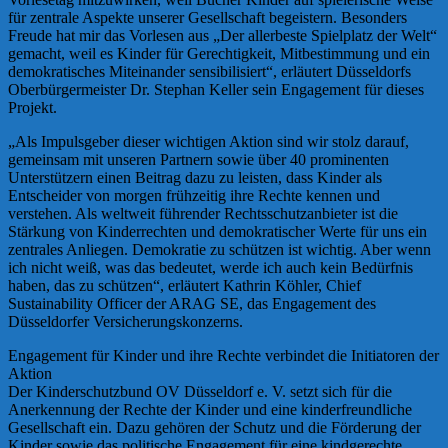
für zentrale Aspekte unserer Gesellschaft begeistern. Besonders
Freude hat mir das Vorlesen aus „Der allerbeste Spielplatz der Welt“
gemacht, weil es Kinder für Gerechtigkeit, Mitbestimmung und ein
demokratisches Miteinander sensibilisiert“, erläutert Düsseldorfs
Oberbürgermeister Dr. Stephan Keller sein Engagement für dieses
Projekt.
„Als Impulsgeber dieser wichtigen Aktion sind wir stolz darauf,
gemeinsam mit unseren Partnern sowie über 40 prominenten
Unterstützern einen Beitrag dazu zu leisten, dass Kinder als
Entscheider von morgen frühzeitig ihre Rechte kennen und
verstehen. Als weltweit führender Rechtsschutzanbieter ist die
Stärkung von Kinderrechten und demokratischer Werte für uns ein
zentrales Anliegen. Demokratie zu schützen ist wichtig. Aber wenn
ich nicht weiß, was das bedeutet, werde ich auch kein Bedürfnis
haben, das zu schützen“, erläutert Kathrin Köhler, Chief
Sustainability Officer der ARAG SE, das Engagement des
Düsseldorfer Versicherungskonzerns.
Engagement für Kinder und ihre Rechte verbindet die Initiatoren der
Aktion
Der Kinderschutzbund OV Düsseldorf e. V. setzt sich für die
Anerkennung der Rechte der Kinder und eine kinderfreundliche
Gesellschaft ein. Dazu gehören der Schutz und die Förderung der
Kinder sowie das politische Engagement für eine kindgerechte