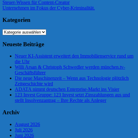
Beitragsnavigation
Vorheriger
Steuer-Wissen für Content-Creator
Beitrag:
Nächster
Unternehmen im Fokus der Cyber-Kriminalität.
Beitrag:
Kategorien
Kategorien
Neueste Beiträge
Neuer KI-Assistent erweitert den Immobilienservice rund um
die Uhr
Willi Arsan & Christoph Schwedler werden münchen.tv-
Geschäftsführer
Die neue Maschinenzeit – Wenn aus Technologie plötzlich
Zeitgeschichte wird
ADATA nimmt deutschen Enterprise-Markt ins Visier
123 Invest Gruppe: 123 Invest setzt Zinszahlungen aus und
stellt Insolvenzantrag – Ihre Rechte als Anleger
Archiv
August 2026
Juli 2026
Juni 2026