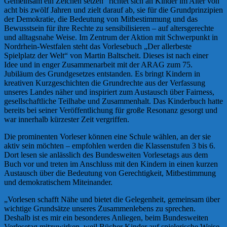
Gemeinsam ein Zeichen setzen“ richtet sich an Kinder im Alter von
acht bis zwölf Jahren und zielt darauf ab, sie für die Grundprinzipien
der Demokratie, die Bedeutung von Mitbestimmung und das
Bewusstsein für ihre Rechte zu sensibilisieren – auf altersgerechte
und alltagsnahe Weise. Im Zentrum der Aktion mit Schwerpunkt in
Nordrhein-Westfalen steht das Vorlesebuch „Der allerbeste
Spielplatz der Welt“ von Martin Baltscheit. Dieses ist nach einer
Idee und in enger Zusammenarbeit mit der ARAG zum 75.
Jubiläum des Grundgesetzes entstanden. Es bringt Kindern in
kreativen Kurzgeschichten die Grundrechte aus der Verfassung
unseres Landes näher und inspiriert zum Austausch über Fairness,
gesellschaftliche Teilhabe und Zusammenhalt. Das Kinderbuch hatte
bereits bei seiner Veröffentlichung für große Resonanz gesorgt und
war innerhalb kürzester Zeit vergriffen.
Die prominenten Vorleser können eine Schule wählen, an der sie
aktiv sein möchten – empfohlen werden die Klassenstufen 3 bis 6.
Dort lesen sie anlässlich des Bundesweiten Vorlesetags aus dem
Buch vor und treten im Anschluss mit den Kindern in einen kurzen
Austausch über die Bedeutung von Gerechtigkeit, Mitbestimmung
und demokratischem Miteinander.
„Vorlesen schafft Nähe und bietet die Gelegenheit, gemeinsam über
wichtige Grundsätze unseres Zusammenlebens zu sprechen.
Deshalb ist es mir ein besonderes Anliegen, beim Bundesweiten
Vorlesetag mitzuwirken, weil Bücher Kinder auf spielerische Weise