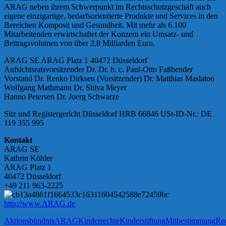
ARAG neben ihrem Schwerpunkt im Rechtsschutzgeschäft auch
eigene einzigartige, bedarfsorientierte Produkte und Services in den
Bereichen Komposit und Gesundheit. Mit mehr als 6.100
Mitarbeitenden erwirtschaftet der Konzern ein Umsatz- und
Beitragsvolumen von über 2,8 Milliarden Euro.
ARAG SE ARAG Platz 1 40472 Düsseldorf
Aufsichtsratsvorsitzender Dr. Dr. h. c. Paul-Otto Faßbender
Vorstand Dr. Renko Dirksen (Vorsitzender) Dr. Matthias Maslaton
Wolfgang Mathmann Dr. Shiva Meyer
Hanno Petersen Dr. Joerg Schwarze
Sitz und Registergericht Düsseldorf HRB 66846 USt-ID-Nr.: DE
119 355 995
Kontakt
ARAG SE
Kathrin Köhler
ARAG Platz 1
40472 Düsseldorf
+49 211 963-2225
http://www.ARAG.de
Aktionsbündnis
ARAG
Kinderrechte
Kinderstiftung
Mitbestimmung
Rec