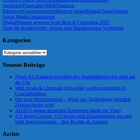
versteuern
Finanzamt NRW
Finanzen
Influencer
Gewerbesteuer
Influencer Steuer
Roland Franz
Steuern
Social Media
Umsatzsteuer
Beitragsnavigation
Vorheriger
DigitalWinners gewinnt beim Best of Consulting 2025
Beitrag:
Nächster
Stark für Kinderrechte: Aktion zum Bundesweiten Vorlesetag
Beitrag:
Kategorien
Kategorien
Neueste Beiträge
Neuer KI-Assistent erweitert den Immobilienservice rund um
die Uhr
Willi Arsan & Christoph Schwedler werden münchen.tv-
Geschäftsführer
Die neue Maschinenzeit – Wenn aus Technologie plötzlich
Zeitgeschichte wird
ADATA nimmt deutschen Enterprise-Markt ins Visier
123 Invest Gruppe: 123 Invest setzt Zinszahlungen aus und
stellt Insolvenzantrag – Ihre Rechte als Anleger
Archiv