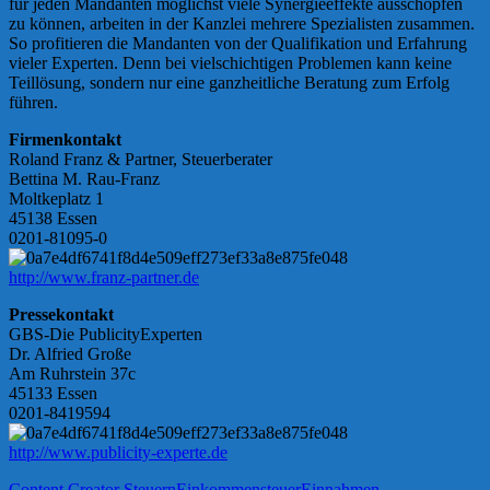
für jeden Mandanten möglichst viele Synergieeffekte ausschöpfen
zu können, arbeiten in der Kanzlei mehrere Spezialisten zusammen.
So profitieren die Mandanten von der Qualifikation und Erfahrung
vieler Experten. Denn bei vielschichtigen Problemen kann keine
Teillösung, sondern nur eine ganzheitliche Beratung zum Erfolg
führen.
Firmenkontakt
Roland Franz & Partner, Steuerberater
Bettina M. Rau-Franz
Moltkeplatz 1
45138 Essen
0201-81095-0
http://www.franz-partner.de
Pressekontakt
GBS-Die PublicityExperten
Dr. Alfried Große
Am Ruhrstein 37c
45133 Essen
0201-8419594
http://www.publicity-experte.de
Content Creator Steuern
Einkommensteuer
Einnahmen